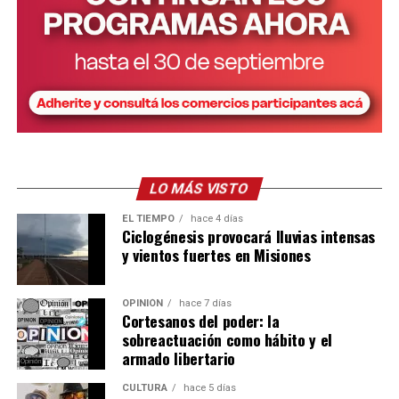
a 12 años: 68 horas.
A su vez, las horas de cuidado se valorizan tomando la
remuneración de la categoría “Asistencia y cuidado de
personas” del Régimen Especial de Contrato de Trabajo
para el Personal de Casas Particulares.
LO MÁS VISTO
EL TIEMPO
hace 4 días
Ciclogénesis provocará lluvias intensas
y vientos fuertes en Misiones
OPINIÓN
hace 7 días
Cortesanos del poder: la
sobreactuación como hábito y el
armado libertario
CULTURA
hace 5 días