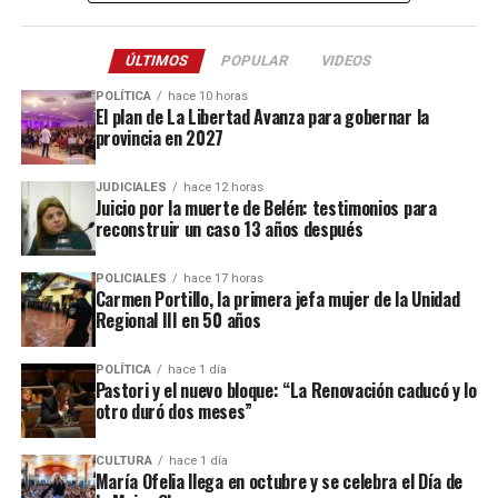
etario
de cuatro a cinco, la canasta de crianza
totalizó $539.612.
ÚLTIMOS
POPULAR
VIDEOS
Ese mismo mes, el costo mensual de bienes y servicios
POLÍTICA
hace 10 horas
El plan de La Libertad Avanza para gobernar la
fue el siguiente para cada grupo etario:
menores de un
provincia en 2027
año: $173.468
, de
uno a tres años: $223.988
, de
cuatro
a cinco años: $285.275
y de
seis a 12 años: $353.885.
JUDICIALES
hace 12 horas
Juicio por la muerte de Belén: testimonios para
Por su parte, el costo de cuidado para cara rango fue:
reconstruir un caso 13 años después
menores de un año: $356.071
, de uno a tres años:
$406.938, de cuatro a cinco años: $254.337 y de seis a 12
POLICIALES
hace 17 horas
Carmen Portillo, la primera jefa mujer de la Unidad
años: $324.423.
Regional III en 50 años
De acuerdo al
Indec
, esta medición tiene como objetivo
POLÍTICA
hace 1 día
que sea utilizado por el Poder Judicial como referencia
Pastori y el nuevo bloque: “La Renovación caducó y lo
en los litigios por cuota alimentaria.
otro duró dos meses”
Para el cálculo del costo de los bienes y servicios para el
CULTURA
hace 1 día
desarrollo de los bebés, chicos, chicas y adolescentes
se
María Ofelia llega en octubre y se celebra el Día de