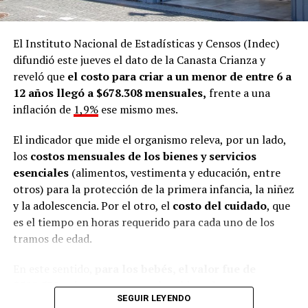
El Instituto Nacional de Estadísticas y Censos (Indec)
difundió este jueves el dato de la Canasta Crianza y
reveló que
el costo para criar a un menor de entre 6 a
12 años llegó a $678.308 mensuales,
frente a una
inflación de
1,9%
ese mismo mes.
El indicador que mide el organismo releva, por un lado,
los
costos mensuales de los bienes y servicios
esenciales
(alimentos, vestimenta y educación, entre
otros) para la protección de la primera infancia, la niñez
y la adolescencia. Por el otro, el
costo del cuidado
, que
es el tiempo en horas requerido para cada uno de los
tramos de edad.
En este sentido,
para los bebés, el valor fue de
$529.539
, mientras que para los chicos de
entre uno y
SEGUIR LEYENDO
tres años fue de $630.926
. En tanto, para el rango