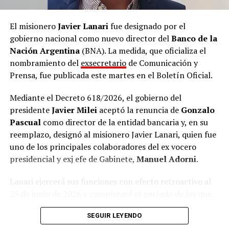
El misionero
Javier Lanari
fue designado por el
gobierno nacional como nuevo director del
Banco de la
Nación Argentina
(BNA). La medida, que oficializa el
nombramiento del
exsecretario
de Comunicación y
Prensa, fue publicada este martes en el Boletín Oficial.
Mediante el Decreto 618/2026, el gobierno del
presidente
Javier Milei
aceptó la renuncia de
Gonzalo
Pascual
como director de la entidad bancaria y, en su
reemplazo, designó al misionero Javier Lanari, quien fue
uno de los principales colaboradores del ex vocero
presidencial y exj efe de Gabinete,
Manuel Adorni
.
Lanari ejercerá sus funciones con efecto retroactivo al
25 de junio de 2026 y completará el período de ley que
culmina el 4 de febrero de
2028
, según el documento
SEGUIR LEYENDO
oficial.