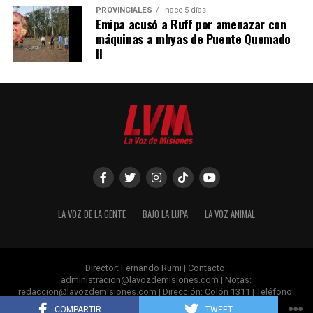
PROVINCIALES
hace 5 días
Emipa acusó a Ruff por amenazar con
máquinas a mbyas de Puente Quemado
II
LA VOZ DE LA GENTE
BAJO LA LUPA
LA VOZ ANIMAL
Director: Fernando Rumi | Contacto:
administracion@lavozdemisiones.com
| Notas:
redaccion@lavozdemisiones.com
| Dirección: Colón 1311 | Teléfono:
+54 376 4 809060 | Posadas- Misiones.
COMPARTIR
TWEET