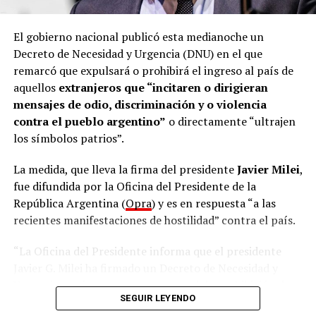
El gobierno nacional publicó esta medianoche un
Decreto de Necesidad y Urgencia (DNU) en el que
remarcó que expulsará o prohibirá el ingreso al país de
aquellos
extranjeros que “incitaren o dirigieran
mensajes de odio, discriminación y o violencia
contra el pueblo argentino”
o directamente “ultrajen
los símbolos patrios”.
La medida, que lleva la firma del presidente
Javier Milei
,
fue difundida por la Oficina del Presidente de la
República Argentina (
Opra
) y es en respuesta “a las
recientes manifestaciones de hostilidad” contra el país.
“La Oficina del Presidente informa que el presidente
Javier G. Milei ha firmado un Decreto de Necesidad y
Urgencia que incorpora como causal de prohibición de
SEGUIR LEYENDO
ingreso y de expulsión del territorio nacional a todo