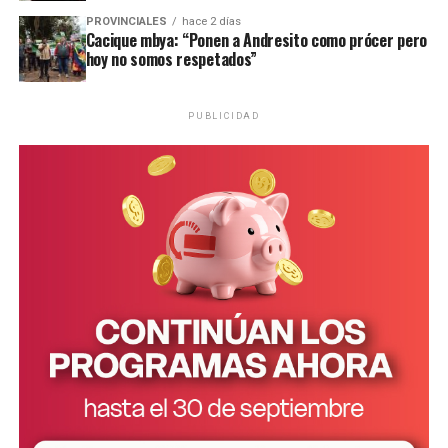
PROVINCIALES
hace 2 días
Cacique mbya: “Ponen a Andresito como prócer pero
hoy no somos respetados”
Según la Policía Civil brasileña, Von Groll tenía vínculos con el
narcotráfico.
PUBLICIDAD
FOTOS: Jornal da Fronteira.