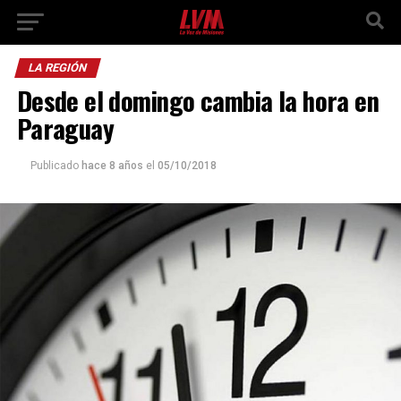
LA REGIÓN
Desde el domingo cambia la hora en
Paraguay
Publicado
hace 8 años
el
05/10/2018