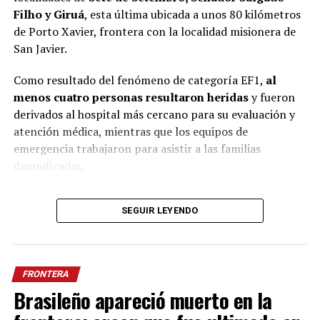
Filho y Giruá
, esta última ubicada a unos 80 kilómetros
de Porto Xavier, frontera con la localidad misionera de
San Javier.
Como resultado del fenómeno de categoría EF1,
al
menos cuatro personas resultaron heridas
y fueron
derivados al hospital más cercano para su evaluación y
atención médica, mientras que los equipos de
emergencia trabajaron para asistir a las familias
damnificadas.
De acuerdo con Defensa Civil, al momento del
SEGUIR LEYENDO
relevamiento, una de las víctimas aún aguardaba la
llegada de una ambulancia para ser evacuada. Respecto a
los daños,
dos viviendas quedaron completamente
destruidas como consecuencia de la fuerza del
FRONTERA
tornado.
Brasileño apareció muerto en la
En ese sentido, las autoridades de Giruá confirmaron