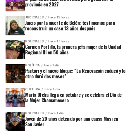
2026
provincia en 2027
brasileño.
JUDICIALES
hace 13 horas
Desde ese país consignaron, además, que la Policía Civil tiene
Juicio por la muerte de Belén: testimonios para
registras que vinculan al fallecido con delitos de narcotráfico,
reconstruir un caso 13 años después
ante lo cual los investigadores continúan recabando datos para
esclarecer el crimen, identificar responsables y determinar el
POLICIALES
hace 17 horas
Carmen Portillo, la primera jefa mujer de la Unidad
móvil.
Regional III en 50 años
POLÍTICA
hace 1 día
Pastori y el nuevo bloque: “La Renovación caducó y lo
otro duró dos meses”
CULTURA
hace 1 día
María Ofelia llega en octubre y se celebra el Día de
la Mujer Chamamecera
POLICIALES
hace 1 día
Joven de 20 años detenido por una causa Masi en
San Javier