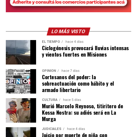
LO MÁS VISTO
EL TIEMPO
hace 4 días
Ciclogénesis provocará lluvias intensas
y vientos fuertes en Misiones
OPINIÓN
hace 7 días
Cortesanos del poder: la
sobreactuación como hábito y el
armado libertario
CULTURA
hace 5 días
Murió Marcelo Reynoso, titiritero de
Kossa Nostra: su adiós será en La
Murga
JUDICIALES
hace 4 días
Juicio por muerte de niña con