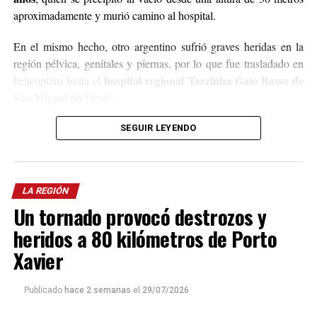
aproximadamente y murió camino al hospital.
En el mismo hecho, otro argentino sufrió graves heridas en la
región pélvica, genitales y piernas, por lo que fue trasladado en
hospital regional Terzinha Gaio Basso de
helicóptero hasta el
Sao Miguel do Oeste.
En el lugar trabajaron efectivos de Bomberos y de la Policía
SEGUIR LEYENDO
local, quienes iniciaron las correspondientes averiguaciones para
determinar en qué circunstancias se produjo el trágico accidente.
LA REGIÓN
Un tornado provocó destrozos y
heridos a 80 kilómetros de Porto
Xavier
Publicado
hace 2 semanas
el
29/07/2026