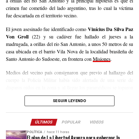
a orillas del río San Antonio y la principal hipótesis es que el
Grande do Sul, Brazil.
crimen fue cometido del lado argentino, tras lo cual la víctima
fue descartada en el territorio vecino.
The destructive vortex has
Vinícius Da Silva Paz
El joven asesinado fue identificado como
severely damaged
Von Groll
(22) y su cadáver fue hallado el jueves a la
residential houses and left
madrugada, a orillas del río San Antonio, a unos 50 metros de su
casa ubicada en el barrio Vila Nova de la localidad brasileña de
several people injured.
Santo Antonio do Sudoeste, en frontera con
Misiones
.
Tornado – Giruá – Rio
Medios del vecino país consignaron que previo al hallazgo del
cuerpo la Policía Militar había sido alertada de una serie de
Grande do Sul – Brasil –
disparos oídos en la zona y al llegar los paramédicos se toparon
Chuva
con la víctima.
SEGUIR LEYENDO
pic.twitter.com/1CszcPMd06
Los primeros datos señalan que el fallecido presentaba una
herida de bala en la cabeza
y los peritos que trabajaron en la
— GeoTechWar
ÚLTIMOS
rastros de sangre en un puente clandestino
POPULAR
VIDEOS
escena relevaron
,
lo cual refuerza la hipótesis de que Von Groll fue asesinado en la
(@geotechwar)
July 29,
POLÍTICA
hace 11 horas
El plan de La Libertad Avanza para gobernar la
localidad misionera de San Antonio y luego arrojado en territorio