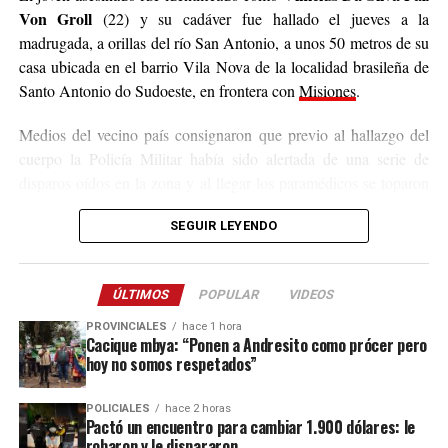
severely damaged
Von Groll
(22) y su cadáver fue hallado el jueves a la
residential houses and left
madrugada, a orillas del río San Antonio, a unos 50 metros de su
casa ubicada en el barrio Vila Nova de la localidad brasileña de
several people injured.
Santo Antonio do Sudoeste, en frontera con
Misiones
.
Tornado – Giruá – Rio
Medios del vecino país consignaron que previo al hallazgo del
cuerpo la Policía Militar había sido alertada de una serie de
Grande do Sul – Brasil –
disparos oídos en la zona y al llegar los paramédicos se toparon
Chuva
con la víctima.
SEGUIR LEYENDO
pic.twitter.com/1CszcPMd06
Los primeros datos señalan que el fallecido presentaba una
herida de bala en la cabeza
y los peritos que trabajaron en la
— GeoTechWar
ÚLTIMOS
rastros de sangre en un puente clandestino
POPULAR
VIDEOS
escena relevaron
,
lo cual refuerza la hipótesis de que Von Groll fue asesinado en la
(@geotechwar)
July 29,
PROVINCIALES
hace 1 hora
Cacique mbya: “Ponen a Andresito como prócer pero
localidad misionera de San Antonio y luego arrojado en territorio
2026
hoy no somos respetados”
brasileño.
POLICIALES
hace 2 horas
Desde ese país consignaron, además, que la Policía Civil tiene
Pactó un encuentro para cambiar 1.900 dólares: le
registras que vinculan al fallecido con delitos de narcotráfico,
robaron y le dispararon