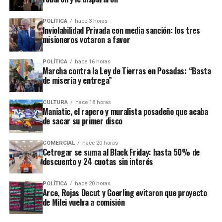
ante lo cual los investigadores continúan recabando datos para
esclarecer el crimen, identificar responsables y determinar el
POLÍTICA
hace 3 horas
Inviolabilidad Privada con media sanción: los tres
móvil.
misioneros votaron a favor
POLÍTICA
hace 16 horas
Marcha contra la Ley de Tierras en Posadas: “Basta
de miseria y entrega”
CULTURA
hace 18 horas
Maniatic, el rapero y muralista posadeño que acaba
de sacar su primer disco
COMERCIAL
hace 20 horas
Cetrogar se suma al Black Friday: hasta 50% de
descuento y 24 cuotas sin interés
POLÍTICA
hace 20 horas
Arce, Rojas Decut y Goerling evitaron que proyecto
de Milei vuelva a comisión
Según la Policía Civil brasileña, Von Groll tenía vínculos con el
narcotráfico.