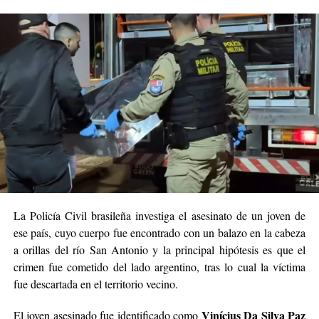
el paso del tornado.
Equipos municipales, bomberos y personal de la Defensa
Civil continúan evaluando los daños y brindando
asistencia a las familias afectadas. Mientras tanto,
las
autoridades mantienen el monitoreo de las
condiciones meteorológicas ante la posibilidad de
nuevas tormentas en la región.
TORNADO DAMAGE:
Civil Defense authorities
confirm a violent tornado
La Policía Civil brasileña investiga el asesinato de un joven de
has struck Giruá, Rio
ese país, cuyo cuerpo fue encontrado con un balazo en la cabeza
a orillas del río San Antonio y la principal hipótesis es que el
Grande do Sul, Brazil.
crimen fue cometido del lado argentino, tras lo cual la víctima
fue descartada en el territorio vecino.
The destructive vortex has
Vinícius Da Silva Paz
El joven asesinado fue identificado como