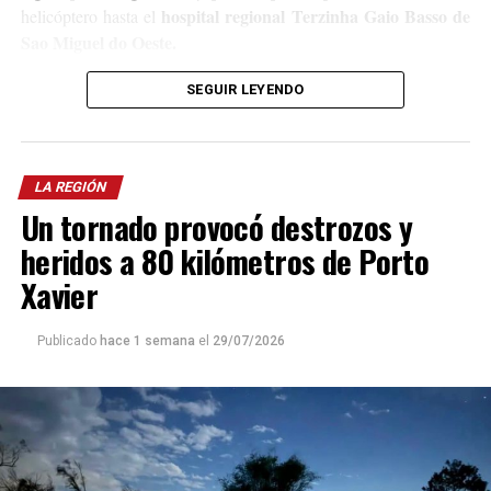
hospital regional Terzinha Gaio Basso de
helicóptero hasta el
Sao Miguel do Oeste.
En el lugar trabajaron efectivos de Bomberos y de la Policía
SEGUIR LEYENDO
local, quienes iniciaron las correspondientes averiguaciones para
determinar en qué circunstancias se produjo el trágico accidente.
LA REGIÓN
Un tornado provocó destrozos y
heridos a 80 kilómetros de Porto
Xavier
Publicado
hace 1 semana
el
29/07/2026