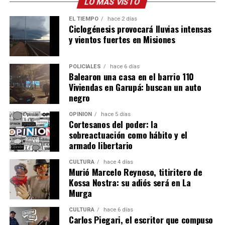
LO MÁS VISTO
EL TIEMPO
hace 2 días
Ciclogénesis provocará lluvias intensas
y vientos fuertes en Misiones
POLICIALES
hace 6 días
Balearon una casa en el barrio 110
Viviendas en Garupá: buscan un auto
negro
OPINIÓN
hace 5 días
Cortesanos del poder: la
sobreactuación como hábito y el
armado libertario
CULTURA
hace 4 días
Murió Marcelo Reynoso, titiritero de
Kossa Nostra: su adiós será en La
Murga
CULTURA
hace 6 días
Carlos Piegari, el escritor que compuso