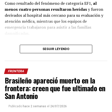
Como resultado del fenómeno de categoría EF1,
al
menos cuatro personas resultaron heridas
y fueron
derivados al hospital más cercano para su evaluación y
atención médica, mientras que los equipos de
emergencia trabajaron para asistir a las familias
damnificadas.
De acuerdo con Defensa Civil, al momento del
SEGUIR LEYENDO
relevamiento, una de las víctimas aún aguardaba la
llegada de una ambulancia para ser evacuada. Respecto a
los daños,
dos viviendas quedaron completamente
destruidas como consecuencia de la fuerza del
FRONTERA
tornado.
Brasileño apareció muerto en la
En ese sentido, las autoridades de Giruá confirmaron
frontera: creen que fue ultimado en
oficialmente la ocurrencia del fenómeno. Por su parte,
San Antonio
el intendente de ese municipio,
Dari Paulo Prestes
Taborda
, ratificó la autenticidad de las imágenes que
Publicado
hace 2 semanas
el
24/07/2026
comenzaron a circular en las redes sociales mostrando