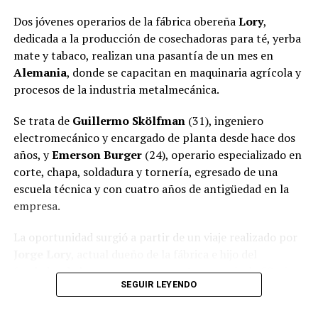
regresaron a la comunidad.
Dos jóvenes operarios de la fábrica obereña
Lory
,
dedicada a la producción de cosechadoras para té, yerba
mate y tabaco, realizan una pasantía de un mes en
Alemania
, donde se capacitan en maquinaria agrícola y
procesos de la industria metalmecánica.
Se trata de
Guillermo Skölfman
(31), ingeniero
electromecánico y encargado de planta desde hace dos
años, y
Emerson Burger
(24), operario especializado en
corte, chapa, soldadura y tornería, egresado de una
escuela técnica y con cuatro años de antigüedad en la
empresa.
La oportunidad surgió a partir de un viaje realizado por
Jorge Lory
, actual dueño de la fábrica e hijo del
fundador de la empresa, que cuenta con más de 50 años
SEGUIR LEYENDO
de trayectoria en
Oberá
.
Ver esta publicación en Instagram