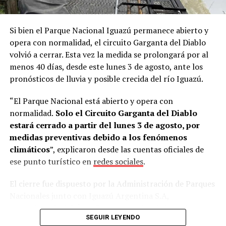
para operarios de la empresa, con la condición de que
tuvieran conocimientos básicos de alemán y que la firma
Si bien el Parque Nacional Iguazú permanece abierto y
cubriera los pasajes aéreos.
La propuesta fue aceptada
opera con normalidad, el circuito Garganta del Diablo
de inmediato.
volvió a cerrar. Esta vez la medida se prolongará por al
menos 40 días, desde este lunes 3 de agosto, ante los
“Mi esposa es profesora de alemán en una escuela
pronósticos de lluvia y posible crecida del río Iguazú.
técnica. Esa misma noche la llamé desde Alemania y
tanto ella como mi hijo David me dijeron: ‘Sí, vamos a
“El Parque Nacional está abierto y opera con
hacerlo’”, recordó.
normalidad.
Solo el Circuito Garganta del Diablo
estará cerrado a partir del lunes 3 de agosto, por
Estudiar alemán para llegar a Alemania
medidas preventivas debido a los fenómenos
climáticos
”, explicaron desde las cuentas oficiales de
Al regresar a
Misiones
, Lory conversó con Skölfman y
ese punto turístico en
redes sociales
.
Burger, quienes aceptaron el desafío y comenzaron a
estudiar el idioma intensivamente.
El cierre fue dispuesto por la Administración de Parques
Nacionales junto con Iguazú Argentina S.A,
“Aprendieron lo básico y, aunque al principio estaban un
concesionaria del Área Cataratas, sobre la base de
poco asustados, enseguida se adaptaron. En Deula
SEGUIR LEYENDO
informes climáticos e hidrológicos.
tienen experiencia trabajando con extranjeros”, señaló.