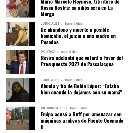
Murió Marcelo Reynoso, titiritero de
Una fábrica misionera con proyección
Kossa Nostra: su adiós será en La
internacional
Murga
JUDICIALES
hace 6 días
La empresa Lory emplea actualmente a 17 personas,
De abandono y muerte a posible
entre personal administrativo, ingenieros de diseño y
homicidio, el juicio a una madre en
operarios de producción.
Posadas
POLÍTICA
hace 5 días
La firma fabrica cosechadoras de yerba mate, té y
Rovira adelantó que votará a favor del
tabaco, además de implementos agrícolas como
Presupuesto 2027 de Passalacqua
desmalezadoras, fumigadoras, fertilizadoras y otros
equipos adaptados a las condiciones productivas de
JUDICIALES
hace 5 días
Misiones.
Abuela y tía de Belén López: “Estaba
bien cuando la dejamos con su mamá”
Ante la caída de las ventas de maquinaria en los últimos
años, la empresa decidió diversificar su actividad
PROVINCIALES
hace 6 días
incorporando reparaciones, servicios de corte con
Emipa acusó a Ruff por amenazar con
pantógrafo y trabajos de diseño para terceros.
máquinas a mbyas de Puente Quemado
II
“Nos abrimos un poco para no dejar sin trabajo a los