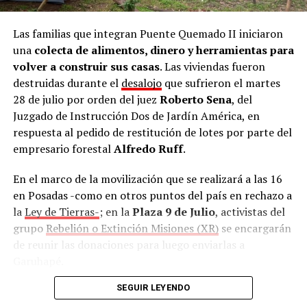
Las familias que integran Puente Quemado II iniciaron
una
colecta de alimentos, dinero y herramientas para
volver a construir sus casas
. Las viviendas fueron
destruidas durante el
desalojo
que sufrieron el martes
28 de julio por orden del juez
Roberto Sena
, del
Juzgado de Instrucción Dos de Jardín América, en
respuesta al pedido de restitución de lotes por parte del
empresario forestal
Alfredo Ruff
.
En el marco de la movilización que se realizará a las 16
en Posadas -como en otros puntos del país en rechazo a
la
Ley de Tierras-
; en la
Plaza 9 de Julio
, activistas del
grupo
Rebelión o Extinción Misiones (XR)
se encargarán
de reunir las donaciones para luego enviarlas a
Garuhapé.
SEGUIR LEYENDO
Además, la Asociación Trabajadores del Estado (ATE),