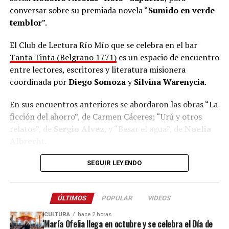
conversar sobre su premiada novela “
Sumido en verde
temblor
”.
El Club de Lectura Río Mío que se celebra en el bar
Tanta Tinta (Belgrano 1771)
es un espacio de encuentro
entre lectores, escritores y literatura misionera
coordinada por
Diego Somoza
y
Silvina Warenycia
.
En sus encuentros anteriores se abordaron las obras “La
ficción del ahorro”, de Carmen Cáceres; “Urú y otros
relatos”, de
Sergio Alvez
, y “Besar el agua”, de
Noelia
Albrecht
.
Hace un buen tiempo que Maniatic no se presenta en
Todos son autores de Misiones, quienes visitan el
Club
SEGUIR LEYENDO
vivo en Posadas, donde creció desde la infancia en las
de Lectura
para compartir sus experiencias y propiciar
artes. “Tengo fotos, pero ya no recuerdo bien qué fecha.
la lectura de parte sus obra para posteriormente dar
Pero es un placer para mí poder estar nuevamente en
ÚLTIMOS
POPULAR
VIDEOS
lugar a una conversación del público con el o la
suelo posadeño haciendo música”, agregó por la fecha de
escritora en cuestión.
CULTURA
hace 2 horas
este sábado en la murga.
María Ofelia llega en octubre y se celebra el Día de