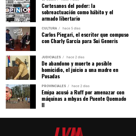
temas políticos, pero esta vez publicó en su historia la
Cortesanos del poder: la
frase “La patria no se vende” junto a una imagen en la
sobreactuación como hábito y el
que aparece la Bandera Argentina.
armado libertario
CULTURA
hace 5 días
Carlos Piegari, el escritor que compuso
con Charly García para Sui Generis
JUDICIALES
hace 2 días
De abandono y muerte a posible
homicidio, el juicio a una madre en
Posadas
PROVINCIALES
hace 2 días
Emipa acusó a Ruff por amenazar con
máquinas a mbyas de Puente Quemado
II