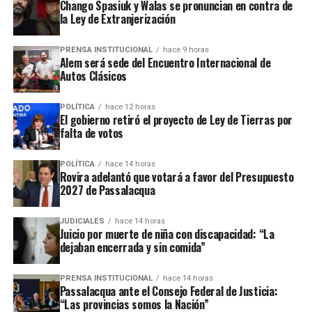
Chango Spasiuk y Walas se pronuncian en contra de
con su banda Massacre en La Rioja. El sobrino de Ramón
la Ley de Extranjerización
Ayala e hijo de Vicente Cidade se muestra así a través de
un video que subieron hoy a Instagram.
PRENSA INSTITUCIONAL
hace 9 horas
Alem será sede del Encuentro Internacional de
Autos Clásicos
POLÍTICA
hace 12 horas
El gobierno retiró el proyecto de Ley de Tierras por
falta de votos
POLÍTICA
hace 14 horas
“Me considero misionero”
Rovira adelantó que votará a favor del Presupuesto
2027 de Passalacqua
Chowy Fernández es uno de los máximos virtuosos del
JUDICIALES
hace 14 horas
metal argentino. En 2024 publicó su último EP hasta el
Juicio por muerte de niña con discapacidad: “La
momento, “
La muerte del robot
”, una serie de cinco
dejaban encerrada y sin comida”
canciones en las que muestra todo su talento con siete
cuerdas.
PRENSA INSTITUCIONAL
hace 14 horas
Passalacqua ante el Consejo Federal de Justicia:
“Las provincias somos la Nación”
Su apodo viene de su infancia en Misiones, cuando