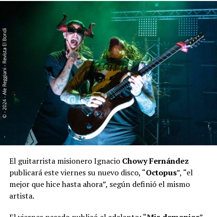
el Senado si es que hay quórum
.
“Sumido en verde temblor”, publicó cuentos, relatos y
trabajos relacionados con la literatura y la memoria
regional, entre ellos “Aquí fue”, dedicado a los lugares
mencionados por
Horacio Quiroga
, y “Piedras en verde
silencio”, inspirado en la historia y el universo de San
Ignacio Miní.
El guitarrista misionero Ignacio
Chowy Fernández
publicará este viernes su nuevo disco, “
Octopus
”, “el
mejor que hice hasta ahora”, según definió el mismo
artista.