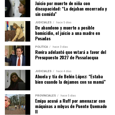
Juicio por muerte de niña con
provincia.
“La convivencia es el camino”
, concluyeron.
discapacidad: “La dejaban encerrada y
sin comida”
JUDICIALES
hace 5 días
De abandono y muerte a posible
homicidio, el juicio a una madre en
Posadas
POLÍTICA
hace 3 días
Rovira adelantó que votará a favor del
Presupuesto 2027 de Passalacqua
JUDICIALES
hace 4 días
Abuela y tía de Belén López: “Estaba
bien cuando la dejamos con su mamá”
PROVINCIALES
hace 5 días
Emipa acusó a Ruff por amenazar con
máquinas a mbyas de Puente Quemado
II