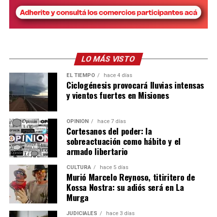
Acceso a la información pública
En ese marco, la fundación afirmó que el objetivo del
pedido es acceder a información respaldada por
LO MÁS VISTO
evidencia y estadísticas
oficiales
que permita
evaluar el
funcionamiento del sistema
y
mejorar las políticas
EL TIEMPO
hace 4 días
Ciclogénesis provocará lluvias intensas
de conservación
.
y vientos fuertes en Misiones
“Necesitamos y tenemos el derecho de conocer las
acciones concretas, los avances, retrocesos y
OPINIÓN
hace 7 días
Cortesanos del poder: la
dificultades reales para continuar mejorando y evaluar
sobreactuación como hábito y el
la efectividad de lo realizado con información científica
armado libertario
de calidad”, manifestaron.
CULTURA
hace 5 días
Murió Marcelo Reynoso, titiritero de
Finalmente, remarcaron que contar con datos públicos
Kossa Nostra: su adiós será en La
y verificables permitirá analizar si las medidas
Murga
implementadas favorecen la convivencia entre
yaguaretés, pumas y productores ganaderos en toda la
JUDICIALES
hace 3 días