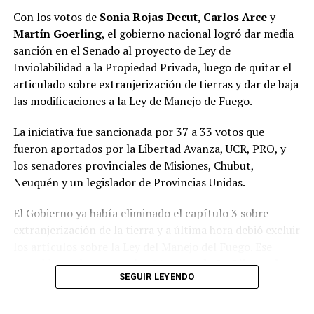
un nuevo espacio que está ocupando esa tarea”, resumió.
Con los votos de
Sonia Rojas Decut, Carlos Arce
y
Martín Goerling
, el gobierno nacional logró dar media
Pastori sostuvo que “la Renovación caducó de un día
sanción en el Senado al proyecto de Ley de
para el otro” y que Encuentro Misionero, el sello con el
Inviolabilidad a la Propiedad Privada, luego de quitar el
que Rovira reemplazó al Partido de la Concordia Social,
articulado sobre extranjerización de tierras y dar de baja
“duró dos meses”; y que “en esa obligación de volver a
las modificaciones a la Ley de Manejo de Fuego.
generar una política buena, que interprete a la gente y
de soluciones”, es que despuntó el Movimiento Por lo
La iniciativa fue sancionada por 37 a 33 votos que
que Viene, que busca la reelección del gobernador
fueron aportados por la Libertad Avanza, UCR, PRO, y
Passalacqua en 2027.
los senadores provinciales de Misiones, Chubut,
Neuquén y un legislador de Provincias Unidas.
Volver a los 17
El Gobierno ya había eliminado el capítulo 3 sobre
El nuevo bloque, bautizado Por lo que viene, al que
extranjerización de la tierra y a última hora debió excluir
también se acopló Pastori, quedó integrado por
Juan
los artículos sobre la Ley del Manejo del Fuego.
Ese
José Szychowski
, que fue elegido para presidir el
respaldo se obtuvo con los
21 votos de La Libertad
espacio;
Arabela Soler
,
Rudi Bundziak
,
Roque
SEGUIR LEYENDO
Avanza
,
9 de la UCR
,
3 del PRO
, los dos senadores
Soboczinski
,
Hugo Benítez
,
Carmen Méndez Azón
,
misioneros
Carlos Arce
y
Sonia Rojas Decut
, el
Alicia Zalezak
,
Alejandro Arnhold
,
Blanca Núñez
,