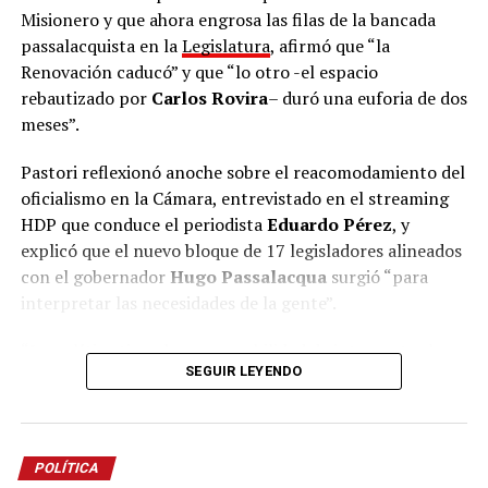
De cara al proceso electoral, el presidente del partido
Misionero y que ahora engrosa las filas de la bancada
fue tajante sobre los adversarios locales: “La mona,
passalacquista en la
Legislatura
, afirmó que “la
aunque se vista de seda, mona queda. Van a ponerse el
Renovación caducó” y que “lo otro -el espacio
nombre que quieran, a cambiarse de nombre, pero
rebautizado por
Carlos Rovira
– duró una euforia de dos
representan lo mismo. Nosotros somos lo opuesto,
meses”.
somos las ideas de la libertad y tenemos la
responsabilidad de construir una alternativa clara que
Pastori reflexionó anoche sobre el reacomodamiento del
represente el cambio”.
oficialismo en la Cámara, entrevistado en el streaming
HDP que conduce el periodista
Eduardo Pérez
, y
La Escuela de Dirigentes continuará con un ciclo de
explicó que el nuevo bloque de 17 legisladores alineados
capacitaciones orientadas a dotar de herramientas a
con el gobernador
Hugo Passalacqua
surgió “para
los futuros concejales, intendentes y equipos de
interpretar las necesidades de la gente”.
gestión
de La Libertad Avanza en todo el territorio
misionero.
“La política tiene la responsabilidad de interpretar la
SEGUIR LEYENDO
necesidad de la gente y transformarla en soluciones”,
argumentó Pastori y señaló que “cuando la política
pierde esa capacidad de interpretar lo que necesita la
gente, la única obligación que tiene es cambiar de
POLÍTICA
política”.