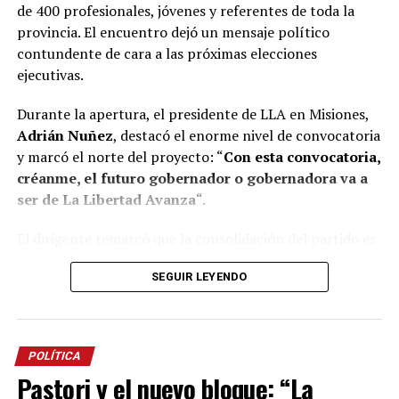
de 400 profesionales, jóvenes y referentes de toda la
provincia. El encuentro dejó un mensaje político
contundente de cara a las próximas elecciones
ejecutivas.
Durante la apertura, el presidente de LLA en Misiones,
Adrián Nuñez
, destacó el enorme nivel de convocatoria
y marcó el norte del proyecto: “
Con esta convocatoria,
créanme, el futuro gobernador o gobernadora va a
ser de La Libertad Avanza
“.
El dirigente remarcó que la consolidación del partido es
el resultado de un esfuerzo genuino y colectivo,
SEGUIR LEYENDO
construido en tiempo récord. “Acá nadie es Maradona ni
Messi, necesitamos trabajar en equipo. Si llegamos hasta
acá es porque tuvimos la capacidad entre todos de
construir esto en menos de 18 meses”, aseguró Nuñez,
POLÍTICA
subrayando el desafío de preparar equipos técnicos
Pastori y el nuevo bloque: “La
sólidos para gobernar los municipios y la provincia.