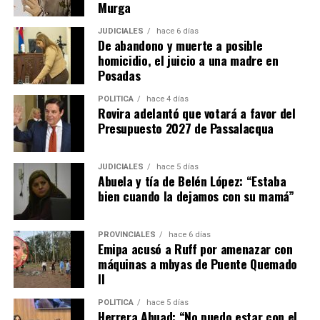
propietario puede iniciar la acción de desalojo que se
Murga
efectuará en un plazo de 10 días hábiles.
JUDICIALES
hace 6 días
De abandono y muerte a posible
– El propietario no puede negarse a recibir las llaves ni
homicidio, el juicio a una madre en
poner condiciones para aceptarlas, aunque puede dejar
Posadas
asentado por escrito que quedan deudas pendientes por
reclamar después.
POLÍTICA
hace 4 días
Rovira adelantó que votará a favor del
Presupuesto 2027 de Passalacqua
– En el caso de que haya
menores o adultos en
situación de desamparado,
el juez deberá darles
intervención obligatoria a los organismos de protección
JUDICIALES
hace 5 días
Abuela y tía de Belén López: “Estaba
locales y al Ministerio Público Tutelar.
bien cuando la dejamos con su mamá”
Expropiaciones
PROVINCIALES
hace 6 días
Emipa acusó a Ruff por amenazar con
– La declaración de utilidad pública se deberá aplicar de
máquinas a mbyas de Puente Quemado
manera restrictiva declaración de “utilidad pública”
II
deberá interpretarse de manera restrictiva.
POLÍTICA
hace 5 días
– El Estado deberá fundamentar los motivos claramente
Herrera Ahuad: “No puedo estar con el