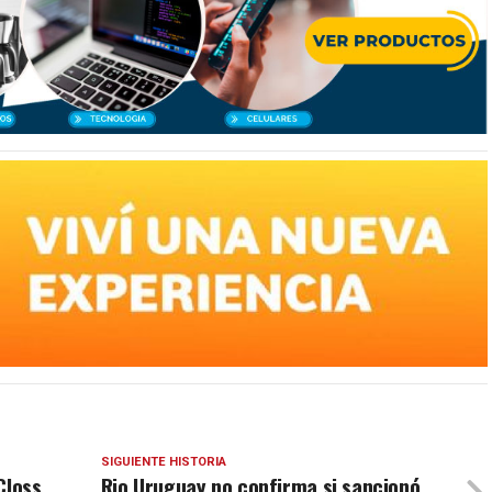
SIGUIENTE HISTORIA
 Closs
Rio Uruguay no confirma si sancionó