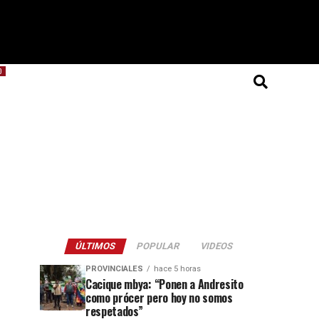
O
ÚLTIMOS
POPULAR
VIDEOS
PROVINCIALES
hace 5 horas
Cacique mbya: “Ponen a Andresito
como prócer pero hoy no somos
respetados”