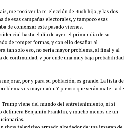
aís, me tocó ver la re-elección de Bush hijo, y las dos
a de esas campañas electorales, y tampoco esas
caba de comenzar este pasado viernes.
dencial hasta el día de ayer, el primer día de su
do de romper formas, y con ello desafiar al
era tan solo eso, no sería mayor problema, al final y al
ía de continuidad, y por ende una muy baja probabilidad
a mejorar, por y para su población, es grande. La lista de
problemas es mayor aún. Y pienso que serán materia de
e Trump viene del mundo del entretenimiento, ni si
 definiera Benjamín Franklin, y mucho menos de un
ucionarias.
 un show televisivo armado alrededor de una imagen de