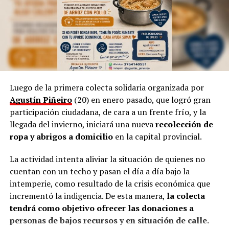
Sin embargo, aclara que, a pesar de la tecnología
dominante, incluso en la cultura, siempre “habrá una
necesidad de volver a simple”.
Por otra parte, Marinoni admite que el arte suele ser
provocador, así como las manifestaciones populares de
las niñas representando a las
Vírgenes
, como también
los tamborileros afroamericanos que se mezclan con las
Luego de la primera colecta solidaria organizada por
costumbres tradicionales correntinas durante enero. “A
Agustín Piñeiro
(20) en enero pasado, que logró gran
veces no entendemos la cultura del Litoral”, define.
participación ciudadana, de cara a un frente frío, y la
llegada del invierno, iniciará una nueva
recolección de
En esa línea, en 2014, Marinoni incluyó al
Curupí
, el
ropa y abrigos a domicilio
en la capital provincial.
personaje de la mitología guaraní que tiene un pene
largo y envuelto en su cuerpo, un hecho que significó
La actividad intenta aliviar la situación de quienes no
una gran polémica en el anfiteatro Mario del Tránsito
cuentan con un techo y pasan el día a día bajo la
Cocomarola, de Corrientes, donde se hacía e festival
intemperie, como resultado de la crisis económica que
chamamecero.
incrementó la indigencia. De esta manera,
la colecta
tendrá como objetivo ofrecer las donaciones a
“Las políticas culturales son muy importantes”, apunta
personas de bajos recursos y en situación de calle.
el coreógrafo posadeño al considerar que siempre fue el