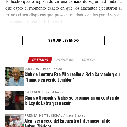
El hecho quedó registrado en una cámara de seguridad lindante
que captó el momento exacto en que los atacantes ejecutaron al
cinco disparos
menos
que provocaron daños en las paredes y en
el ventanal frontal de la funeraria.
Después de la balacera, los implicados huyeron en dirección
hacia el acceso a El Soberbio y en el lugar intervino el personal
SEGUIR LEYENDO
de la comisaría Primera, quienes fueron requeridos a partir de un
llamado efectuado por el sereno del predio.
ÚLTIMOS
POPULAR
VIDEOS
Este ataque se suma a otros tantos episodios similares registrados
CULTURA
hace 4 horas
recientemente en contra de comercios o propiedades vinculadas a
Club de Lectura Río Mío recibe a Rolo Capaccio y su
“Sumido en verde temblor”
Coleco, ex intendente de El Soberbio que en 2013 fue destituido
fraude, malversación de fondos y
del cargo por acusaciones de
EN REDES
hace 4 horas
asociación ilícita.
Chango Spasiuk y Walas se pronuncian en contra de
la Ley de Extranjerización
En el listado de hechos recientes figuran un incendio de cabañas
Tío Coleco
en el complejo
a fines de la semana pasada y otro
PRENSA INSTITUCIONAL
hace 5 horas
ataque similar a la funeraria ahora baleada en a fines de marzo.
Alem será sede del Encuentro Internacional de
Autos Clásicos