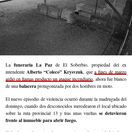
momentos difíciles. No podemos cambiar el mundo
entero, pero sí podemos cambiar el día de alguien”.
Se trata de una iniciativa hecha a pulmón, con esfuerzo
propio y con el acompañamiento de cada persona que
decide sumar su granito de arena, ya sea con
camperas,
buzos, sacos, frazadas, colchas, mantas, bufandas,
gorros, guantes y todo lo que pueda abrigar.
Cabe destacar que para mediados de mayo será la
funeraria La Paz
La
de El Soberbio, propiedad del ex
entrega de donaciones y tienen planificado realizar ollas
Alberto “Coleco” Krysvzuk
intendente
, que
a fines de marzo
populares de arroz con pollo, por lo que también
ardió en llamas producto un ataque incendiario
, ahora fue blanco
recibirán donaciones de alimentos no perecederos.
balacera
de una
protagonizada por dos hombres en moto.
Para comunicarse con el organizador de la iniciativa,
El nuevo episodio de violencia ocurrió durante la madrugada del
podrán enviar mensajes, audios o realizar llamadas al
domingo, cuando dos desconocidos merodearon el local ubicado
3764140551
o a través de Instagram
se detuvieron
sobre la ruta provincial 13 y tras unas vueltas
@agustin_pineiroo
.
frente al inmueble para abrir fuego.