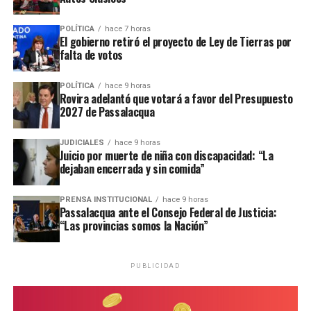
Todos los episodios son investigados por el personal de la
comisaría local, aunque hasta el momento no se conocieron
POLÍTICA
hace 7 horas
El gobierno retiró el proyecto de Ley de Tierras por
mayores novedades
.
falta de votos
POLÍTICA
hace 9 horas
Rovira adelantó que votará a favor del Presupuesto
2027 de Passalacqua
JUDICIALES
hace 9 horas
Juicio por muerte de niña con discapacidad: “La
dejaban encerrada y sin comida”
PRENSA INSTITUCIONAL
hace 9 horas
Passalacqua ante el Consejo Federal de Justicia:
“Las provincias somos la Nación”
PUBLICIDAD
Personal de la comisaría Primera intervino en el lugar.