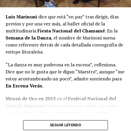
Luis Marinoni
dice que está “en paz” tras dirigir, días
previos y por una vez más, al ballet oficial de la
multitudinaria
Fiesta Nacional del Chamamé
. En la
Semana de la Danza
, el nombre de Marinoni suena
como referente detrás de cada detallada coreografía de
estirpe litoraleña.
“La danza es muy poderosa en la escena”, reflexiona.
Dice que no le gusta que le digan “Maestro”, aunque “me
estoy acostumbrando un poco”, admite sonriendo para
En Escena Verás
.
Mensú de Oro en 2015
en el
Festival Nacional del
Litoral
,
Marinoni
remarca que crear obras “es como
parir un hijo”, define y confiesa que “en mi peores
momentos saqué las mejores obras”.
SEGUIR LEYENDO