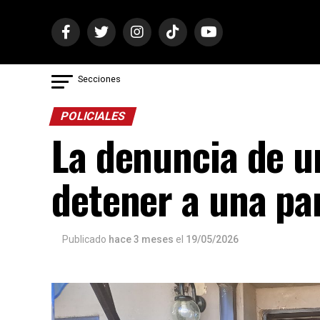
Secciones
POLICIALES
La denuncia de u
detener a una pa
Publicado
hace 3 meses
el
19/05/2026