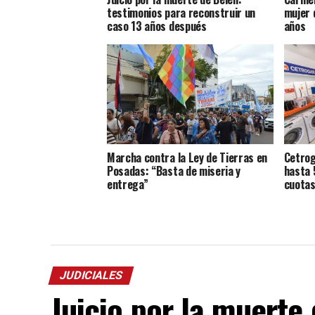
testimonios para reconstruir un
mujer 
caso 13 años después
años
Marcha contra la Ley de Tierras en
Cetrog
Posadas: “Basta de miseria y
hasta 
entrega”
cuotas
JUDICIALES
Juicio por la muerte