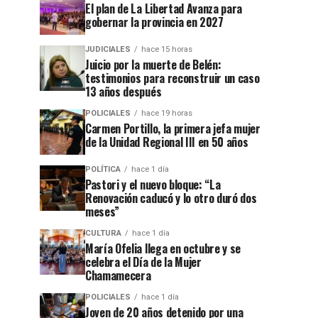
El plan de La Libertad Avanza para
gobernar la provincia en 2027
JUDICIALES
hace 15 horas
Juicio por la muerte de Belén:
testimonios para reconstruir un caso
13 años después
POLICIALES
hace 19 horas
Carmen Portillo, la primera jefa mujer
de la Unidad Regional III en 50 años
POLÍTICA
hace 1 día
Pastori y el nuevo bloque: “La
Renovación caducó y lo otro duró dos
meses”
CULTURA
hace 1 día
María Ofelia llega en octubre y se
celebra el Día de la Mujer
Chamamecera
POLICIALES
hace 1 día
Joven de 20 años detenido por una