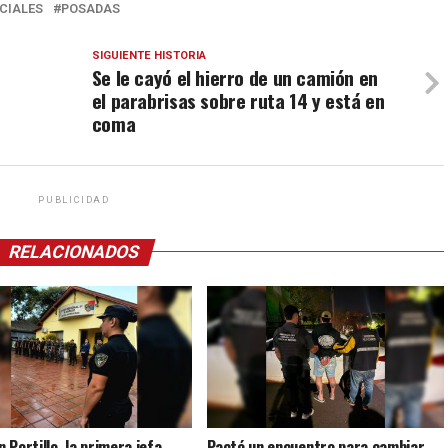
CIALES
POSADAS
SIGUIENTE HISTORIA
Se le cayó el hierro de un camión en
el parabrisas sobre ruta 14 y está en
coma
PUBLICIDAD
RELACIONADOS
 Portillo, la primera jefa
Pactó un encuentro para cambiar