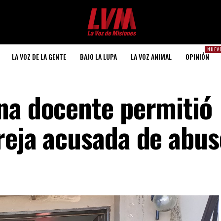
NUEV
LA VOZ DE LA GENTE
BAJO LA LUPA
LA VOZ ANIMAL
OPINIÓN
na docente permitió
reja acusada de abus