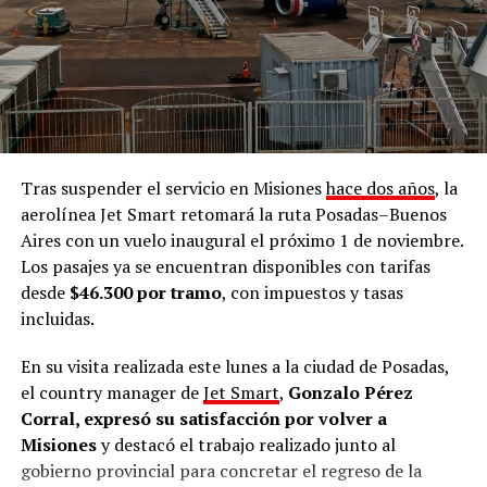
“
Exijo respeto y garante de nuestros derechos como
pueblo para que ninguna comunidad mbya sea
desalojada,
porque en la historia, en el pasado, en el
presente y en el futuro, vamos a seguir siendo mbya y a
defender nuestro territorio cueste lo que cueste.
Queremos que el Estado acompañe y que no haya
más desalojos en ninguna comunidad
, exigimos
Tras suspender el servicio en Misiones
hace dos años
, la
respeto por nuestro pueblo y soberanía”, enfatizó.
aerolínea Jet Smart retomará la ruta Posadas–Buenos
Aires con un vuelo inaugural el próximo 1 de noviembre.
Puente Quemado II
Los pasajes ya se encuentran disponibles con tarifas
desde
$46.300 por tramo
, con impuestos y tasas
Seguidamente,
refirió al
desalojo
que sufrió la
incluidas.
comunidad mbya Puente Quemado II el 28 de julio
pasado, medida judicial ordenada por el juez
Roberto
En su visita realizada este lunes a la ciudad de Posadas,
Sena
y que -a 48 horas de su aplicación- fue suspendido
el country manager de
Jet Smart
,
Gonzalo Pérez
por la Fiscalía de Instrucción de Puerto Rico,
Corral, expresó su satisfacción por volver a
encabezada por
Héctor Simón
.
Misiones
y destacó el trabajo realizado junto al
gobierno provincial para concretar el regreso de la
“Esta unidad es indispensablemente importantísima y