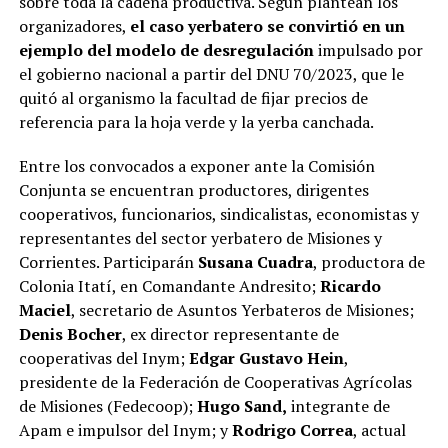
sobre toda la cadena productiva. Según plantean los
organizadores,
el caso yerbatero se convirtió en un
ejemplo del modelo de desregulación
impulsado por
el gobierno nacional a partir del DNU 70/2023, que le
quitó al organismo la facultad de fijar precios de
referencia para la hoja verde y la yerba canchada.
Entre los convocados a exponer ante la Comisión
Conjunta se encuentran productores, dirigentes
cooperativos, funcionarios, sindicalistas, economistas y
representantes del sector yerbatero de Misiones y
Corrientes. Participarán
Susana Cuadra
, productora de
Colonia Itatí, en Comandante Andresito;
Ricardo
Maciel
, secretario de Asuntos Yerbateros de Misiones;
Denis Bocher
, ex director representante de
cooperativas del Inym;
Edgar Gustavo Hein
,
presidente de la Federación de Cooperativas Agrícolas
de Misiones (Fedecoop);
Hugo Sand,
integrante de
Apam e impulsor del Inym; y
Rodrigo Correa
, actual