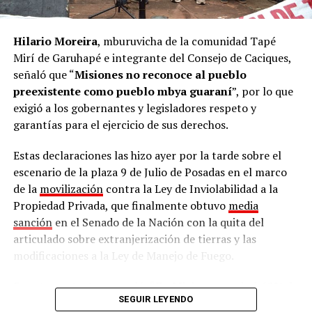
Hilario Moreira
, mburuvicha de la comunidad Tapé
Mirí de Garuhapé e integrante del Consejo de Caciques,
señaló que “
Misiones no reconoce al pueblo
preexistente como pueblo mbya guaraní
”, por lo que
exigió a los gobernantes y legisladores respeto y
garantías para el ejercicio de sus derechos.
Estas declaraciones las hizo ayer por la tarde sobre el
escenario de la plaza 9 de Julio de Posadas en el marco
de la
movilización
contra la Ley de Inviolabilidad a la
Propiedad Privada, que finalmente obtuvo
media
sanción
en el Senado de la Nación con la quita del
articulado sobre extranjerización de tierras y las
modificaciones a la Ley de Manejo de Fuego.
En este contexto, recordó: “
En Misiones casi el 60% de
SEGUIR LEYENDO
las comunidades no tiene título de propiedad
.