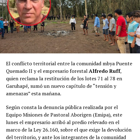
manifestó.
internacionales de jerarquía constitucional.
Mesa de trabajo
Corral fue recibido por el mandatario provincial en el
marco de un encuentro de trabajo centrado en el
fortalecimiento de la conectividad aérea de Misiones y
en los preparativos para el inicio de la nueva línea aérea
de la compañía que conectará Posadas y Buenos Aires.
El conflicto territorial entre la comunidad mbya Puente
Quemado II y el empresario forestal
Alfredo Ruff
,
Durante la reunión, las autoridades repasaron el
quien reclama la restitución de los lotes 71 al 78 en
cronograma previsto para el comienzo de la nueva
Garuhapé, sumó un nuevo capítulo de “tensión y
conexión, cuyo
vuelo inaugural tendrá lugar el
amenazas” esta mañana.
próximo 1 de noviembre
, además de intercambiar
perspectivas sobre el impacto que tendrá la
Según consta la denuncia pública realizada por el
incorporación de esta alternativa para el desarrollo del
Equipo Misiones de Pastoral Aborigen (Emipa), este
turismo, la actividad económica y la movilidad de los
lunes el empresario arribó al predio relevado en el
misioneros.
marco de la Ley 26.160, sobre el que exige la devolución
del territorio, y ante los integrantes de la comunidad
“Es muy importante para Misiones, porque somos una