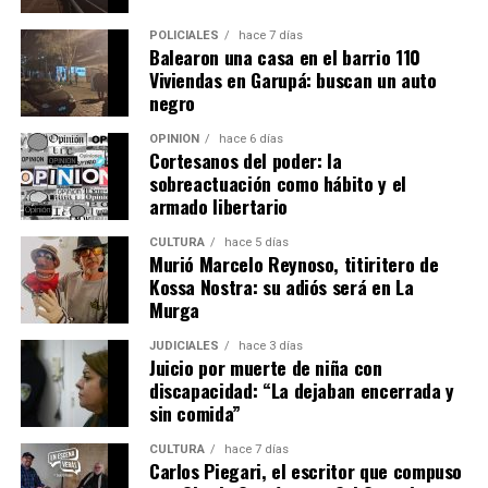
POLICIALES
hace 7 días
Balearon una casa en el barrio 110
Viviendas en Garupá: buscan un auto
negro
OPINIÓN
hace 6 días
Cortesanos del poder: la
sobreactuación como hábito y el
armado libertario
CULTURA
hace 5 días
Murió Marcelo Reynoso, titiritero de
Kossa Nostra: su adiós será en La
Una publicación compartida por EMiPA (@emipaok)
Murga
JUDICIALES
hace 3 días
Juicio por muerte de niña con
discapacidad: “La dejaban encerrada y
sin comida”
CULTURA
hace 7 días
Carlos Piegari, el escritor que compuso