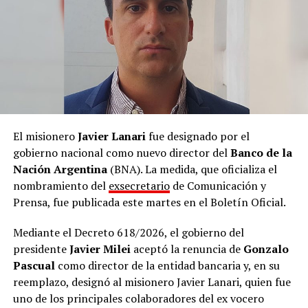
Los ataques a los que se refiere Milei se intensificaron a
través de las redes sociales y otros espacios en el marco
del último Mundial de fútbol disputado en los Estados
Unidos, México y Canadá.
El misionero
Javier Lanari
fue designado por el
gobierno nacional como nuevo director del
Banco de la
Nación Argentina
(BNA). La medida, que oficializa el
nombramiento del
exsecretario
de Comunicación y
Prensa, fue publicada este martes en el Boletín Oficial.
Mediante el Decreto 618/2026, el gobierno del
presidente
Javier Milei
aceptó la renuncia de
Gonzalo
Pascual
como director de la entidad bancaria y, en su
reemplazo, designó al misionero Javier Lanari, quien fue
uno de los principales colaboradores del ex vocero