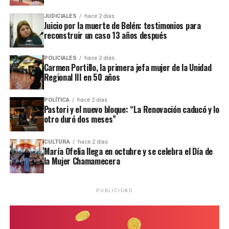
De acuerdo al
Indec
, esta medición tiene como objetivo
JUDICIALES
hace 2 días
que sea utilizado por el Poder Judicial como referencia
Juicio por la muerte de Belén: testimonios para
en los litigios por cuota alimentaria.
reconstruir un caso 13 años después
Para el cálculo del costo de los bienes y servicios para el
POLICIALES
hace 2 días
desarrollo de los bebés, chicos, chicas y adolescentes
se
Carmen Portillo, la primera jefa mujer de la Unidad
Regional III en 50 años
toma el valor mensual de la canasta básica total
(CBT) del Gran Buenos Aires (GBA) que difunde todos
POLÍTICA
hace 2 días
los meses el organismo y que se usa para la medición de
Pastori y el nuevo bloque: “La Renovación caducó y lo
la pobreza.
otro duró dos meses”
“Dentro de la CBT, se incluye tanto el costo de
CULTURA
hace 2 días
adquisición de los alimentos necesarios para cubrir los
María Ofelia llega en octubre y se celebra el Día de
la Mujer Chamamecera
requerimientos energéticos mínimos como el de los
bienes y servicios no alimentarios (vestimenta,
transporte, educación, salud, vivienda, etcétera)“,
PUBLICIDAD
explicó el ente estadístico. Esa cifra se pondera de
acuerdo a los diferentes grupos de edad, hasta los 12
años.