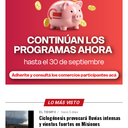
Para la estimación del costo del cuidado se considera, en
primer término, el tiempo teórico requerido de cuidado
para cada uno de los tramos de edad. La estimación
mensual es la siguiente: m
enores de un año: 147 horas.
De 1 a 3 años: 168 horas. De 4 a 5 años: 105 horas y de 6
a 12 años: 68 horas.
A su vez, las horas de cuidado se valorizan tomando la
remuneración de la categoría “Asistencia y cuidado de
personas” del Régimen Especial de Contrato de Trabajo
para el Personal de Casas Particulares.
LO MÁS VISTO
EL TIEMPO
hace 5 días
Ciclogénesis provocará lluvias intensas
y vientos fuertes en Misiones