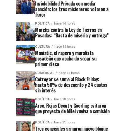
Inviolabilidad Privada con media
sanción: los tres misioneros votaron a
favor
POLÍTICA
hace 14 horas
Marcha contra la Ley de Tierras en
Posadas: “Basta de miseria y entrega”
CULTURA
hace 16 horas
Maniatic, el rapero y muralista
posadeño que acaba de sacar su
primer disco
COMERCIAL
hace 17 horas
Cetrogar se suma al Black Friday:
hasta 50% de descuento y 24 cuotas
sin interés
POLÍTICA
hace 18 horas
Arce, Rojas Decut y Goerling evitaron
que proyecto de Milei vuelva a comisión
POLÍTICA
hace 21 horas
Tres concejales armaron nuevo bloque