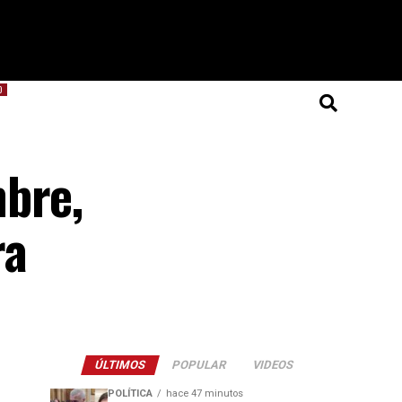
O
mbre,
ra
ÚLTIMOS
POPULAR
VIDEOS
POLÍTICA
hace 47 minutos