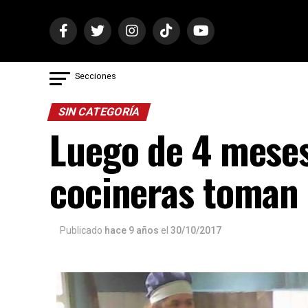
Secciones
SIN CATEGORÍA
Luego de 4 meses
cocineras toman 
Publicado
hace 9 años
el
30/10/2017