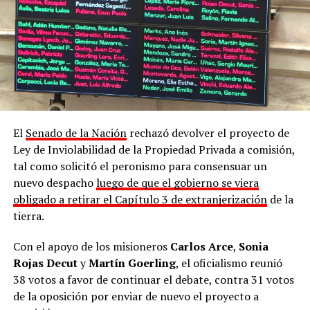
El
Senado de la Nación
rechazó devolver el proyecto de
Ley de Inviolabilidad de la Propiedad Privada a comisión,
tal como solicitó el peronismo para consensuar un
Marcha contra la Ley de Tierras en Posadas
nuevo despacho
luego de que el gobierno se viera
obligado a retirar el Capítulo 3 de extranjerización
de la
Durante la lectura de un documento colectivo, los
tierra.
presentes hicieron referencia a los datos del
Registro
Nacional de Tierras Rurales
, que da cuenta de qu
e el
Con el apoyo de los misioneros
Carlos Arce
,
Sonia
país reúne un total de 13 millones de hectáreas en
Rojas Decut
y
Martín Goerling
, el oficialismo reunió
manos extranjeras
, el equivalente a cuatro veces la
38 votos a favor de continuar el debate, contra 31 votos
superficie de Corrientes y Misiones, siendo esta última la
de la oposición por enviar de nuevo el proyecto a
que reúne la mayor proporción de tierras