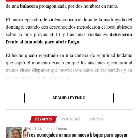
recibirán donaciones de alimentos no perecederos.
balacera
de una
protagonizada por dos hombres en moto.
Para comunicarse con el organizador de la iniciativa,
El nuevo episodio de violencia ocurrió durante la madrugada del
podrán enviar mensajes, audios o realizar llamadas al
domingo, cuando dos desconocidos merodearon el local ubicado
3764140551
o a través de Instagram
se detuvieron
sobre la ruta provincial 13 y tras unas vueltas
@agustin_pineiroo
.
frente al inmueble para abrir fuego.
El hecho quedó registrado en una cámara de seguridad lindante
que captó el momento exacto en que los atacantes ejecutaron al
cinco disparos
menos
que provocaron daños en las paredes y en
el ventanal frontal de la funeraria.
Después de la balacera, los implicados huyeron en dirección
hacia el acceso a El Soberbio y en el lugar intervino el personal
SEGUIR LEYENDO
de la comisaría Primera, quienes fueron requeridos a partir de un
llamado efectuado por el sereno del predio.
ÚLTIMOS
POPULAR
VIDEOS
Este ataque se suma a otros tantos episodios similares registrados
POLÍTICA
hace 2 horas
recientemente en contra de comercios o propiedades vinculadas a
Tres concejales armaron nuevo bloque para apoyar