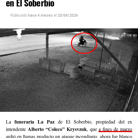
en El Soberbio
la confianza también es parte de ayudar. Queremos que
cada persona que colabore sienta que realmente está
Publicado
hace 4 meses
el
20/04/2026
siendo parte de algo genuino”.
Luego continuó: “
Nuestro deseo es poder llegar a
cada rincón de Posadas
, acompañar, contener y
brindar un poco de alivio a quienes están pasando
momentos difíciles. No podemos cambiar el mundo
entero, pero sí podemos cambiar el día de alguien”.
Se trata de una iniciativa hecha a pulmón, con esfuerzo
propio y con el acompañamiento de cada persona que
decide sumar su granito de arena, ya sea con
camperas,
buzos, sacos, frazadas, colchas, mantas, bufandas,
gorros, guantes y todo lo que pueda abrigar.
Cabe destacar que para mediados de mayo será la
funeraria La Paz
La
de El Soberbio, propiedad del ex
entrega de donaciones y tienen planificado realizar ollas
Alberto “Coleco” Krysvzuk
intendente
, que
a fines de marzo
populares de arroz con pollo, por lo que también
ardió en llamas producto un ataque incendiario
, ahora fue blanco