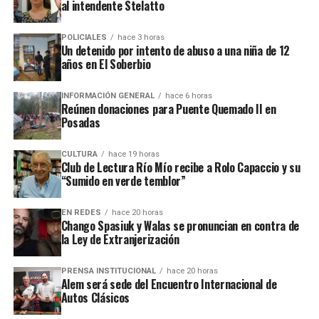
al intendente Stelatto
Coleco, ex intendente de El Soberbio que en 2013 fue destituido
fraude, malversación de fondos y
del cargo por acusaciones de
POLICIALES
hace 3 horas
asociación ilícita.
Un detenido por intento de abuso a una niña de 12
años en El Soberbio
En el listado de hechos recientes figuran un incendio de cabañas
Tío Coleco
en el complejo
a fines de la semana pasada y otro
INFORMACIÓN GENERAL
hace 6 horas
ataque similar a la funeraria ahora baleada en a fines de marzo.
Reúnen donaciones para Puente Quemado II en
Posadas
Todos los episodios son investigados por el personal de la
comisaría local, aunque hasta el momento no se conocieron
CULTURA
hace 19 horas
Club de Lectura Río Mío recibe a Rolo Capaccio y su
mayores novedades
.
“Sumido en verde temblor”
EN REDES
hace 20 horas
Chango Spasiuk y Walas se pronuncian en contra de
la Ley de Extranjerización
PRENSA INSTITUCIONAL
hace 20 horas
Alem será sede del Encuentro Internacional de
Autos Clásicos