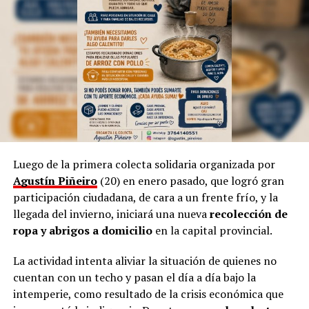
según indicó.
Sin embargo, aclara que, a pesar de la tecnología
dominante, incluso en la cultura, siempre “habrá una
necesidad de volver a simple”.
Por otra parte, Marinoni admite que el arte suele ser
provocador, así como las manifestaciones populares de
las niñas representando a las
Vírgenes
, como también
los tamborileros afroamericanos que se mezclan con las
Luego de la primera colecta solidaria organizada por
costumbres tradicionales correntinas durante enero. “A
Agustín Piñeiro
(20) en enero pasado, que logró gran
veces no entendemos la cultura del Litoral”, define.
participación ciudadana, de cara a un frente frío, y la
llegada del invierno, iniciará una nueva
recolección de
En esa línea, en 2014, Marinoni incluyó al
Curupí
, el
ropa y abrigos a domicilio
en la capital provincial.
personaje de la mitología guaraní que tiene un pene
largo y envuelto en su cuerpo, un hecho que significó
La actividad intenta aliviar la situación de quienes no
una gran polémica en el anfiteatro Mario del Tránsito
cuentan con un techo y pasan el día a día bajo la
Cocomarola, de Corrientes, donde se hacía e festival
intemperie, como resultado de la crisis económica que
chamamecero.