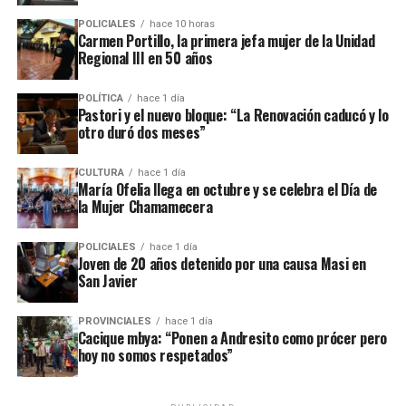
Tío Coleco
en el complejo
a fines de la semana pasada y otro
POLICIALES
hace 10 horas
ataque similar a la funeraria ahora baleada en a fines de marzo.
Carmen Portillo, la primera jefa mujer de la Unidad
Regional III en 50 años
Todos los episodios son investigados por el personal de la
comisaría local, aunque hasta el momento no se conocieron
POLÍTICA
hace 1 día
Pastori y el nuevo bloque: “La Renovación caducó y lo
mayores novedades
.
otro duró dos meses”
CULTURA
hace 1 día
María Ofelia llega en octubre y se celebra el Día de
la Mujer Chamamecera
POLICIALES
hace 1 día
Joven de 20 años detenido por una causa Masi en
San Javier
PROVINCIALES
hace 1 día
Cacique mbya: “Ponen a Andresito como prócer pero
hoy no somos respetados”