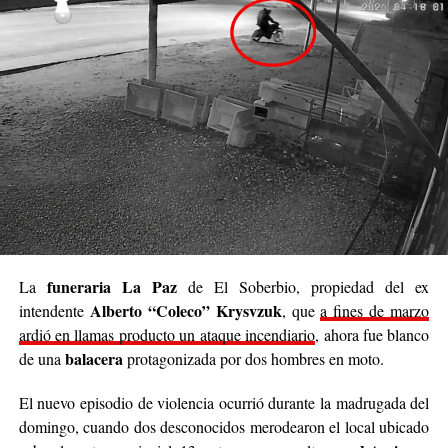
cada rincón de Posadas
, acompañar, contener y
brindar un poco de alivio a quienes están pasando
momentos difíciles. No podemos cambiar el mundo
entero, pero sí podemos cambiar el día de alguien”.
Se trata de una iniciativa hecha a pulmón, con esfuerzo
propio y con el acompañamiento de cada persona que
decide sumar su granito de arena, ya sea con
camperas,
buzos, sacos, frazadas, colchas, mantas, bufandas,
gorros, guantes y todo lo que pueda abrigar.
Cabe destacar que para mediados de mayo será la
funeraria La Paz
La
de El Soberbio, propiedad del ex
entrega de donaciones y tienen planificado realizar ollas
Alberto “Coleco” Krysvzuk
intendente
, que
a fines de marzo
populares de arroz con pollo, por lo que también
ardió en llamas producto un ataque incendiario
, ahora fue blanco
recibirán donaciones de alimentos no perecederos.
balacera
de una
protagonizada por dos hombres en moto.
Para comunicarse con el organizador de la iniciativa,
El nuevo episodio de violencia ocurrió durante la madrugada del
podrán enviar mensajes, audios o realizar llamadas al
domingo, cuando dos desconocidos merodearon el local ubicado
3764140551
o a través de Instagram