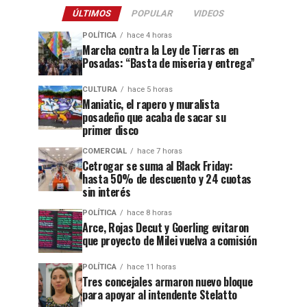
ÚLTIMOS
POPULAR
VIDEOS
POLÍTICA
hace 4 horas
Marcha contra la Ley de Tierras en
Posadas: “Basta de miseria y entrega”
CULTURA
hace 5 horas
Maniatic, el rapero y muralista
posadeño que acaba de sacar su
primer disco
COMERCIAL
hace 7 horas
Cetrogar se suma al Black Friday:
hasta 50% de descuento y 24 cuotas
sin interés
POLÍTICA
hace 8 horas
Arce, Rojas Decut y Goerling evitaron
que proyecto de Milei vuelva a comisión
POLÍTICA
hace 11 horas
Tres concejales armaron nuevo bloque
para apoyar al intendente Stelatto