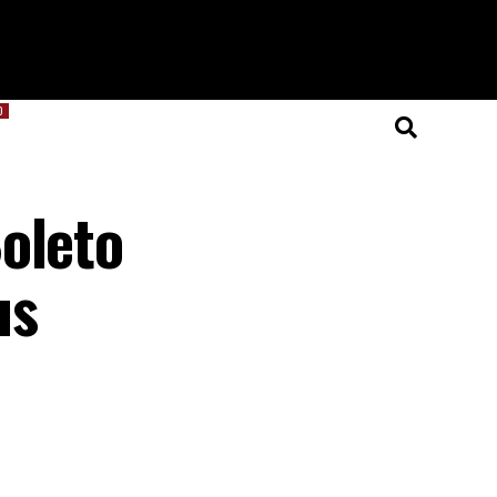
O
oleto
us