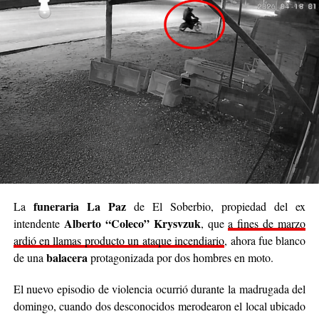
Luego continuó: “
Nuestro deseo es poder llegar a
cada rincón de Posadas
, acompañar, contener y
brindar un poco de alivio a quienes están pasando
momentos difíciles. No podemos cambiar el mundo
entero, pero sí podemos cambiar el día de alguien”.
Se trata de una iniciativa hecha a pulmón, con esfuerzo
propio y con el acompañamiento de cada persona que
decide sumar su granito de arena, ya sea con
camperas,
buzos, sacos, frazadas, colchas, mantas, bufandas,
gorros, guantes y todo lo que pueda abrigar.
Cabe destacar que para mediados de mayo será la
funeraria La Paz
La
de El Soberbio, propiedad del ex
entrega de donaciones y tienen planificado realizar ollas
Alberto “Coleco” Krysvzuk
intendente
, que
a fines de marzo
populares de arroz con pollo, por lo que también
ardió en llamas producto un ataque incendiario
, ahora fue blanco
recibirán donaciones de alimentos no perecederos.
balacera
de una
protagonizada por dos hombres en moto.
Para comunicarse con el organizador de la iniciativa,
El nuevo episodio de violencia ocurrió durante la madrugada del
podrán enviar mensajes, audios o realizar llamadas al
domingo, cuando dos desconocidos merodearon el local ubicado
3764140551
o a través de Instagram