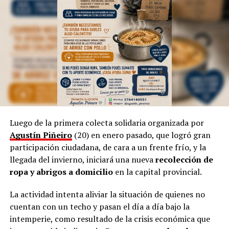
Inteligencia Artificial para las estructuras técnicas,
según indicó.
Sin embargo, aclara que, a pesar de la tecnología
dominante, incluso en la cultura, siempre “habrá una
necesidad de volver a simple”.
Por otra parte, Marinoni admite que el arte suele ser
provocador, así como las manifestaciones populares de
las niñas representando a las
Vírgenes
, como también
los tamborileros afroamericanos que se mezclan con las
Luego de la primera colecta solidaria organizada por
costumbres tradicionales correntinas durante enero. “A
Agustín Piñeiro
(20) en enero pasado, que logró gran
veces no entendemos la cultura del Litoral”, define.
participación ciudadana, de cara a un frente frío, y la
llegada del invierno, iniciará una nueva
recolección de
En esa línea, en 2014, Marinoni incluyó al
Curupí
, el
ropa y abrigos a domicilio
en la capital provincial.
personaje de la mitología guaraní que tiene un pene
largo y envuelto en su cuerpo, un hecho que significó
La actividad intenta aliviar la situación de quienes no
una gran polémica en el anfiteatro Mario del Tránsito
cuentan con un techo y pasan el día a día bajo la
Cocomarola, de Corrientes, donde se hacía e festival
intemperie, como resultado de la crisis económica que
chamamecero.