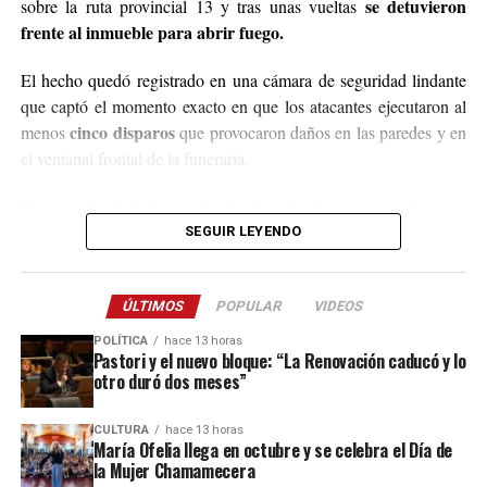
se detuvieron
sobre la ruta provincial 13 y tras unas vueltas
@agustin_pineiroo
.
frente al inmueble para abrir fuego.
El hecho quedó registrado en una cámara de seguridad lindante
que captó el momento exacto en que los atacantes ejecutaron al
cinco disparos
menos
que provocaron daños en las paredes y en
el ventanal frontal de la funeraria.
Después de la balacera, los implicados huyeron en dirección
hacia el acceso a El Soberbio y en el lugar intervino el personal
SEGUIR LEYENDO
de la comisaría Primera, quienes fueron requeridos a partir de un
llamado efectuado por el sereno del predio.
ÚLTIMOS
POPULAR
VIDEOS
Este ataque se suma a otros tantos episodios similares registrados
POLÍTICA
hace 13 horas
recientemente en contra de comercios o propiedades vinculadas a
Pastori y el nuevo bloque: “La Renovación caducó y lo
otro duró dos meses”
Coleco, ex intendente de El Soberbio que en 2013 fue destituido
fraude, malversación de fondos y
del cargo por acusaciones de
CULTURA
hace 13 horas
asociación ilícita.
María Ofelia llega en octubre y se celebra el Día de
la Mujer Chamamecera
En el listado de hechos recientes figuran un incendio de cabañas