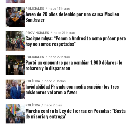
Tío Coleco
en el complejo
a fines de la semana pasada y otro
POLICIALES
hace 15 horas
ataque similar a la funeraria ahora baleada en a fines de marzo.
Joven de 20 años detenido por una causa Masi en
San Javier
Todos los episodios son investigados por el personal de la
comisaría local, aunque hasta el momento no se conocieron
PROVINCIALES
hace 21 horas
Cacique mbya: “Ponen a Andresito como prócer pero
mayores novedades
.
hoy no somos respetados”
POLICIALES
hace 22 horas
Pactó un encuentro para cambiar 1.900 dólares: le
robaron y le dispararon
POLÍTICA
hace 23 horas
Inviolabilidad Privada con media sanción: los tres
misioneros votaron a favor
POLÍTICA
hace 2 días
Marcha contra la Ley de Tierras en Posadas: “Basta
de miseria y entrega”