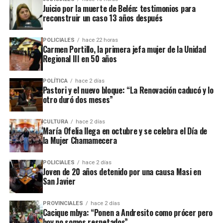
asociación ilícita.
Juicio por la muerte de Belén: testimonios para
reconstruir un caso 13 años después
En el listado de hechos recientes figuran un incendio de cabañas
Tío Coleco
en el complejo
a fines de la semana pasada y otro
POLICIALES
hace 22 horas
ataque similar a la funeraria ahora baleada en a fines de marzo.
Carmen Portillo, la primera jefa mujer de la Unidad
Regional III en 50 años
Todos los episodios son investigados por el personal de la
comisaría local, aunque hasta el momento no se conocieron
POLÍTICA
hace 2 días
Pastori y el nuevo bloque: “La Renovación caducó y lo
mayores novedades
.
otro duró dos meses”
CULTURA
hace 2 días
María Ofelia llega en octubre y se celebra el Día de
la Mujer Chamamecera
POLICIALES
hace 2 días
Joven de 20 años detenido por una causa Masi en
San Javier
PROVINCIALES
hace 2 días
Cacique mbya: “Ponen a Andresito como prócer pero
hoy no somos respetados”