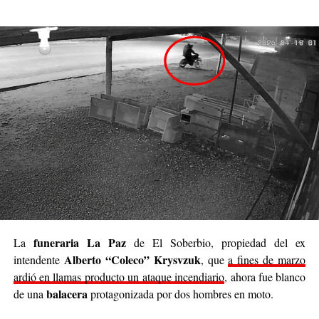
siendo parte de algo genuino”.
Luego continuó: “
Nuestro deseo es poder llegar a
cada rincón de Posadas
, acompañar, contener y
brindar un poco de alivio a quienes están pasando
momentos difíciles. No podemos cambiar el mundo
entero, pero sí podemos cambiar el día de alguien”.
Se trata de una iniciativa hecha a pulmón, con esfuerzo
propio y con el acompañamiento de cada persona que
decide sumar su granito de arena, ya sea con
camperas,
buzos, sacos, frazadas, colchas, mantas, bufandas,
gorros, guantes y todo lo que pueda abrigar.
Cabe destacar que para mediados de mayo será la
funeraria La Paz
La
de El Soberbio, propiedad del ex
entrega de donaciones y tienen planificado realizar ollas
Alberto “Coleco” Krysvzuk
intendente
, que
a fines de marzo
populares de arroz con pollo, por lo que también
ardió en llamas producto un ataque incendiario
, ahora fue blanco
recibirán donaciones de alimentos no perecederos.
balacera
de una
protagonizada por dos hombres en moto.
Para comunicarse con el organizador de la iniciativa,