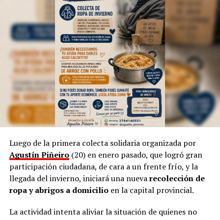
suelen desplegarse además en el
Ballet Folklórico del
Parque del Conocimiento
, adonde ya está usando la
Inteligencia Artificial para las estructuras técnicas,
según indicó.
Sin embargo, aclara que, a pesar de la tecnología
dominante, incluso en la cultura, siempre “habrá una
necesidad de volver a simple”.
Por otra parte, Marinoni admite que el arte suele ser
provocador, así como las manifestaciones populares de
las niñas representando a las
Vírgenes
, como también
los tamborileros afroamericanos que se mezclan con las
Luego de la primera colecta solidaria organizada por
costumbres tradicionales correntinas durante enero. “A
Agustín Piñeiro
(20) en enero pasado, que logró gran
veces no entendemos la cultura del Litoral”, define.
participación ciudadana, de cara a un frente frío, y la
llegada del invierno, iniciará una nueva
recolección de
En esa línea, en 2014, Marinoni incluyó al
Curupí
, el
ropa y abrigos a domicilio
en la capital provincial.
personaje de la mitología guaraní que tiene un pene
largo y envuelto en su cuerpo, un hecho que significó
La actividad intenta aliviar la situación de quienes no