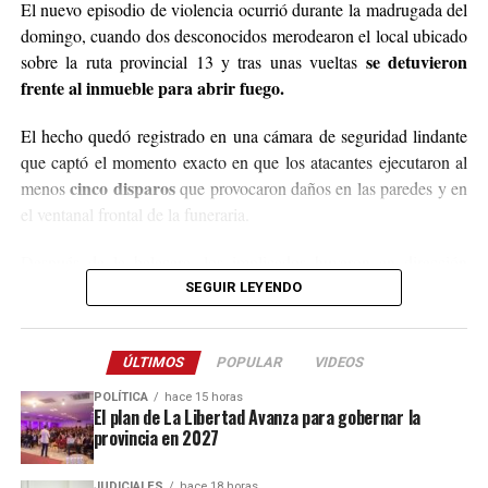
El nuevo episodio de violencia ocurrió durante la madrugada del
podrán enviar mensajes, audios o realizar llamadas al
domingo, cuando dos desconocidos merodearon el local ubicado
3764140551
o a través de Instagram
se detuvieron
sobre la ruta provincial 13 y tras unas vueltas
@agustin_pineiroo
.
frente al inmueble para abrir fuego.
El hecho quedó registrado en una cámara de seguridad lindante
que captó el momento exacto en que los atacantes ejecutaron al
cinco disparos
menos
que provocaron daños en las paredes y en
el ventanal frontal de la funeraria.
Después de la balacera, los implicados huyeron en dirección
hacia el acceso a El Soberbio y en el lugar intervino el personal
SEGUIR LEYENDO
de la comisaría Primera, quienes fueron requeridos a partir de un
llamado efectuado por el sereno del predio.
ÚLTIMOS
POPULAR
VIDEOS
Este ataque se suma a otros tantos episodios similares registrados
POLÍTICA
hace 15 horas
recientemente en contra de comercios o propiedades vinculadas a
El plan de La Libertad Avanza para gobernar la
provincia en 2027
Coleco, ex intendente de El Soberbio que en 2013 fue destituido
fraude, malversación de fondos y
del cargo por acusaciones de
JUDICIALES
hace 18 horas