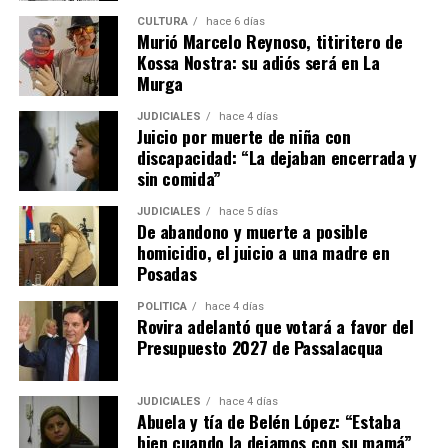
CULTURA
hace 6 días
Murió Marcelo Reynoso, titiritero de
Kossa Nostra: su adiós será en La
Murga
JUDICIALES
hace 4 días
Juicio por muerte de niña con
discapacidad: “La dejaban encerrada y
Una publicación compartida por EMiPA (@emipaok)
sin comida”
JUDICIALES
hace 5 días
De abandono y muerte a posible
homicidio, el juicio a una madre en
Posadas
POLÍTICA
hace 4 días
Rovira adelantó que votará a favor del
Presupuesto 2027 de Passalacqua
JUDICIALES
hace 4 días
Abuela y tía de Belén López: “Estaba
bien cuando la dejamos con su mamá”