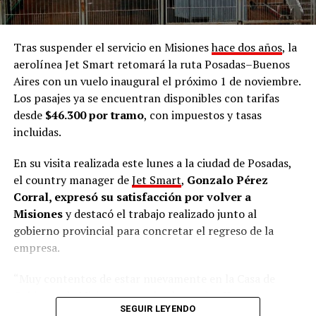
defender nuestro territorio cueste lo que cueste.
Queremos que el Estado acompañe y que no haya
más desalojos en ninguna comunidad
, exigimos
Tras suspender el servicio en Misiones
hace dos años
, la
respeto por nuestro pueblo y soberanía”, enfatizó.
aerolínea Jet Smart retomará la ruta Posadas–Buenos
Aires con un vuelo inaugural el próximo 1 de noviembre.
Puente Quemado II
Los pasajes ya se encuentran disponibles con tarifas
desde
$46.300 por tramo
, con impuestos y tasas
Seguidamente,
refirió al
desalojo
que sufrió la
incluidas.
comunidad mbya Puente Quemado II el 28 de julio
pasado, medida judicial ordenada por el juez
Roberto
En su visita realizada este lunes a la ciudad de Posadas,
Sena
y que -a 48 horas de su aplicación- fue suspendido
el country manager de
Jet Smart
,
Gonzalo Pérez
por la Fiscalía de Instrucción de Puerto Rico,
Corral, expresó su satisfacción por volver a
encabezada por
Héctor Simón
.
Misiones
y destacó el trabajo realizado junto al
gobierno provincial para concretar el regreso de la
“Esta unidad es indispensablemente importantísima y
empresa.
me siento orgulloso de ser parte. Somos nosotros los
responsables y tenemos la obligación como pueblo,
“Muy contentos de estar nuevamente en la Casa de
persona y ciudadano de defender nuestro territorio y
Gobierno de Misiones con el gobernador
Hugo
nuestra tierra que tanto queremos. Nuestros ancestros
SEGUIR LEYENDO
Passalacqua
y el ministro de Turismo
José María