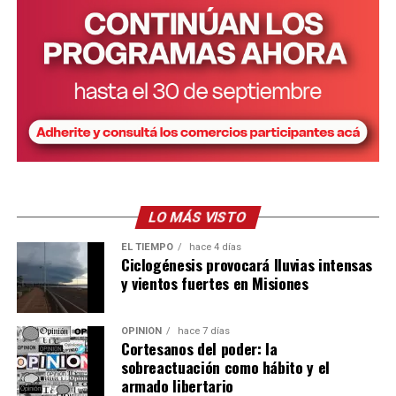
Corral junto a Passalacqua y Arrúa
LO MÁS VISTO
EL TIEMPO
hace 4 días
Ciclogénesis provocará lluvias intensas
Ver esta publicación en Instagram
y vientos fuertes en Misiones
OPINIÓN
hace 7 días
Cortesanos del poder: la
sobreactuación como hábito y el
armado libertario