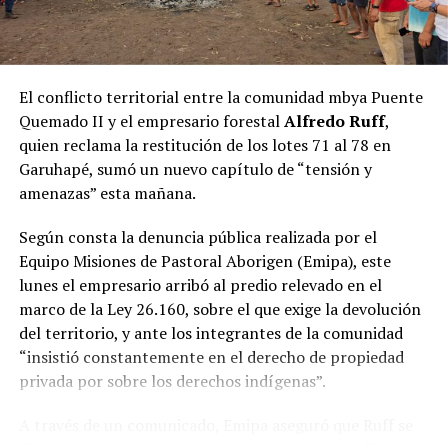
marco de un encuentro de trabajo centrado en el
fortalecimiento de la conectividad aérea de Misiones y
en los preparativos para el inicio de la nueva línea aérea
de la compañía que conectará Posadas y Buenos Aires.
El conflicto territorial entre la comunidad mbya Puente
Quemado II y el empresario forestal
Alfredo Ruff
,
Durante la reunión, las autoridades repasaron el
quien reclama la restitución de los lotes 71 al 78 en
cronograma previsto para el comienzo de la nueva
Garuhapé, sumó un nuevo capítulo de “tensión y
conexión, cuyo
vuelo inaugural tendrá lugar el
amenazas” esta mañana.
próximo 1 de noviembre
, además de intercambiar
perspectivas sobre el impacto que tendrá la
Según consta la denuncia pública realizada por el
incorporación de esta alternativa para el desarrollo del
Equipo Misiones de Pastoral Aborigen (Emipa), este
turismo, la actividad económica y la movilidad de los
lunes el empresario arribó al predio relevado en el
misioneros.
marco de la Ley 26.160, sobre el que exige la devolución
del territorio, y ante los integrantes de la comunidad
“Es muy importante para Misiones, porque somos una
“insistió constantemente en el derecho de propiedad
provincia turística y porque somos más de un millón y
privada por sobre los derechos indígenas”.
medio de misioneros. Además, Buenos Aires nos queda
lejos, por lo que ampliar la cantidad de vuelos agiliza la
A través de un comunicado, Emipa aseguró que Ruff se
economía en todos los sentidos. También favorece el