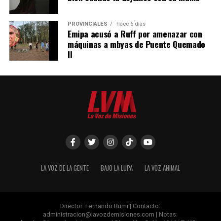
PROVINCIALES
hace 6 días
Emipa acusó a Ruff por amenazar con
máquinas a mbyas de Puente Quemado
II
LA VOZ DE LA GENTE
BAJO LA LUPA
LA VOZ ANIMAL
Director: Fernando Rumi | Contacto:
administracion@lavozdemisiones.com
| Notas: