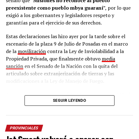
señaló que “
Misiones no reconoce al pueblo
preexistente como pueblo mbya guaraní
”, por lo que
exigió a los gobernantes y legisladores respeto y
garantías para el ejercicio de sus derechos.
Estas declaraciones las hizo ayer por la tarde sobre el
escenario de la plaza 9 de Julio de Posadas en el marco
de la
movilización
contra la Ley de Inviolabilidad a la
Propiedad Privada, que finalmente obtuvo
media
sanción
en el Senado de la Nación con la quita del
articulado sobre extranjerización de tierras y las
modificaciones a la Ley de Manejo de Fuego.
En este contexto, recordó: “
En Misiones casi el 60% de
SEGUIR LEYENDO
las comunidades no tiene título de propiedad
.
Pedimos que se regularice la situación indígena porque
somos los que más sufrimos desde el siglo pasado. Nos
ponen a Andresito como prócer, pero en la actualidad
PROVINCIALES
tampoco hay garantías de derechos, no somos