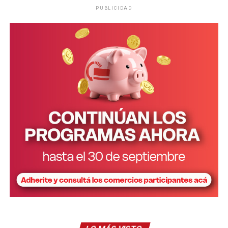
PUBLICIDAD
Una publicación compartida de Rebelión o Extinción Misiones (@xr.misiones)
Esta comunidad se encuentra ubicada a 22 kilómetros de
la ruta nacional 12, por lo que la única forma de acceder
es a pie o a través de vehículos contratados de manera
particular.
En los últimos años, Puente Quemado II fue blanco de
denuncias por parte del empresario forestal Ruff, quien
reclama la restitución de los lotes 71 al 78, territorio
que fue relevado en el marco de la Ley 26.160.
El martes 28 de julio, siete familias fueron desalojadas
del predio mediante una medida judicial ordenada el