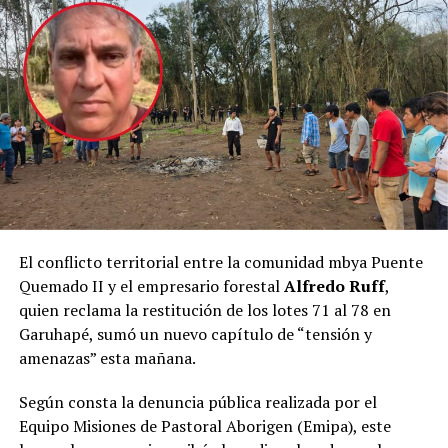
como del ministro por su trabajo incesante para que
Posadas sea nuevamente un destino de Jet Smart”,
manifestó.
Mesa de trabajo
Corral fue recibido por el mandatario provincial en el
marco de un encuentro de trabajo centrado en el
fortalecimiento de la conectividad aérea de Misiones y
en los preparativos para el inicio de la nueva línea aérea
de la compañía que conectará Posadas y Buenos Aires.
El conflicto territorial entre la comunidad mbya Puente
Quemado II y el empresario forestal
Alfredo Ruff
,
Durante la reunión, las autoridades repasaron el
quien reclama la restitución de los lotes 71 al 78 en
cronograma previsto para el comienzo de la nueva
Garuhapé, sumó un nuevo capítulo de “tensión y
conexión, cuyo
vuelo inaugural tendrá lugar el
amenazas” esta mañana.
próximo 1 de noviembre
, además de intercambiar
perspectivas sobre el impacto que tendrá la
Según consta la denuncia pública realizada por el
incorporación de esta alternativa para el desarrollo del
Equipo Misiones de Pastoral Aborigen (Emipa), este
turismo, la actividad económica y la movilidad de los