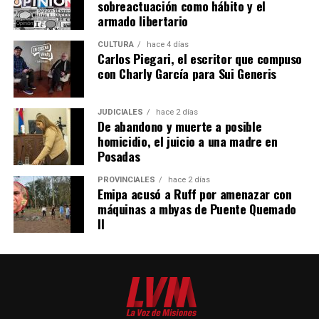
sobreactuación como hábito y el
comunidades se encuentran: la Constitución Nacional,
armado libertario
artículo 75, inciso 17; Convenio 169 de la OIT; Ley
CULTURA
hace 4 días
24.071, instrumento que obliga al Estado a garantizar la
Carlos Piegari, el escritor que compuso
consulta previa, libre e informada ante medidas que los
con Charly García para Sui Generis
afecten-; Declaración ONU (2007), así como convenios y
tratados internacionales de jerarquía constitucional.
JUDICIALES
hace 2 días
De abandono y muerte a posible
homicidio, el juicio a una madre en
Posadas
PROVINCIALES
hace 2 días
Emipa acusó a Ruff por amenazar con
máquinas a mbyas de Puente Quemado
II