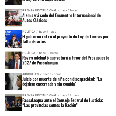
Ver esta publicación en Instagram
PRENSA INSTITUCIONAL
hace 7 horas
Alem será sede del Encuentro Internacional de
Autos Clásicos
POLÍTICA
hace 9 horas
El gobierno retiró el proyecto de Ley de Tierras por
falta de votos
POLÍTICA
hace 11 horas
Rovira adelantó que votará a favor del Presupuesto
2027 de Passalacqua
Ver esta publicación en Instagram
JUDICIALES
hace 12 horas
Juicio por muerte de niña con discapacidad: “La
Una publicación compartida por EMiPA (@emipaok)
dejaban encerrada y sin comida”
PRENSA INSTITUCIONAL
hace 12 horas
Passalacqua ante el Consejo Federal de Justicia:
“Las provincias somos la Nación”