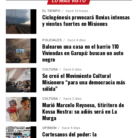
pasado 17 de julio por el juez de Instrucción Dos de
LO MÁS VISTO
Jardín América, a cargo del juez
Roberto Sena
, y
EL TIEMPO
hace 16 horas
suspendida tras la apelación presentada por abogados
Ciclogénesis provocará lluvias intensas
del Equipo Misiones de Pastoral Aborigen (Emipa).
y vientos fuertes en Misiones
La ilegalidad del procedimiento fue advertida por el
POLICIALES
hace 4 días
Ministerio Público Fiscal, por lo que, tras 48 horas de la
Balearon una casa en el barrio 110
ejecución, la Fiscalía de Instrucción Uno de Puerto Rico,
Viviendas en Garupá: buscan un auto
a cargo de
Héctor Simón,
dictaminó dejar sin efecto el
negro
desalojo
.
CULTURA
hace 6 días
Se creó el Movimiento Cultural
Finalmente, este domingo los miembros de la
Misionero “para una democracia más
comunidad
regresaron al predio
y allí se encontraron
sólida”
con personal policial. Además, según material
CULTURA
hace 2 días
fotográfico difundido por el grupo de activistas
Rebelión
Murió Marcelo Reynoso, titiritero de
o Extinción Misiones
, el propio empresario habría
Kossa Nostra: su adiós será en La
arribado al lugar cubriendo su rostro con un
Murga
pasamontaña.
OPINIÓN
hace 4 días
Cortesanos del poder: la
Entre las normativas vigentes que amparan a las