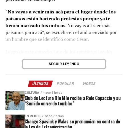
propietaria del inmueble, del Consejo de Caciques,
“
No vayas a venir más acá para el lugar donde los
caciques de otras comunidades mbya guaraní y un
paisanos están haciendo protestas porque ya te
intérprete.
tienen marcado los milicos
. No vayas a traer más
paisanos para acá”, se escucha en el audio enviado por
un hombre que se identificó como César.
Luego de este episodio, uno de los remiseros locales
Corral junto a Passalacqua y Arrúa
aseguró que no ofrecerá el traslado a los miembros de la
SEGUIR LEYENDO
comunidad por temor a represalias. “Yo no voy a llevar
más gente porque no quiero problemas con los colonos
y menos con la autoridad”, manifestó un chofer de la
ÚLTIMOS
POPULAR
VIDEOS
zona consultado por
La Voz de Misiones
.
CULTURA
hace 6 horas
Club de Lectura Río Mío recibe a Rolo Capaccio y su
“Sumido en verde temblor”
EN REDES
hace 7 horas
Chango Spasiuk y Walas se pronuncian en contra de
la Ley de Extranjerización