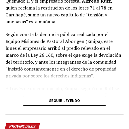
Quemado II y el empresario forestal
Alfredo Ruff
,
Durante la reunión, las autoridades repasaron el
quien reclama la restitución de los lotes 71 al 78 en
cronograma previsto para el comienzo de la nueva
Garuhapé, sumó un nuevo capítulo de “tensión y
conexión, cuyo
vuelo inaugural tendrá lugar el
amenazas” esta mañana.
próximo 1 de noviembre
, además de intercambiar
perspectivas sobre el impacto que tendrá la
Según consta la denuncia pública realizada por el
incorporación de esta alternativa para el desarrollo del
Equipo Misiones de Pastoral Aborigen (Emipa), este
turismo, la actividad económica y la movilidad de los
lunes el empresario arribó al predio relevado en el
misioneros.
marco de la Ley 26.160, sobre el que exige la devolución
del territorio, y ante los integrantes de la comunidad
“Es muy importante para Misiones, porque somos una
“insistió constantemente en el derecho de propiedad
provincia turística y porque somos más de un millón y
privada por sobre los derechos indígenas”.
medio de misioneros. Además, Buenos Aires nos queda
lejos, por lo que ampliar la cantidad de vuelos agiliza la
A través de un comunicado, Emipa aseguró que Ruff se
economía en todos los sentidos. También favorece el
dirigió a los miembros de la comunidad y lanzó: “Ustedes
flujo de empresas y de inversiones. Por eso, contar con
SEGUIR LEYENDO
son paraguayos” y “usurpadores”.
una mayor conectividad aérea es algo muy positivo para
toda la provincia”, remarcó Passalacqua durante la
En un video que fue adjunto al escrito difundido en sus
reunión.
redes sociales, también se escucha la frase: “
Vamos a
PROVINCIALES
seguir trabajando y si hay que empujar con