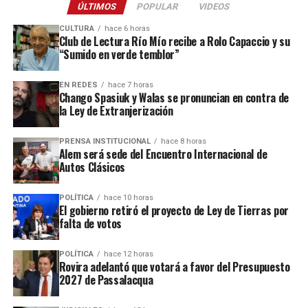
ÚLTIMOS
POPULAR
VIDEOS
zona consultado por
La Voz de Misiones
.
CULTURA
hace 6 horas
Club de Lectura Río Mío recibe a Rolo Capaccio y su
“Sumido en verde temblor”
EN REDES
hace 7 horas
Chango Spasiuk y Walas se pronuncian en contra de
la Ley de Extranjerización
Ver esta publicación en Instagram
PRENSA INSTITUCIONAL
hace 8 horas
Alem será sede del Encuentro Internacional de
Autos Clásicos
POLÍTICA
hace 10 horas
El gobierno retiró el proyecto de Ley de Tierras por
falta de votos
POLÍTICA
hace 12 horas
Rovira adelantó que votará a favor del Presupuesto
2027 de Passalacqua
Ver esta publicación en Instagram