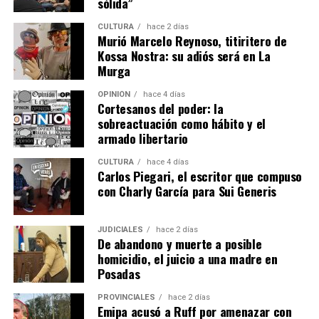
sólida”
con personal policial. Además, según material
CULTURA
hace 2 días
fotográfico difundido por el grupo de activistas
Rebelión
Murió Marcelo Reynoso, titiritero de
o Extinción Misiones
, el propio empresario habría
Kossa Nostra: su adiós será en La
arribado al lugar cubriendo su rostro con un
Murga
pasamontaña.
OPINIÓN
hace 4 días
Cortesanos del poder: la
Entre las normativas vigentes que amparan a las
sobreactuación como hábito y el
comunidades se encuentran: la Constitución Nacional,
armado libertario
artículo 75, inciso 17; Convenio 169 de la OIT; Ley
CULTURA
hace 4 días
24.071, instrumento que obliga al Estado a garantizar la
Carlos Piegari, el escritor que compuso
consulta previa, libre e informada ante medidas que los
con Charly García para Sui Generis
afecten-; Declaración ONU (2007), así como convenios y
tratados internacionales de jerarquía constitucional.
JUDICIALES
hace 2 días
De abandono y muerte a posible
homicidio, el juicio a una madre en
Posadas
PROVINCIALES
hace 2 días
Emipa acusó a Ruff por amenazar con