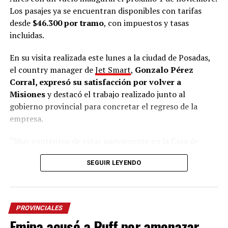
Los pasajes ya se encuentran disponibles con tarifas
desde
$46.300 por tramo
, con impuestos y tasas
incluidas.
En su visita realizada este lunes a la ciudad de Posadas,
el country manager de
Jet Smart
,
Gonzalo Pérez
Corral, expresó su satisfacción por volver a
Misiones
y destacó el trabajo realizado junto al
gobierno provincial para concretar el regreso de la
empresa.
“Muy contentos de estar nuevamente en la Casa de
Gobierno de Misiones con el gobernador
Hugo
SEGUIR LEYENDO
Passalacqua
y el ministro de Turismo
José María
Arrúa
. Venimos a contarles sobre la
apertura de la
venta de los vuelos que van a conectar Buenos Aires
con Posadas a partir del 1 de noviembre
”, señaló.
PROVINCIALES
Emipa acusó a Ruff por amenazar
El directivo explicó que los pasajes ya se encuentran