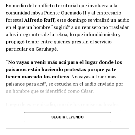
trabajo mancomunado entre el sector público y el
En medio del conflicto territorial que involucra a la
agosto, para abordar la situación derivada del desalojo
privado fue clave para restablecer este vuelo”, aseguró.
comunidad mbya Puente Quemado II y al empresario
de familias el pasado 28 de julio.
forestal
Alfredo Ruff
, este domingo se viralizó un audio
A dicha mesa de trabajo serán convocados
en el que un hombre “sugirió” a un remisero no trasladar
representantes de la Policía de Misiones, del ministerio
a los integrantes de la tekoa, lo que infundió miedo y
de Gobierno, del Poder Judicial, del Ministerio Público
propagó temor entre quienes prestan el servicio
Fiscal, de la Municipalidad de Garuhapé, de la parte
particular en Garuhapé.
propietaria del inmueble, del Consejo de Caciques,
“
No vayas a venir más acá para el lugar donde los
caciques de otras comunidades mbya guaraní y un
paisanos están haciendo protestas porque ya te
intérprete.
tienen marcado los milicos
. No vayas a traer más
paisanos para acá”, se escucha en el audio enviado por
un hombre que se identificó como César.
Luego de este episodio, uno de los remiseros locales
Corral junto a Passalacqua y Arrúa
aseguró que no ofrecerá el traslado a los miembros de la
SEGUIR LEYENDO
comunidad por temor a represalias. “Yo no voy a llevar
más gente porque no quiero problemas con los colonos
y menos con la autoridad”, manifestó un chofer de la