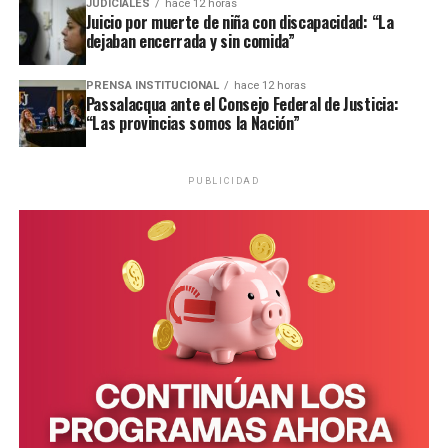
JUDICIALES
hace 12 horas
Juicio por muerte de niña con discapacidad: “La
Una publicación compartida por EMiPA (@emipaok)
dejaban encerrada y sin comida”
PRENSA INSTITUCIONAL
hace 12 horas
Passalacqua ante el Consejo Federal de Justicia:
“Las provincias somos la Nación”
PUBLICIDAD
Una publicación compartida de Rebelión o Extinción Misiones (@xr.misiones)
Esta comunidad se encuentra ubicada a 22 kilómetros de
la ruta nacional 12, por lo que la única forma de acceder
es a pie o a través de vehículos contratados de manera
particular.