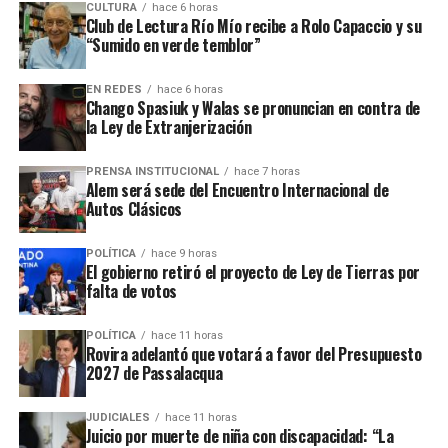
CULTURA
hace 6 horas
Club de Lectura Río Mío recibe a Rolo Capaccio y su
“Sumido en verde temblor”
EN REDES
hace 6 horas
Chango Spasiuk y Walas se pronuncian en contra de
la Ley de Extranjerización
Ver esta publicación en Instagram
PRENSA INSTITUCIONAL
hace 7 horas
Alem será sede del Encuentro Internacional de
Autos Clásicos
POLÍTICA
hace 9 horas
El gobierno retiró el proyecto de Ley de Tierras por
falta de votos
POLÍTICA
hace 11 horas
Rovira adelantó que votará a favor del Presupuesto
2027 de Passalacqua
Ver esta publicación en Instagram
JUDICIALES
hace 11 horas
Juicio por muerte de niña con discapacidad: “La