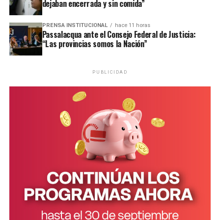
Una publicación compartida por EMiPA (@emipaok)
dejaban encerrada y sin comida”
PRENSA INSTITUCIONAL
hace 11 horas
Passalacqua ante el Consejo Federal de Justicia:
“Las provincias somos la Nación”
PUBLICIDAD
Una publicación compartida de Rebelión o Extinción Misiones (@xr.misiones)
Esta comunidad se encuentra ubicada a 22 kilómetros de
la ruta nacional 12, por lo que la única forma de acceder
es a pie o a través de vehículos contratados de manera
particular.
En los últimos años, Puente Quemado II fue blanco de
denuncias por parte del empresario forestal Ruff, quien