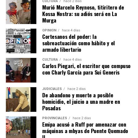
CULTURA
hace 2 días
fotográfico difundido por el grupo de activistas
Rebelión
Murió Marcelo Reynoso, titiritero de
o Extinción Misiones
, el propio empresario habría
Kossa Nostra: su adiós será en La
arribado al lugar cubriendo su rostro con un
Murga
pasamontaña.
OPINIÓN
hace 4 días
Cortesanos del poder: la
Entre las normativas vigentes que amparan a las
sobreactuación como hábito y el
comunidades se encuentran: la Constitución Nacional,
armado libertario
artículo 75, inciso 17; Convenio 169 de la OIT; Ley
CULTURA
hace 4 días
24.071, instrumento que obliga al Estado a garantizar la
Carlos Piegari, el escritor que compuso
consulta previa, libre e informada ante medidas que los
con Charly García para Sui Generis
afecten-; Declaración ONU (2007), así como convenios y
tratados internacionales de jerarquía constitucional.
JUDICIALES
hace 2 días
De abandono y muerte a posible
homicidio, el juicio a una madre en
Posadas
PROVINCIALES
hace 2 días
Emipa acusó a Ruff por amenazar con
máquinas a mbyas de Puente Quemado
II