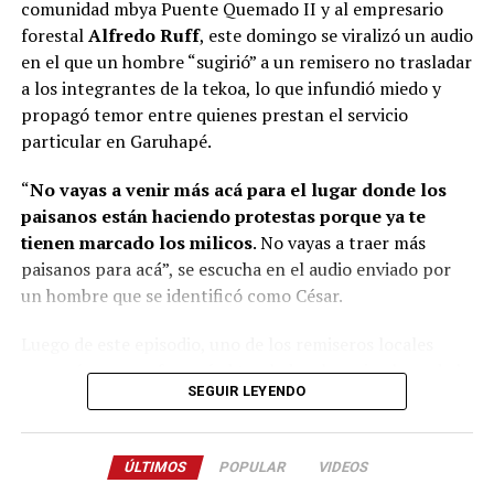
comunidad mbya Puente Quemado II y al empresario
de familias el pasado 28 de julio.
forestal
Alfredo Ruff
, este domingo se viralizó un audio
A dicha mesa de trabajo serán convocados
en el que un hombre “sugirió” a un remisero no trasladar
representantes de la Policía de Misiones, del ministerio
a los integrantes de la tekoa, lo que infundió miedo y
de Gobierno, del Poder Judicial, del Ministerio Público
propagó temor entre quienes prestan el servicio
Fiscal, de la Municipalidad de Garuhapé, de la parte
particular en Garuhapé.
propietaria del inmueble, del Consejo de Caciques,
“
No vayas a venir más acá para el lugar donde los
caciques de otras comunidades mbya guaraní y un
paisanos están haciendo protestas porque ya te
intérprete.
tienen marcado los milicos
. No vayas a traer más
paisanos para acá”, se escucha en el audio enviado por
un hombre que se identificó como César.
Luego de este episodio, uno de los remiseros locales
Corral junto a Passalacqua y Arrúa
aseguró que no ofrecerá el traslado a los miembros de la
SEGUIR LEYENDO
comunidad por temor a represalias. “Yo no voy a llevar
más gente porque no quiero problemas con los colonos
y menos con la autoridad”, manifestó un chofer de la
ÚLTIMOS
POPULAR
VIDEOS
zona consultado por
La Voz de Misiones
.