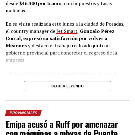
desde
$46.300 por tramo
, con impuestos y tasas
incluidas.
En su visita realizada este lunes a la ciudad de Posadas,
el country manager de
Jet Smart
,
Gonzalo Pérez
Corral, expresó su satisfacción por volver a
Misiones
y destacó el trabajo realizado junto al
gobierno provincial para concretar el regreso de la
empresa.
“Muy contentos de estar nuevamente en la Casa de
Gobierno de Misiones con el gobernador
Hugo
SEGUIR LEYENDO
Passalacqua
y el ministro de Turismo
José María
Arrúa
. Venimos a contarles sobre la
apertura de la
venta de los vuelos que van a conectar Buenos Aires
con Posadas a partir del 1 de noviembre
”, señaló.
PROVINCIALES
Emipa acusó a Ruff por amenazar
El directivo explicó que los pasajes ya se encuentran
disponibles con
tarifas desde $46.300 por tramo
, con
con máquinas a mbyas de Puente