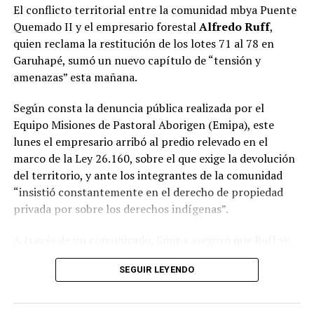
de la compañía que conectará Posadas y Buenos Aires.
El conflicto territorial entre la comunidad mbya Puente
Quemado II y el empresario forestal
Alfredo Ruff
,
Durante la reunión, las autoridades repasaron el
quien reclama la restitución de los lotes 71 al 78 en
cronograma previsto para el comienzo de la nueva
Garuhapé, sumó un nuevo capítulo de “tensión y
conexión, cuyo
vuelo inaugural tendrá lugar el
amenazas” esta mañana.
próximo 1 de noviembre
, además de intercambiar
perspectivas sobre el impacto que tendrá la
Según consta la denuncia pública realizada por el
incorporación de esta alternativa para el desarrollo del
Equipo Misiones de Pastoral Aborigen (Emipa), este
turismo, la actividad económica y la movilidad de los
lunes el empresario arribó al predio relevado en el
misioneros.
marco de la Ley 26.160, sobre el que exige la devolución
del territorio, y ante los integrantes de la comunidad
“Es muy importante para Misiones, porque somos una
“insistió constantemente en el derecho de propiedad
provincia turística y porque somos más de un millón y
privada por sobre los derechos indígenas”.
medio de misioneros. Además, Buenos Aires nos queda
lejos, por lo que ampliar la cantidad de vuelos agiliza la
A través de un comunicado, Emipa aseguró que Ruff se
economía en todos los sentidos. También favorece el
dirigió a los miembros de la comunidad y lanzó: “Ustedes
flujo de empresas y de inversiones. Por eso, contar con
SEGUIR LEYENDO
son paraguayos” y “usurpadores”.
una mayor conectividad aérea es algo muy positivo para
toda la provincia”, remarcó Passalacqua durante la
En un video que fue adjunto al escrito difundido en sus