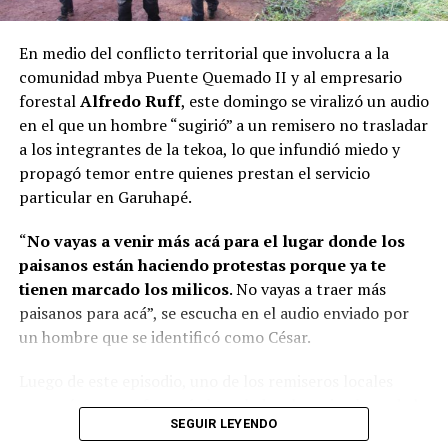
de Derechos Humanos y la Dirección de Asuntos
para que nosotros lleguemos es muy importante. Ese
Guaraníes tienen prevista una
mesa de diálogo
el 7 de
trabajo mancomunado entre el sector público y el
En medio del conflicto territorial que involucra a la
agosto, para abordar la situación derivada del desalojo
privado fue clave para restablecer este vuelo”, aseguró.
comunidad mbya Puente Quemado II y al empresario
de familias el pasado 28 de julio.
forestal
Alfredo Ruff
, este domingo se viralizó un audio
A dicha mesa de trabajo serán convocados
en el que un hombre “sugirió” a un remisero no trasladar
representantes de la Policía de Misiones, del ministerio
a los integrantes de la tekoa, lo que infundió miedo y
de Gobierno, del Poder Judicial, del Ministerio Público
propagó temor entre quienes prestan el servicio
Fiscal, de la Municipalidad de Garuhapé, de la parte
particular en Garuhapé.
propietaria del inmueble, del Consejo de Caciques,
“
No vayas a venir más acá para el lugar donde los
caciques de otras comunidades mbya guaraní y un
paisanos están haciendo protestas porque ya te
intérprete.
tienen marcado los milicos
. No vayas a traer más
paisanos para acá”, se escucha en el audio enviado por
un hombre que se identificó como César.
Luego de este episodio, uno de los remiseros locales
Corral junto a Passalacqua y Arrúa
aseguró que no ofrecerá el traslado a los miembros de la
SEGUIR LEYENDO
comunidad por temor a represalias. “Yo no voy a llevar