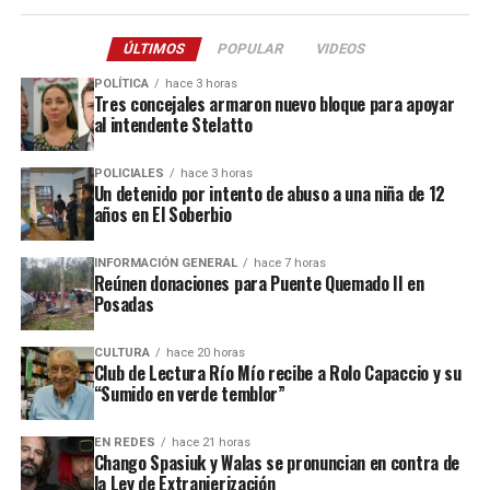
más gente porque no quiero problemas con los colonos
y menos con la autoridad”, manifestó un chofer de la
ÚLTIMOS
POPULAR
VIDEOS
zona consultado por
La Voz de Misiones
.
POLÍTICA
hace 3 horas
Tres concejales armaron nuevo bloque para apoyar
al intendente Stelatto
POLICIALES
hace 3 horas
Un detenido por intento de abuso a una niña de 12
años en El Soberbio
Ver esta publicación en Instagram
INFORMACIÓN GENERAL
hace 7 horas
Reúnen donaciones para Puente Quemado II en
Posadas
CULTURA
hace 20 horas
Club de Lectura Río Mío recibe a Rolo Capaccio y su
“Sumido en verde temblor”
EN REDES
hace 21 horas
Chango Spasiuk y Walas se pronuncian en contra de
la Ley de Extranjerización