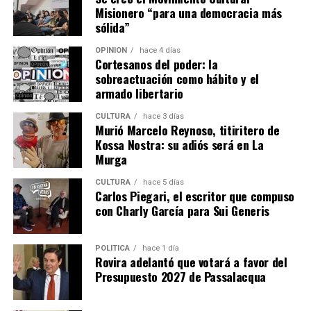
Finalmente, este domingo los miembros de la
Misionero “para una democracia más
comunidad
regresaron al predio
y allí se encontraron
sólida”
con personal policial. Además, según material
OPINIÓN
hace 4 días
fotográfico difundido por el grupo de activistas
Rebelión
Cortesanos del poder: la
o Extinción Misiones
, el propio empresario habría
sobreactuación como hábito y el
arribado al lugar cubriendo su rostro con un
armado libertario
pasamontaña.
CULTURA
hace 3 días
Murió Marcelo Reynoso, titiritero de
Entre las normativas vigentes que amparan a las
Kossa Nostra: su adiós será en La
comunidades se encuentran: la Constitución Nacional,
Murga
artículo 75, inciso 17; Convenio 169 de la OIT; Ley
CULTURA
hace 5 días
24.071, instrumento que obliga al Estado a garantizar la
Carlos Piegari, el escritor que compuso
consulta previa, libre e informada ante medidas que los
con Charly García para Sui Generis
afecten-; Declaración ONU (2007), así como convenios y
tratados internacionales de jerarquía constitucional.
POLÍTICA
hace 1 día
Rovira adelantó que votará a favor del
Presupuesto 2027 de Passalacqua