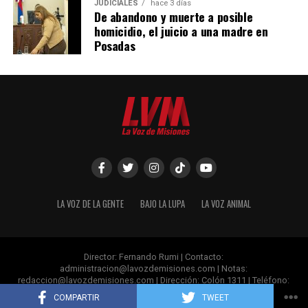
JUDICIALES
hace 3 días
De abandono y muerte a posible
homicidio, el juicio a una madre en
Posadas
LA VOZ DE LA GENTE
BAJO LA LUPA
LA VOZ ANIMAL
Ver esta publicación en Instagram
Director: Fernando Rumi | Contacto:
administracion@lavozdemisiones.com
| Notas:
redaccion@lavozdemisiones.com
| Dirección: Colón 1311 | Teléfono:
+54 376 4 809060 | Posadas- Misiones.
COMPARTIR
TWEET