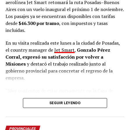
aerolínea Jet Smart retomará la ruta Posadas–Buenos
Aires con un vuelo inaugural el próximo 1 de noviembre.
Los pasajes ya se encuentran disponibles con tarifas
desde
$46.300 por tramo
, con impuestos y tasas
incluidas.
En su visita realizada este lunes a la ciudad de Posadas,
el country manager de
Jet Smart
,
Gonzalo Pérez
Corral, expresó su satisfacción por volver a
Misiones
y destacó el trabajo realizado junto al
gobierno provincial para concretar el regreso de la
empresa.
“Muy contentos de estar nuevamente en la Casa de
Gobierno de Misiones con el gobernador
Hugo
SEGUIR LEYENDO
Passalacqua
y el ministro de Turismo
José María
Arrúa
. Venimos a contarles sobre la
apertura de la
venta de los vuelos que van a conectar Buenos Aires
con Posadas a partir del 1 de noviembre
”, señaló.
PROVINCIALES