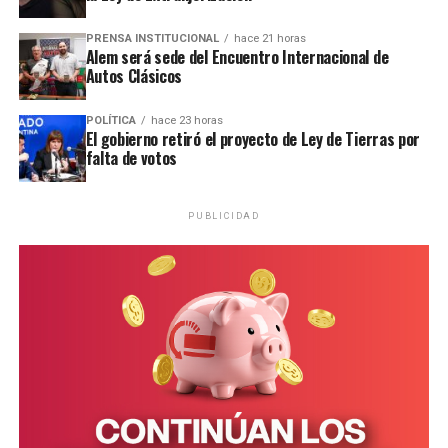
Ver esta publicación en Instagram
PRENSA INSTITUCIONAL
hace 21 horas
Alem será sede del Encuentro Internacional de
Una publicación compartida por EMiPA (@emipaok)
Autos Clásicos
POLÍTICA
hace 23 horas
El gobierno retiró el proyecto de Ley de Tierras por
falta de votos
PUBLICIDAD
Una publicación compartida de Rebelión o Extinción Misiones (@xr.misiones)
Esta comunidad se encuentra ubicada a 22 kilómetros de
la ruta nacional 12, por lo que la única forma de acceder
es a pie o a través de vehículos contratados de manera
particular.