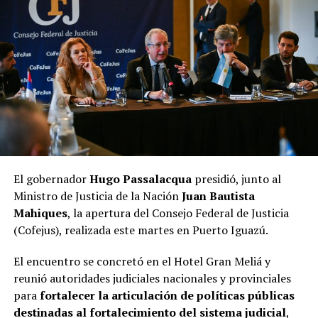
expresó el Matías Sebely.
El Encuentro Internacional de Autos Clásicos reunirá
vehículos clásicos, antiguos y hot rods de distintos
clubes y coleccionistas, ofreciendo durante tres
jornadas una propuesta para toda la familia. La
organización informó que
los primeros 150 inscriptos
recibirán un kit de bienvenida
y que podrán participar
vehículos
modelo 1994 o anteriores
.
Con este nuevo evento, Leandro N. Alem continúa
El gobernador
Hugo Passalacqua
presidió, junto al
fortaleciendo su perfil como sede de encuentros de
Ministro de Justicia de la Nación
Juan Bautista
relevancia
nacional
e internacional, impulsando el
Mahiques
, la apertura del Consejo Federal de Justicia
turismo, dinamizando la actividad comercial y
(Cofejus), realizada este martes en Puerto Iguazú.
gastronómica y generando un importante movimiento
económico para toda la comunidad, en el marco de las
El encuentro se concretó en el Hotel Gran Meliá y
actividades
Rumbo al Centenario
.
reunió autoridades judiciales nacionales y provinciales
para
fortalecer la articulación de políticas públicas
destinadas al fortalecimiento del sistema judicial
,