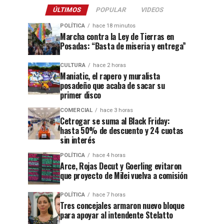
ÚLTIMOS
POPULAR
VIDEOS
POLÍTICA
hace 18 minutos
Marcha contra la Ley de Tierras en
Posadas: “Basta de miseria y entrega”
CULTURA
hace 2 horas
Maniatic, el rapero y muralista
posadeño que acaba de sacar su
primer disco
COMERCIAL
hace 3 horas
Cetrogar se suma al Black Friday:
hasta 50% de descuento y 24 cuotas
sin interés
POLÍTICA
hace 4 horas
Arce, Rojas Decut y Goerling evitaron
que proyecto de Milei vuelva a comisión
POLÍTICA
hace 7 horas
Tres concejales armaron nuevo bloque
para apoyar al intendente Stelatto