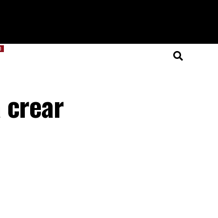
O
 crear