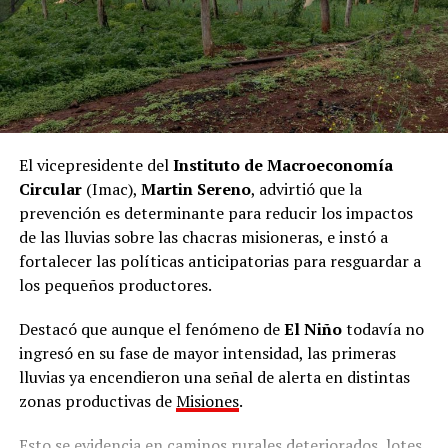
para avanzar en políticas públicas más eficientes y con
mayor alcance.
En representación de Misiones, estuvieron presentes el
ministro de Gobierno de la provincia,
Marcelo Pérez
y
la presidenta del Superior Tribunal de Justicia de
Misiones,
Rosanna Pía Venchiarutti Sartori
. Además,
El vicepresidente del
Instituto de Macroeconomía
ministros, secretarios, subsecretarios y representantes
Circular
(Imac),
Martin Sereno
, advirtió que la
de las áreas de Justicia de todas las provincias
prevención es determinante para reducir los impactos
argentinas y de la Ciudad Autónoma de Buenos Aires.
de las lluvias sobre las chacras misioneras, e instó a
fortalecer las políticas anticipatorias para resguardar a
Durante la apertura se realizó la presentación
los pequeños productores.
institucional del Cofejus y de las principales líneas de
gestión impulsadas por el Ministerio de Justicia de la
Destacó que aunque el fenómeno de
El Niño
todavía no
Nación. Posteriormente, se llevó adelante la elección de
ingresó en su fase de mayor intensidad, las primeras
las nuevas autoridades del Consejo, seguida por el inicio
lluvias ya encendieron una señal de alerta en distintas
de las mesas de trabajo.
zonas productivas de
Misiones
.
A lo largo de la jornada se abordaron distintos ejes
Esto se evidencia en caminos rurales deteriorados, lotes