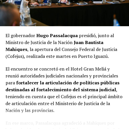
organización informó que
los primeros 150 inscriptos
recibirán un kit de bienvenida
y que podrán participar
vehículos
modelo 1994 o anteriores
.
Con este nuevo evento, Leandro N. Alem continúa
El gobernador
Hugo Passalacqua
presidió, junto al
fortaleciendo su perfil como sede de encuentros de
Ministro de Justicia de la Nación
Juan Bautista
relevancia
nacional
e internacional, impulsando el
Mahiques
, la apertura del Consejo Federal de Justicia
turismo, dinamizando la actividad comercial y
(Cofejus), realizada este martes en Puerto Iguazú.
gastronómica y generando un importante movimiento
económico para toda la comunidad, en el marco de las
El encuentro se concretó en el Hotel Gran Meliá y
actividades
Rumbo al Centenario
.
reunió autoridades judiciales nacionales y provinciales
para
fortalecer la articulación de políticas públicas
destinadas al fortalecimiento del sistema judicial
,
teniendo en cuenta que el Cofejus es el principal ámbito
de articulación entre el Ministerio de Justicia de la
Nación y las provincias.
En ese marco, Passalacqua agradeció a Mahiques por