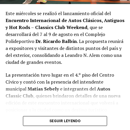
Este miércoles se realizó el lanzamiento oficial del
Encuentro Internacional de Autos Clásicos, Antiguos
y Hot Rods
–
Classics Club Weekend
, que se
desarrollará del 7 al 9 de agosto en el Complejo
Polideportivo
Dr.
Ricardo Balbín
. La propuesta reunirá
a expositores y visitantes de distintos puntos del país y
del exterior, consolidando a Leandro N. Alem como una
ciudad de grandes eventos.
La presentación tuvo lugar en el 4.º piso del Centro
Cívico y contó con la presencia del intendente
municipal
Matías Sebely
e integrantes del
Autos
Classic Club
, quienes brindaron detalles de una nueva
edición de este encuentro internacional que volverá a
posicionar a la ciudad como un destino turístico
durante el fin de semana.
SEGUIR LEYENDO
Durante el lanzamiento, el intendente destacó que el