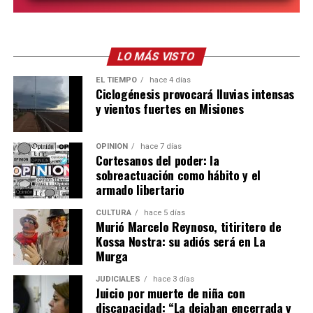
las empresas como los postulantes deben estar
registrados en la Oficina de Empleo y en el
Portal
Empleo
nacional, donde también se verifica la situación
de cada empleador mediante un cruce con ARCA.
LO MÁS VISTO
Capacitaciones para mejorar la
EL TIEMPO
hace 4 días
Una publicación compartida por Muni Posadas (@muniposadas)
Ciclogénesis provocará lluvias intensas
empleabilidad
y vientos fuertes en Misiones
Otra de las principales funciones del organismo es la
OPINIÓN
hace 7 días
capacitación gratuita para fortalecer los perfiles
Cortesanos del poder: la
laborales.
sobreactuación como hábito y el
armado libertario
“Las consideramos como la principal herramienta que le
CULTURA
hace 5 días
podemos facilitar a los chicos que están en el proceso de
Murió Marcelo Reynoso, titiritero de
búsqueda laboral”, sostuvo Abrazian.
Kossa Nostra: su adiós será en La
Murga
Las propuestas se dividen en cuatro ejes. El primero está
JUDICIALES
hace 3 días
orientado al primer empleo e incluye talleres propios
Juicio por muerte de niña con
sobre armado de currículum, entrevistas laborales,
discapacidad: “La dejaban encerrada y