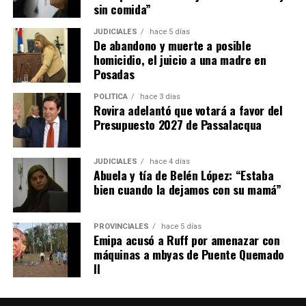
orientación laboral, coaching para el empleo,
sin comida”
empleabilidad y oratoria.
JUDICIALES
hace 5 días
De abandono y muerte a posible
Además, se dictan capacitaciones para emprendedores,
homicidio, el juicio a una madre en
cursos de oficios y formaciones en habilidades aplicables
Posadas
al empleo formal, como informática, Excel, diseño,
marketing, manejo de redes sociales y fotografía.
POLÍTICA
hace 3 días
Rovira adelantó que votará a favor del
Presupuesto 2027 de Passalacqua
Las últimas tres categorías se desarrollan junto a
instituciones educativas, cámaras empresariales,
centros de formación profesional, institutos
JUDICIALES
hace 4 días
Abuela y tía de Belén López: “Estaba
tecnológicos y profesionales externos.
bien cuando la dejamos con su mamá”
“Salimos a buscar quienes nos acompañen para ayudar y
acompañar a la persona que está en búsqueda de
PROVINCIALES
hace 5 días
Emipa acusó a Ruff por amenazar con
mejorar su situación laboral y personal”, explicó.
máquinas a mbyas de Puente Quemado
II
Abrazian señaló que, si bien la mayoría de los cursos
están orientados a personas desempleadas, cualquier
vecino puede participar sin costo, incluso quienes ya