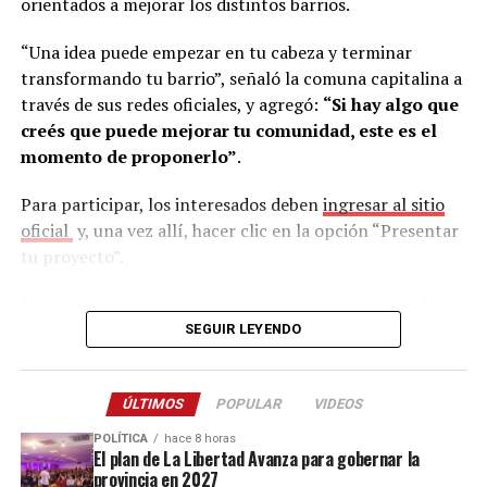
orientados a mejorar los distintos barrios.
empresas.
“Una idea puede empezar en tu cabeza y terminar
“Hoy es muy complejo. Cada vez que abrís una búsqueda,
transformando tu barrio”, señaló la comuna capitalina a
sea presencial o digital, llegan muchísimos perfiles.
través de sus redes oficiales, y agregó:
“Si hay algo que
Muchas empresas no tienen un equipo de recursos
creés que puede mejorar tu comunidad, este es el
humanos y, aun teniéndolo, es muy difícil hacer frente a
momento de proponerlo”
.
esa cantidad de postulaciones”, señaló.
Para participar, los interesados deben
ingresar al sitio
En ese contexto, afirmó que la Oficina de Empleo se
oficial
y, una vez allí, hacer clic en la opción “Presentar
convierte en un aliado para simplificar el proceso.
tu proyecto”.
“Nosotros nos encargamos de todo ese proceso,
recibimos los perfiles y compartimos algo filtrado en
Luego, deberán crear un usuario o iniciar sesión en la
función de la necesidad de la empresa. Así la tarea
plataforma MuniDigital, validando que corresponda a la
SEGUIR LEYENDO
resulta mucho más sencilla y ágil”, dijo a este medio el
Municipalidad de Posadas. Posteriormente, se debe
director del área.
seleccionar la opción Presupuesto Participativo y
ÚLTIMOS
POPULAR
VIDEOS
completar el formulario correspondiente antes de
Y añadió: “Sabemos que hoy le está doliendo mucho a las
enviar la propuesta.
POLÍTICA
hace 8 horas
empresas, porque hoy es muy complejo, cada vez que
El plan de La Libertad Avanza para gobernar la
provincia en 2027
abrís una búsqueda, sea presencial o digital, en el caso
Otra alternativa es acercarse personalmente a la oficina