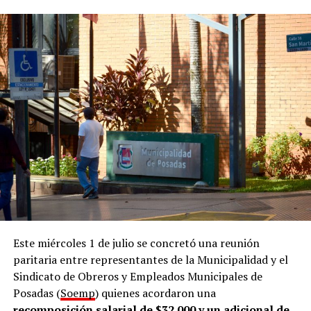
la oferta”, ya que, según remarcó,
“claramente
necesitamos de las empresas para que se estimule la
oferta”
.
En esa línea, el funcionario municipal detalló que
reciben alrededor de 30 currículums por día de
personas en búsqueda de una oportunidad laboral.
“Estamos hablando de que
recibimos más de mil
personas por mes
y, actualmente, trabajamos con unas
25 empresas por mes”, remarcó.
Acompañamiento
El director comentó que la Oficina de Empleo funciona
dentro de la Dirección de Empleo y Formación, que
Este miércoles 1 de julio se concretó una reunión
también nuclea a la Oficina de Datos de la Municipalidad
paritaria entre representantes de la Municipalidad y el
de posadeña. En ese marco, señaló que el área desarrolla
Sindicato de Obreros y Empleados Municipales de
tres líneas de trabajo.
Posadas (
Soemp
) quienes acordaron una
recomposición salarial de $32.000 y un adicional de