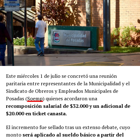
reciben alrededor de 30 currículums por día de
personas en búsqueda de una oportunidad laboral.
“Estamos hablando de que
recibimos más de mil
personas por mes
y, actualmente, trabajamos con unas
25 empresas por mes”, remarcó.
Acompañamiento
El director comentó que la Oficina de Empleo funciona
dentro de la Dirección de Empleo y Formación, que
Este miércoles 1 de julio se concretó una reunión
también nuclea a la Oficina de Datos de la Municipalidad
paritaria entre representantes de la Municipalidad y el
de posadeña. En ese marco, señaló que el área desarrolla
Sindicato de Obreros y Empleados Municipales de
tres líneas de trabajo.
Posadas (
Soemp
) quienes acordaron una
recomposición salarial de $32.000 y un adicional de
De acuerdo con lo que contó Abrazian a
LVM
, la primera
$20.000 en ticket canasta.
línea de trabajo es la
intermediación laboral
, que
consiste en acompañar a quienes buscan empleo y, al
El incremento fue sellado tras un extenso debate, cuyo
mismo tiempo, asistir a las empresas en los procesos de
monto
será aplicado al sueldo básico a partir del
selección de personal.