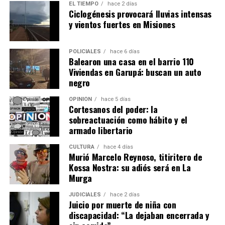
Capacitaciones para mejorar la
EL TIEMPO
hace 2 días
Una publicación compartida por Muni Posadas (@muniposadas)
Ciclogénesis provocará lluvias intensas
empleabilidad
y vientos fuertes en Misiones
Otra de las principales funciones del organismo es la
POLICIALES
hace 6 días
capacitación gratuita para fortalecer los perfiles
Balearon una casa en el barrio 110
laborales.
Viviendas en Garupá: buscan un auto
negro
“Las consideramos como la principal herramienta que le
OPINIÓN
hace 5 días
podemos facilitar a los chicos que están en el proceso de
Cortesanos del poder: la
búsqueda laboral”, sostuvo Abrazian.
sobreactuación como hábito y el
armado libertario
Las propuestas se dividen en cuatro ejes. El primero está
CULTURA
hace 4 días
orientado al primer empleo e incluye talleres propios
Murió Marcelo Reynoso, titiritero de
sobre armado de currículum, entrevistas laborales,
Kossa Nostra: su adiós será en La
orientación laboral, coaching para el empleo,
Murga
empleabilidad y oratoria.
JUDICIALES
hace 2 días
Juicio por muerte de niña con
Además, se dictan capacitaciones para emprendedores,
discapacidad: “La dejaban encerrada y
cursos de oficios y formaciones en habilidades aplicables