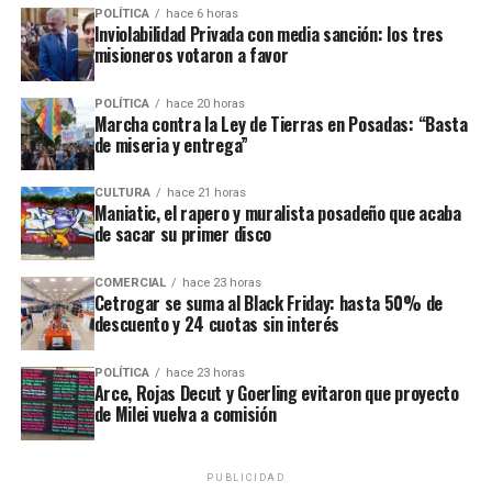
proyecto de manera online o presencial. Diseñemos
POLÍTICA
hace 6 horas
Beneficios para las empresas
juntos la ciudad”
, indica el comunicado oficial.
Inviolabilidad Privada con media sanción: los tres
misioneros votaron a favor
Además de la preselección de personal, la Oficina de
La convocatoria es libre y gratuita para todos los
Empleo administra distintos programas nacionales que
vecinos de la capital provincial. Las iniciativas deberán
POLÍTICA
hace 20 horas
Marcha contra la Ley de Tierras en Posadas: “Basta
incentivan la contratación formal.
presentarse con dos responsables principales y dos
de miseria y entrega”
acompañantes que respalden la propuesta.
Uno de ellos es el programa
Entrenamiento para el
CULTURA
hace 21 horas
Trabajo
, destinado a prácticas laborales similares a una
La iniciativa del Municipio seleccionará
11 obras
Maniatic, el rapero y muralista posadeño que acaba
pasantía. Tiene una duración de tres o cuatro meses,
de sacar su primer disco
ganadoras
para el desarrollo de la ciudad.
jornadas reducidas y, según Abrazian, “es por ahí el
programa que más tracción tiene en la oficina”.
COMERCIAL
hace 23 horas
Cetrogar se suma al Black Friday: hasta 50% de
descuento y 24 cuotas sin interés
El segundo es el programa de
Inserción Laboral
,
mediante el cual las empresas efectivizan a trabajadores
POLÍTICA
hace 23 horas
y acceden a distintos beneficios.
Arce, Rojas Decut y Goerling evitaron que proyecto
de Milei vuelva a comisión
Entre ellos, el director destacó que Nación cubre una
parte del salario, se habilita nuevamente la posibilidad
PUBLICIDAD
de incorporar nuevos entrenamientos laborales y,