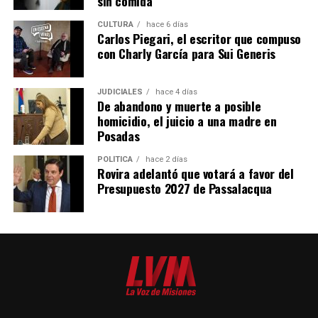
sin comida”
al empleo formal, como informática, Excel, diseño,
marketing, manejo de redes sociales y fotografía.
CULTURA
hace 6 días
Carlos Piegari, el escritor que compuso
con Charly García para Sui Generis
Las últimas tres categorías se desarrollan junto a
instituciones educativas, cámaras empresariales,
centros de formación profesional, institutos
JUDICIALES
hace 4 días
De abandono y muerte a posible
tecnológicos y profesionales externos.
homicidio, el juicio a una madre en
Posadas
“Salimos a buscar quienes nos acompañen para ayudar y
acompañar a la persona que está en búsqueda de
POLÍTICA
hace 2 días
Rovira adelantó que votará a favor del
mejorar su situación laboral y personal”, explicó.
Presupuesto 2027 de Passalacqua
Abrazian señaló que, si bien la mayoría de los cursos
están orientados a personas desempleadas, cualquier
vecino puede participar sin costo, incluso quienes ya
cuentan con empleo y buscan fortalecer su perfil
profesional.
También destacó experiencias conjuntas con el sector