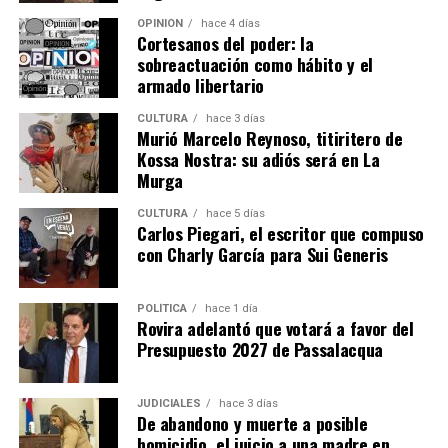
“Las consideramos como la principal herramienta que le
OPINIÓN
hace 4 días
podemos facilitar a los chicos que están en el proceso de
Cortesanos del poder: la
búsqueda laboral”, sostuvo Abrazian.
sobreactuación como hábito y el
armado libertario
Las propuestas se dividen en cuatro ejes. El primero está
CULTURA
hace 3 días
orientado al primer empleo e incluye talleres propios
Murió Marcelo Reynoso, titiritero de
sobre armado de currículum, entrevistas laborales,
Kossa Nostra: su adiós será en La
orientación laboral, coaching para el empleo,
Murga
empleabilidad y oratoria.
CULTURA
hace 5 días
Carlos Piegari, el escritor que compuso
Además, se dictan capacitaciones para emprendedores,
con Charly García para Sui Generis
cursos de oficios y formaciones en habilidades aplicables
al empleo formal, como informática, Excel, diseño,
marketing, manejo de redes sociales y fotografía.
POLÍTICA
hace 1 día
Rovira adelantó que votará a favor del
Presupuesto 2027 de Passalacqua
Las últimas tres categorías se desarrollan junto a
instituciones educativas, cámaras empresariales,
centros de formación profesional, institutos
JUDICIALES
hace 3 días
De abandono y muerte a posible
tecnológicos y profesionales externos.
homicidio, el juicio a una madre en