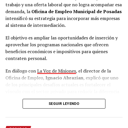
trabajo y una oferta laboral que no logra acompañar esa
demanda, la
Oficina de Empleo Municipal de Posadas
intensificó su estrategia para incorporar más empresas
al sistema de intermediación.
El objetivo es ampliar las oportunidades de inserción y
aprovechar los programas nacionales que ofrecen
beneficios económicos e impositivos para quienes
contraten personal.
En diálogo con
La Voz de Misiones
, el director de la
Oficina de Empleo,
Ignacio Abrazian
, explicó que uno
de los principales desafíos actuales es fortalecer el
vínculo con el sector privado para reducir la diferencia
que existe entre quienes buscan un empleo y las
SEGUIR LEYENDO
vacantes disponibles.
“Tenemos una recepción muy grande de gente. Se
incrementó muchísimo la demanda en estos últimos