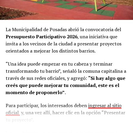
caso de no contar con personas que cumplan las
En tanto, en representación del sindicato, se
condiciones requeridas, abren una
convocatoria
apersonaron: el secretario general de Soemp
Hugo
pública
mediante las redes sociales y la página web del
Javier Ferreira
, el secretario adjunto
Miguel Ramón
municipio.
La Municipalidad de Posadas abrió la convocatoria del
Rivero
, el secretario de organización gremial
Marcelo
Presupuesto Participativo 2026
, una iniciativa que
Javier Álvez
, el tesorero
Hugo Cabrera Bogado
y el
Según Abrazian, este sistema permite resolver uno de
invita a los vecinos de la ciudad a presentar proyectos
asesor legal
Walter Duarte
.
los mayores problemas que enfrentan actualmente las
orientados a mejorar los distintos barrios.
empresas.
“Una idea puede empezar en tu cabeza y terminar
“Hoy es muy complejo. Cada vez que abrís una búsqueda,
transformando tu barrio”, señaló la comuna capitalina a
sea presencial o digital, llegan muchísimos perfiles.
través de sus redes oficiales, y agregó:
“Si hay algo que
Muchas empresas no tienen un equipo de recursos
creés que puede mejorar tu comunidad, este es el
humanos y, aun teniéndolo, es muy difícil hacer frente a
momento de proponerlo”
.
esa cantidad de postulaciones”, señaló.
Para participar, los interesados deben
ingresar al sitio
En ese contexto, afirmó que la Oficina de Empleo se
oficial
y, una vez allí, hacer clic en la opción “Presentar
convierte en un aliado para simplificar el proceso.
tu proyecto”.
“Nosotros nos encargamos de todo ese proceso,
recibimos los perfiles y compartimos algo filtrado en
Luego, deberán crear un usuario o iniciar sesión en la