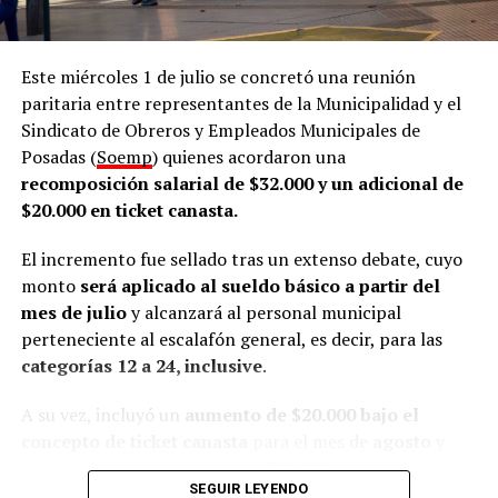
El director comentó que la Oficina de Empleo funciona
dentro de la Dirección de Empleo y Formación, que
Este miércoles 1 de julio se concretó una reunión
también nuclea a la Oficina de Datos de la Municipalidad
paritaria entre representantes de la Municipalidad y el
de posadeña. En ese marco, señaló que el área desarrolla
Sindicato de Obreros y Empleados Municipales de
tres líneas de trabajo.
Posadas (
Soemp
) quienes acordaron una
recomposición salarial de $32.000 y un adicional de
De acuerdo con lo que contó Abrazian a
LVM
, la primera
$20.000 en ticket canasta.
línea de trabajo es la
intermediación laboral
, que
consiste en acompañar a quienes buscan empleo y, al
El incremento fue sellado tras un extenso debate, cuyo
mismo tiempo, asistir a las empresas en los procesos de
monto
será aplicado al sueldo básico a partir del
selección de personal.
mes de julio
y alcanzará al personal municipal
perteneciente al escalafón general, es decir, para las
“Conectar a las personas que están en búsqueda de
categorías 12 a 24, inclusive
.
empleo y que se acercan acá a dejarnos su CV y
orientarlos en la búsqueda, y por otro lado conectar con
A su vez, incluyó un
aumento de $20.000 bajo el
las empresas”, resumió.
concepto de ticket canasta
para el mes de
agosto
y
otro pago adicional similar de $20.000, bajo el mismo
El funcionario indicó que el acompañamiento comienza
SEGUIR LEYENDO
concepto, para el mes de
septiembre
.