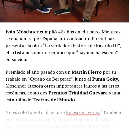
Iván Moschner
cumplió 42 años en el teatro. Mientras
se encuentra por España junto a Joaquín Furriel para
presentar la obra “La verdadera historia de Ricardo III”,
el artista misionero reconoce que “hay mucha escena”
en su vida.
Premiado el año pasado con un
Martín Fierro
por su
trabajo en “Cyrano de Bergerac”, junto al
Puma Goity
,
Moschner atesora otros importantes lauros a las artes
escénicas, como dos
Premios Trinidad Guevara
y una
estatuilla de
Teatros del Mundo
.
No es solo talento, dice para
En escena verás.
“También
es el estudio constante”, apuntó el actor y director
teatral. Egresado de la
Escuela Nacional de Arte