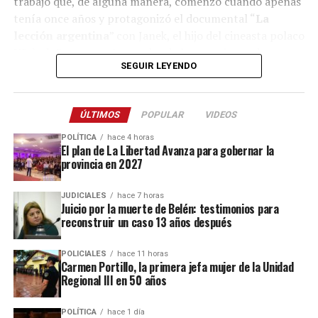
trabajo que, de alguna manera, comenzó cuando apenas
confía que seguirá produciéndose “de otras maneras”.
tenía once años y protagonizó el documental “
La
lección argentina
” con Janek, el hijo del cineasta polaco
“Soy más de la onda
Guillermo del Toro
, que hizo
Wojtek Staron
en Azara, donde la conocieron de
Frankenstein toda con inteligencia analógica. Mi
SEGUIR LEYENDO
casualidad y se pergeñó el conmovedor filme que puede
película también está hecha con inteligencia analógica”,
verse en la
plataforma Mubi
.
comparó.
ÚLTIMOS
POPULAR
VIDEOS
Lo mismo sucedería con un
guion cinematográfico
:
“prefiero sentarme con un compañero a escribirlo antes
POLÍTICA
hace 4 horas
El plan de La Libertad Avanza para gobernar la
que usar la IA”, puntualizó el cineasta.
provincia en 2027
JUDICIALES
hace 7 horas
Juicio por la muerte de Belén: testimonios para
reconstruir un caso 13 años después
POLICIALES
hace 11 horas
Carmen Portillo, la primera jefa mujer de la Unidad
Regional III en 50 años
POLÍTICA
hace 1 día