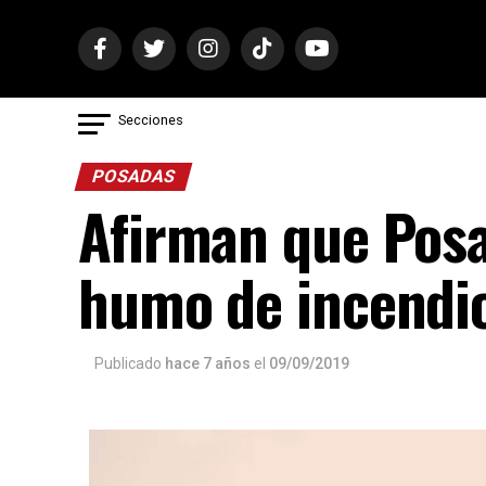
Secciones
POSADAS
Afirman que Posa
humo de incendi
Publicado
hace 7 años
el
09/09/2019