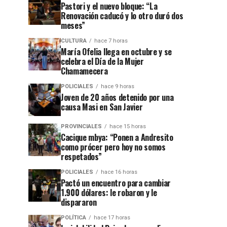
Pastori y el nuevo bloque: “La
Renovación caducó y lo otro duró dos
meses”
CULTURA
hace 7 horas
María Ofelia llega en octubre y se
celebra el Día de la Mujer
Chamamecera
POLICIALES
hace 9 horas
Joven de 20 años detenido por una
causa Masi en San Javier
PROVINCIALES
hace 15 horas
Cacique mbya: “Ponen a Andresito
como prócer pero hoy no somos
respetados”
POLICIALES
hace 16 horas
Pactó un encuentro para cambiar
1.900 dólares: le robaron y le
dispararon
POLÍTICA
hace 17 horas