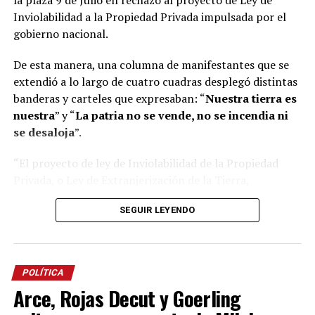
Inviolabilidad a la Propiedad Privada impulsada por el
gobierno nacional.
De esta manera, una columna de manifestantes que se
extendió a lo largo de cuatro cuadras desplegó distintas
banderas y carteles que expresaban: “
Nuestra tierra es
nuestra
” y “
La patria no se vende, no se incendia ni
se desaloja
”.
“El proyecto de ley de Inviolabilidad de la Propiedad
Privada, o Ley de Extranjerización de la Tierra,
favorecería a una mayor concentración y
SEGUIR LEYENDO
extranjerización de la tierra, permitiendo una mayor
participación de grandes grupos económicos en la
compra de tierras productivas”, alertó uno de los
manifestantes presentes.
POLÍTICA
Arce, Rojas Decut y Goerling
Y añadió: “
Misiones es capital de la biodiversidad, su
territorio está sobre el Acuífero Guaraní y eso es