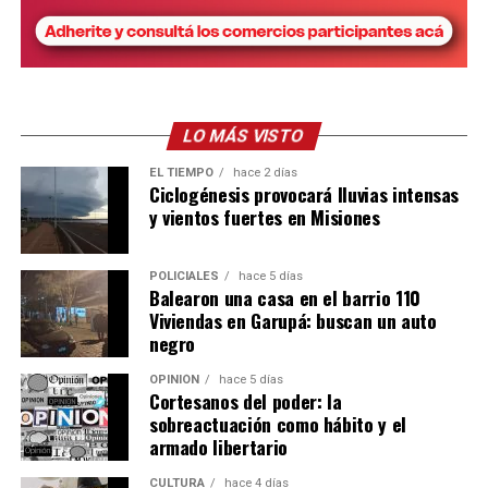
Este jueves, las tres ediles prefirieron no hacer
declaraciones al respecto ante la prensa.
En caso de que decidan conformar un nuevo bloque o
sumarse a alguno de los ya existentes, Encuentro
LO MÁS VISTO
Misionero quedaría sin representación en el Concejo
capitalino.
EL TIEMPO
hace 2 días
Ciclogénesis provocará lluvias intensas
y vientos fuertes en Misiones
POLICIALES
hace 5 días
Balearon una casa en el barrio 110
Viviendas en Garupá: buscan un auto
negro
OPINIÓN
hace 5 días
Cortesanos del poder: la
sobreactuación como hábito y el
armado libertario
CULTURA
hace 4 días