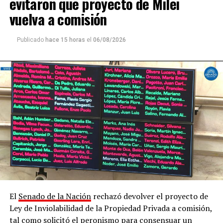
evitaron que proyecto de Milei
estratégico considerando además su ubicación
vuelva a comisión
geográfica en la Triple Frontera
. El 78% de los lagos
quedaría sin protección ante la compra de tierras
Publicado
hace 15 horas
el
06/08/2026
ribereñas, al igual que el 65% de los ríos y el 41% de las
nacientes de agua quedarían desregularizadas”.
El
Senado de la Nación
rechazó devolver el proyecto de
Ley de Inviolabilidad de la Propiedad Privada a comisión,
tal como solicitó el peronismo para consensuar un
Marcha contra la Ley de Tierras en Posadas