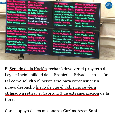
El
Senado de la Nación
rechazó devolver el proyecto de
Ley de Inviolabilidad de la Propiedad Privada a comisión,
tal como solicitó el peronismo para consensuar un
Marcha contra la Ley de Tierras en Posadas
nuevo despacho
luego de que el gobierno se viera
obligado a retirar el Capítulo 3 de extranjerización
de la
Durante la lectura de un documento colectivo, los
tierra.
presentes hicieron referencia a los datos del
Registro
Nacional de Tierras Rurales
, que da cuenta de qu
e el
Con el apoyo de los misioneros
Carlos Arce
,
Sonia
país reúne un total de 13 millones de hectáreas en