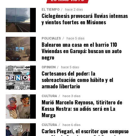
Misionero quedaría sin representación en el Concejo
capitalino.
EL TIEMPO
hace 2 días
Ciclogénesis provocará lluvias intensas
y vientos fuertes en Misiones
POLICIALES
hace 5 días
Balearon una casa en el barrio 110
Viviendas en Garupá: buscan un auto
negro
OPINIÓN
hace 5 días
Cortesanos del poder: la
sobreactuación como hábito y el
armado libertario
CULTURA
hace 3 días
Murió Marcelo Reynoso, titiritero de
Kossa Nostra: su adiós será en La
Murga
CULTURA
hace 6 días
Carlos Piegari, el escritor que compuso