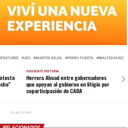
FEATURED
JXC
MARTÍN ARJOL
PEDRO PUERTA
WALTER KUNZ
SIGUIENTE HISTORIA
rotesta
Herrera Ahuad entre gobernadores
ncha”
que apoyan al gobierno en litigio por
coparticipación de CABA
PUBLICIDAD
RELACIONADOS