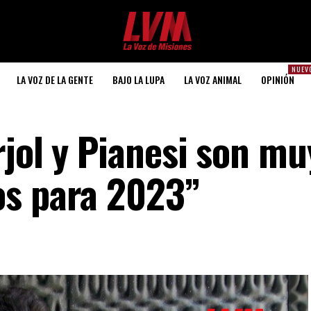
NUEV
LA VOZ DE LA GENTE
BAJO LA LUPA
LA VOZ ANIMAL
OPINIÓN
rjol y Pianesi son mu
os para 2023”