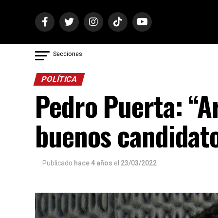
Secciones
POLÍTICA
Pedro Puerta: “A
buenos candidat
Publicado
hace 4 años
el
23/03/2022