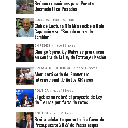
Reúnen donaciones para Puente
Quemado II en Posadas
CULTURA
hace 15 horas
Club de Lectura Río Mío recibe a Rolo
Capaccio y su “Sumido en verde
temblor”
EN REDES
hace 16 horas
Chango Spasiuk y Walas se pronuncian
en contra de la Ley de Extranjerización
PRENSA INSTITUCIONAL
hace 16 horas
Alem será sede del Encuentro
Internacional de Autos Clásicos
POLÍTICA
hace 18 horas
El gobierno retiró el proyecto de Ley
de Tierras por falta de votos
POLÍTICA
hace 20 horas
Rovira adelantó que votará a favor del
Presupuesto 2027 de Passalacqua