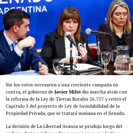
un intendente y concejales para trabajar las 24 horas en
resolver sus problemas” y añadió:
“No para estar
viendo de qué lado estamos”
.
De esta manera, buscó diferenciar a Compromiso por
Nuestra Ciudad del quiebre político que se produjo
entre sectores vinculados a Rovira y al gobernador.
Dib y el agua
Por otro lado, el concejal
Jair Dib
inauguró su bloque
unipersonal
,
Acuerdo Urbano
, desde el que impulsó
Sin los votos necesarios y una creciente campaña en
proyectos para insistir en la resolución de la
contra, el gobierno de
Javier Milei
dio marcha atrás con
problemática en torno a la empresa Servicios de Aguas
la reforma de la Ley de Tierras Rurales 26.737 y retiró el
de Misiones Sociedad Anónima (Samsa), que se mantiene
Capítulo 3 del proyecto de Ley de Inviolabilidad de la
desde comienzos de año y que, según expuso ante sus
Propiedad Privada, que se tratará mañana en el Senado.
pares, “sigue ocurriendo”.
La decisión de La Libertad Avanza se produjo luego del
Además, solicitó modificar el reglamento del HCD, que