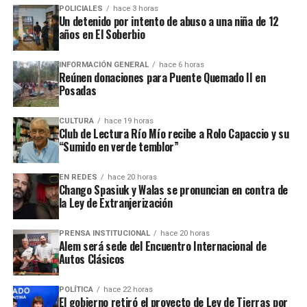
POLICIALES
hace 3 horas
‘Ley de Inviolabilidad de la Propiedad Privada’, ha
Un detenido por intento de abuso a una niña de 12
tomado la decisión de votar en contra de la totalidad del
años en El Soberbio
Capítulo III, que modifica la Ley de Tierras N.o. 26.737”.
INFORMACIÓN GENERAL
hace 6 horas
Reúnen donaciones para Puente Quemado II en
Siempre en tercera persona, el documento sostiene que
Posadas
Arce “reafirma su compromiso con la promoción de las
inversiones productivas que generen empleo y valor
CULTURA
hace 19 horas
agregado, en un marco de seguridad jurídica que
Club de Lectura Río Mío recibe a Rolo Capaccio y su
también contemple la protección del interés público, el
“Sumido en verde temblor”
ambiente y la soberanía sobre los recursos estratégicos
de nuestra provincia y la república”.
EN REDES
hace 20 horas
Chango Spasiuk y Walas se pronuncian en contra de
la Ley de Extranjerización
Capítulo 3
PRENSA INSTITUCIONAL
hace 20 horas
El proyecto de “Ley de Inviolabilidad de la Propiedad
Alem será sede del Encuentro Internacional de
Privada” del gobierno de La Libertad Avanza consiste en
Autos Clásicos
un paquete de reformas para limitar la intervención
estatal sobre los bienes privados, acelerar la
POLÍTICA
hace 22 horas
El gobierno retiró el proyecto de Ley de Tierras por
recuperación de inmuebles ocupados y promover la