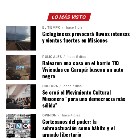
El Capítulo 3 derogaba también los controles locales y
los topes a nivel municipal o departamental, habilitando
LO MÁS VISTO
la concentración de la propiedad de la tierra en manos
extranjeras en distritos rurales clave, y remueve la
EL TIEMPO
hace 1 día
Ciclogénesis provocará lluvias intensas
restricción que impedía que un mismo titular extranjero
y vientos fuertes en Misiones
posea más de 1.000 hectáreas en la zona núcleo
agrícola.
POLICIALES
hace 5 días
Balearon una casa en el barrio 110
Asimismo, ponía fin a los cupos por nacionalidad, que
Viviendas en Garupá: buscan un auto
estipulaba que particulares o capitales de un mismo país
negro
no podían superar el 30% del total de las tierras
permitidas para extranjeros.
CULTURA
hace 7 días
Se creó el Movimiento Cultural
Fuego
Misionero “para una democracia más
sólida”
El resto del paquete de Sturzenegger modifica el Código
OPINIÓN
hace 4 días
Cortesanos del poder: la
Procesal Civil y Comercial, habilitando los “desalojos
sobreactuación como hábito y el
exprés” de propiedades ocupadas mediante procesos
armado libertario
judiciales sumarísimos que no necesitan de sentencia