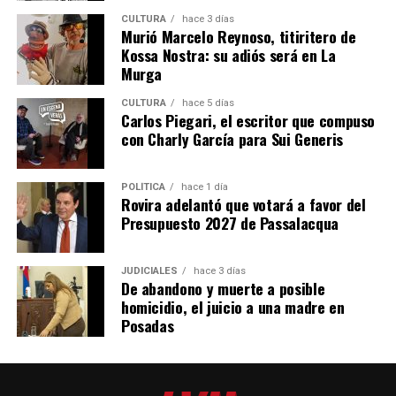
firme.
CULTURA
hace 3 días
Murió Marcelo Reynoso, titiritero de
Kossa Nostra: su adiós será en La
Además, complejiza la expropiación estatal de
Murga
propiedades privadas, encareciendo la estatización con
obligaciones como el “lucro cesante” y la actualización
CULTURA
hace 5 días
de las indemnizaciones por inflación más y una tasa de
Carlos Piegari, el escritor que compuso
con Charly García para Sui Generis
interés comercial activa.
El paquete del gobierno también reforma la
Ley de
POLÍTICA
hace 1 día
Manejo del Fuego 26.815
, sancionada a fines de 2012 y
Rovira adelantó que votará a favor del
modificada en 2020, que establece los “presupuestos
Presupuesto 2027 de Passalacqua
mínimos de protección ambiental” destinados a
prevenir y combatir los incendios forestales y rurales en
JUDICIALES
hace 3 días
el país.
De abandono y muerte a posible
homicidio, el juicio a una madre en
En concreto, el proyecto elimina la normativa
Posadas
introducida en 2020 por el peronismo para impedir la
modificación del uso de tierras que hayan sufrido
incendios de cualquier tipo, prohibiendo su venta o