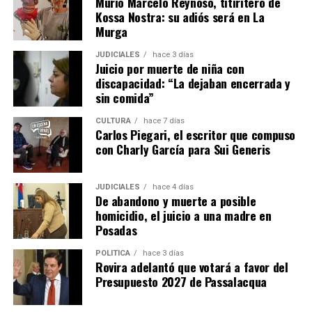
Murió Marcelo Reynoso, titiritero de
pública durante los 10 años anteriores para poder
Kossa Nostra: su adiós será en La
acceder a ese beneficio.
Murga
JUDICIALES
hace 3 días
Juicio por muerte de niña con
discapacidad: “La dejaban encerrada y
sin comida”
CULTURA
hace 7 días
Carlos Piegari, el escritor que compuso
con Charly García para Sui Generis
Alrededor de 400 personas marcharon en la capital provincial
JUDICIALES
hace 4 días
De abandono y muerte a posible
homicidio, el juicio a una madre en
Al igual que en otros puntos de la provincia y del país, la
Posadas
movilización se realizó durante la sesión en la que se
debatió el proyecto de Ley de Inviolabilidad de la
POLÍTICA
hace 3 días
Rovira adelantó que votará a favor del
Propiedad Privada en el
Senado de la Nación
.
Presupuesto 2027 de Passalacqua
Sin la parte de extranjerización del territorio, el paquete