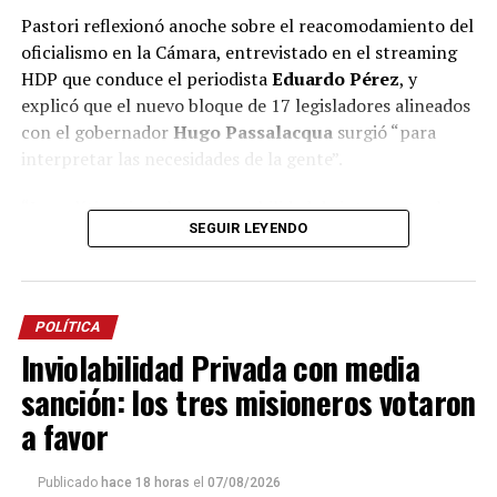
Pastori reflexionó anoche sobre el reacomodamiento del
oficialismo en la Cámara, entrevistado en el streaming
HDP que conduce el periodista
Eduardo Pérez
, y
explicó que el nuevo bloque de 17 legisladores alineados
con el gobernador
Hugo Passalacqua
surgió “para
interpretar las necesidades de la gente”.
“La política tiene la responsabilidad de interpretar la
SEGUIR LEYENDO
necesidad de la gente y transformarla en soluciones”,
argumentó Pastori y señaló que “cuando la política
pierde esa capacidad de interpretar lo que necesita la
gente, la única obligación que tiene es cambiar de
POLÍTICA
política”.
Inviolabilidad Privada con media
Dijo que “eso se vio con la victoria de Javier Milei en
sanción: los tres misioneros votaron
2023” y es lo que “venimos viendo ahora en Misiones”:
a favor
“Cuando un esquema político pierde la capacidad de
interpretar, casi obligatoriamente nace otro espacio
Publicado
hace 18 horas
el
07/08/2026
político”, sentenció.