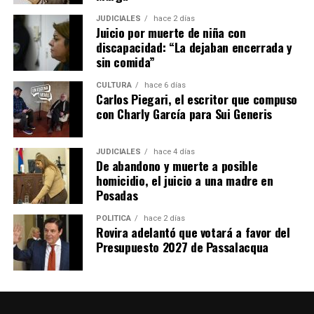
JUDICIALES
hace 2 días
Juicio por muerte de niña con
discapacidad: “La dejaban encerrada y
sin comida”
CULTURA
hace 6 días
Carlos Piegari, el escritor que compuso
con Charly García para Sui Generis
Alrededor de 400 personas marcharon en la capital provincial
JUDICIALES
hace 4 días
De abandono y muerte a posible
homicidio, el juicio a una madre en
Al igual que en otros puntos de la provincia y del país, la
Posadas
movilización se realizó durante la sesión en la que se
debatió el proyecto de Ley de Inviolabilidad de la
POLÍTICA
hace 2 días
Rovira adelantó que votará a favor del
Propiedad Privada en el
Senado de la Nación
.
Presupuesto 2027 de Passalacqua
Sin la parte de extranjerización del territorio, el paquete
del ministro de Desregulación,
Federico Sturzenegger
,
modifica el Código Procesal Civil y Comercial,