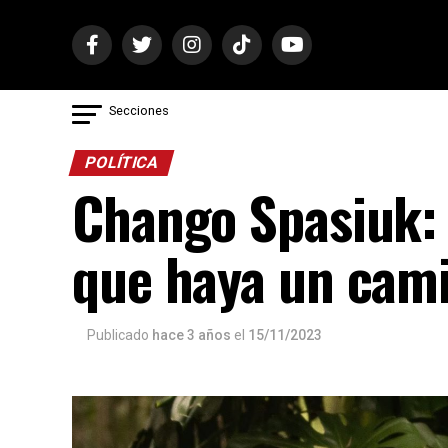
Secciones
POLÍTICA
Chango Spasiuk: 
que haya un cam
Publicado
hace 3 años
el
15/11/2023