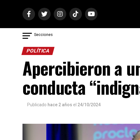
Secciones
POLÍTICA
Apercibieron a u
conducta “indign
Publicado
hace 2 años
el
24/10/2024