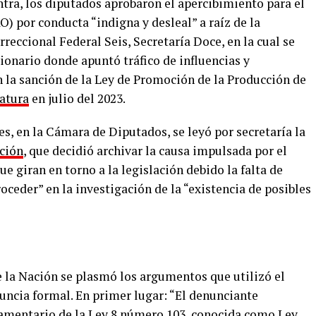
ntra, los diputados aprobaron el apercibimiento para el
) por conducta “indigna y desleal” a raíz de la
reccional Federal Seis, Secretaría Doce, en la cual se
cionario donde apuntó tráfico de influencias y
 la sanción de la Ley de Promoción de la Producción de
atura
en julio del 2023.
es, en la Cámara de Diputados, se leyó por secretaría la
ción
, que decidió archivar la causa impulsada por el
e giran en torno a la legislación debido la falta de
ceder” en la investigación de la “existencia de posibles
e la Nación se plasmó los argumentos que utilizó el
uncia formal. En primer lugar: “El denunciante
lamentario de la Ley 8 número 103, conocida como Ley