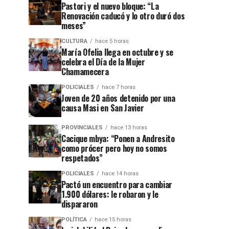
Pastori y el nuevo bloque: “La
Renovación caducó y lo otro duró dos
meses”
CULTURA
hace 5 horas
María Ofelia llega en octubre y se
celebra el Día de la Mujer
Chamamecera
POLICIALES
hace 7 horas
Joven de 20 años detenido por una
causa Masi en San Javier
PROVINCIALES
hace 13 horas
Cacique mbya: “Ponen a Andresito
como prócer pero hoy no somos
respetados”
POLICIALES
hace 14 horas
Pactó un encuentro para cambiar
1.900 dólares: le robaron y le
dispararon
POLÍTICA
hace 15 horas