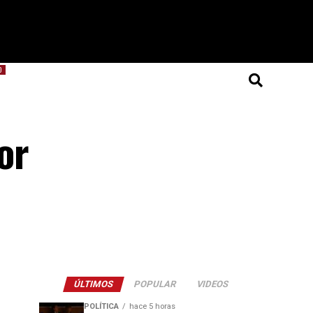
O
or
ÚLTIMOS
POPULAR
VIDEOS
POLÍTICA
hace 5 horas