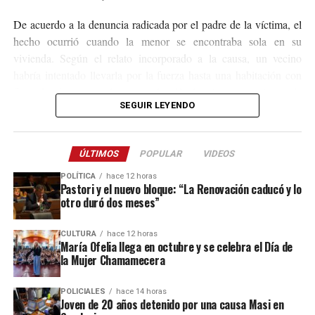
De acuerdo a la denuncia radicada por el padre de la víctima, el
hecho ocurrió cuando la menor se encontraba sola en su
vivienda. Según el relato incorporado a la causa, un vecino
habría intentado llevarla por la fuerza hasta una habitación con
fines de abuso sexual, aunque la niña logró escapar. Antes de
SEGUIR LEYENDO
amenazó de muerte
huir, el acusado presuntamente la
para
impedir que contara lo sucedido.
ÚLTIMOS
POPULAR
VIDEOS
Tras conocerse la denuncia, el Juzgado de Instrucción Tres de
San Vicente ordenó la inmediata detención del sospechoso,
POLÍTICA
hace 12 horas
Pastori y el nuevo bloque: “La Renovación caducó y lo
quien escapó y permaneció oculto durante más de un mes.
otro duró dos meses”
La captura se concretó este jueves como resultado de un
CULTURA
hace 12 horas
operativo llevado adelante por efectivos de la Comisaría de la
María Ofelia llega en octubre y se celebra el Día de
Mujer y de la Comisaría Seccional Segunda de El Soberbio, que
la Mujer Chamamecera
lograron establecer el paradero del acusado y proceder a su
detención.
POLICIALES
hace 14 horas
Joven de 20 años detenido por una causa Masi en