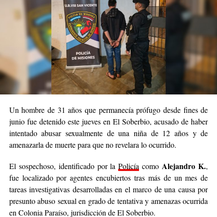
quien quedó alojado en la Comisaría Sexta mientras los
investigadores intentan establecer su grado de participación en el
hecho.
En tanto, el principal sospechoso no fue localizado y los USD
1.900 denunciados como sustraídos tampoco fueron
La Policía continúa con las tareas investigativas
recuperados.
para dar con el acusado
y esclarecer completamente el caso.
Un hombre de 31 años que permanecía prófugo desde fines de
junio fue detenido este jueves en El Soberbio, acusado de haber
intentado abusar sexualmente de una niña de 12 años y de
amenazarla de muerte para que no revelara lo ocurrido.
Alejandro K.
El sospechoso, identificado por la
Policía
como
,
fue localizado por agentes encubiertos tras más de un mes de
tareas investigativas desarrolladas en el marco de una causa por
presunto abuso sexual en grado de tentativa y amenazas ocurrida
en Colonia Paraíso, jurisdicción de El Soberbio.