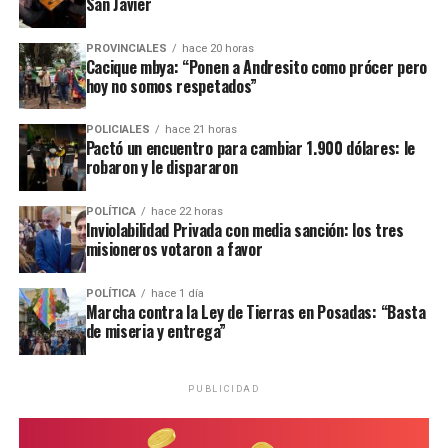
San Javier
El hombre quedó alojado en una dependencia policial y a
disposición del magistrado interviniente, mientras continúa la
PROVINCIALES
hace 20 horas
investigación judicial por los delitos de presunto abuso sexual en
Cacique mbya: “Ponen a Andresito como prócer pero
grado de tentativa y amenazas.
hoy no somos respetados”
POLICIALES
hace 21 horas
Pactó un encuentro para cambiar 1.900 dólares: le
robaron y le dispararon
POLÍTICA
hace 22 horas
Inviolabilidad Privada con media sanción: los tres
misioneros votaron a favor
POLÍTICA
hace 1 día
Marcha contra la Ley de Tierras en Posadas: “Basta
de miseria y entrega”
PUBLICIDAD