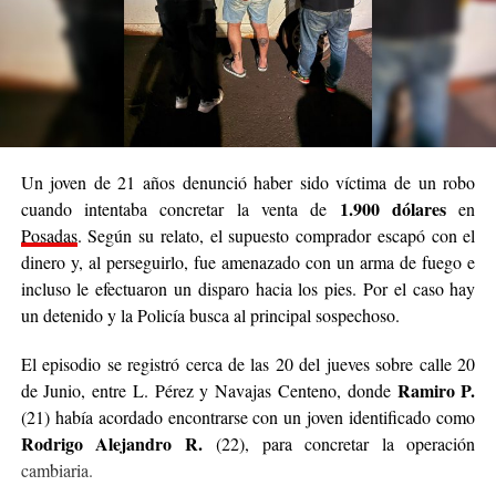
Investigaciones Complejas de la Policía de Misiones y personal
de la comisaría de San Javier.
constataciones
Durante el procedimiento, los técnicos realizaron
de evidencia digital en vivo sobre los teléfonos celulares y
computadoras
encontrados en el inmueble.
Un joven de 21 años denunció haber sido víctima de un robo
De acuerdo con lo informado, esas tareas permitieron establecer
1.900 dólares
cuando intentaba concretar la venta de
en
coincidencias entre datos e identificadores incluidos en los
Posadas
. Según su relato, el supuesto comprador escapó con el
reportes de NCMEC y la información hallada en los dispositivos.
dinero y, al perseguirlo, fue amenazado con un arma de fuego e
L. D. R.
El joven identificado como
, de 20 años, quedó detenido
incluso le efectuaron un disparo hacia los pies. Por el caso hay
y a disposición de la Justicia. En tanto, los dispositivos
un detenido y la Policía busca al principal sospechoso.
incautados fueron preservados para continuar con los análisis
El episodio se registró cerca de las 20 del jueves sobre calle 20
forenses.
Ramiro P.
de Junio, entre L. Pérez y Navajas Centeno, donde
Las pericias sobre la evidencia digital estarán a cargo del
(21) había acordado encontrarse con un joven identificado como
Rodrigo Alejandro R.
personal especializado de la Saic, mientras que la investigación
(22), para concretar la operación
continúa bajo la dirección del Juzgado de Instrucción Cinco de
cambiaria.