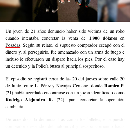
Un joven de 21 años denunció haber sido víctima de un robo
1.900 dólares
cuando intentaba concretar la venta de
en
Posadas
. Según su relato, el supuesto comprador escapó con el
dinero y, al perseguirlo, fue amenazado con un arma de fuego e
incluso le efectuaron un disparo hacia los pies. Por el caso hay
un detenido y la Policía busca al principal sospechoso.
El episodio se registró cerca de las 20 del jueves sobre calle 20
Ramiro P.
de Junio, entre L. Pérez y Navajas Centeno, donde
(21) había acordado encontrarse con un joven identificado como
Rodrigo Alejandro R.
(22), para concretar la operación
cambiaria.
De acuerdo a la denuncia, tras contar los billetes, el supuesto
comprador descendió del automóvil y escapó corriendo hacia