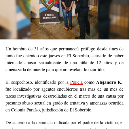
hecho.
En tanto, el principal sospechoso no fue localizado y los USD
1.900 denunciados como sustraídos tampoco fueron
La Policía continúa con las tareas investigativas
recuperados.
para dar con el acusado
y esclarecer completamente el caso.
Un hombre de 31 años que permanecía prófugo desde fines de
junio fue detenido este jueves en El Soberbio, acusado de haber
intentado abusar sexualmente de una niña de 12 años y de
amenazarla de muerte para que no revelara lo ocurrido.
Alejandro K.
El sospechoso, identificado por la
Policía
como
,
fue localizado por agentes encubiertos tras más de un mes de
tareas investigativas desarrolladas en el marco de una causa por
presunto abuso sexual en grado de tentativa y amenazas ocurrida
en Colonia Paraíso, jurisdicción de El Soberbio.
De acuerdo a la denuncia radicada por el padre de la víctima, el