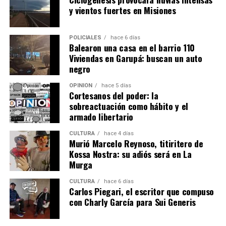
veíamos mucho tiempo afuera en pleno verano,
y vientos fuertes en Misiones
descalza, solo con pañal y muerta de calor en el patio.
Estaban todas las puertas cerradas y Belén afuera
”.
POLICIALES
hace 6 días
Balearon una casa en el barrio 110
La testigo contó que, en ese contexto, comenzaron a
Viviendas en Garupá: buscan un auto
hablar con otros vecinos sobre la situación y una de ellas
negro
decidió pedir ayuda para Belén. Esa vecina que llamó a la
línea 102 fue
Lourdes Balmaceda,
que hoy también
OPINIÓN
hace 5 días
Cortesanos del poder: la
declaró ante el Tribunal Penal Uno, presidido por el
sobreactuación como hábito y el
magistrado
Gustavo Bernie
e integrado por
Viviana
armado libertario
Cukla
y
Miguel Mattos
(subrogante).
CULTURA
hace 4 días
Murió Marcelo Reynoso, titiritero de
Balmaceda habló prácticamente sin parar durante más
Kossa Nostra: su adiós será en La
de veinte minutos. Ella vivía en la otra casa que estaba
Murga
pegada a la de Ramírez y también tenía un hijo que
jugaba con la hija más chica de la ahora imputada.
CULTURA
hace 6 días
Carlos Piegari, el escritor que compuso
con Charly García para Sui Generis
“La familia era ella, su marido y Micaela,
nunca supe
que tenía otra hija
. Lo supe porque mi hijo me decía