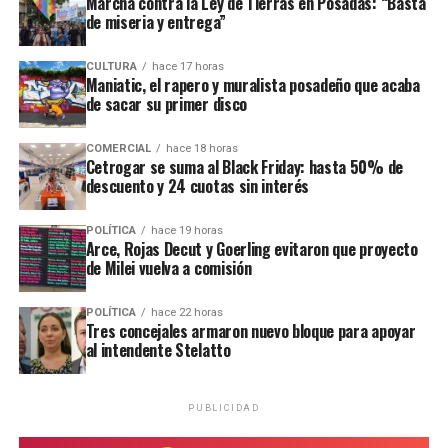
Marcha contra la Ley de Tierras en Posadas: “Basta
modalidad de omisión al final del proceso”
, al
de miseria y entrega”
considerar que la mujer pudo haber dejado de alimentar
a su hija en forma deliberada.
CULTURA
hace 17 horas
Maniatic, el rapero y muralista posadeño que acaba
de sacar su primer disco
COMERCIAL
hace 18 horas
Cetrogar se suma al Black Friday: hasta 50% de
descuento y 24 cuotas sin interés
POLÍTICA
hace 19 horas
Arce, Rojas Decut y Goerling evitaron que proyecto
de Milei vuelva a comisión
POLÍTICA
hace 22 horas
Tres concejales armaron nuevo bloque para apoyar
al intendente Stelatto
Ramírez junto al defensor oficial Miguel Ángel Varela.
PUBLICIDAD
“Una nena encerrada que llora”