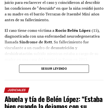
juicio para esclarecer el caso y coincidieron al describir
las condiciones de “descuido” en que la niña residió junto
a su madre en el barrio Terrazas de Itaembé Miní años
antes de su fallecimiento.
El caso tiene como víctima a
Rocío Belén López
(15),
diagnosticada con una enfermedad neurodegenerativa
llamada
Síndrome de Rett
. Su fallecimiento fue
vinculante a un cuadro de
desnutrición y
deshidratación
sufrido mientras estaba a cargo de su
madre en una casa del barrio Las Rosas en 2013.
SEGUIR LEYENDO
La mayor parte de su vida la niña vivió al cuidado de sus
abuelos
, pero en una etapa, comprendida entre 2006 y
2007 aproximadamente, compartió hogar con su madre
en el barrio Terrazas y ese período fue lo que las partes
JUDICIALES
intentaron reconstruir en la jornada de hoy con los
Abuela y tía de Belén López: “Estaba
testigos citados.
bien cuando la dejamos con su