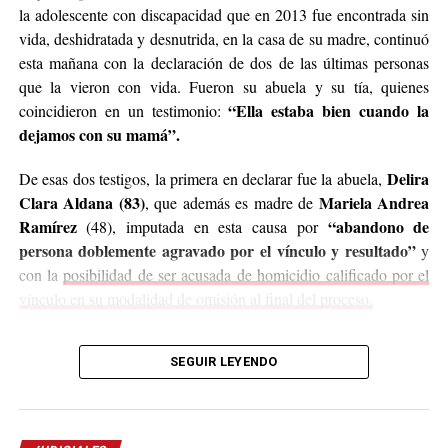
la adolescente con discapacidad que en 2013 fue encontrada sin
vida, deshidratada y desnutrida, en la casa de su madre, continuó
Ramírez junto al defensor oficial Miguel Ángel Varela.
esta mañana con la declaración de dos de las últimas personas
que la vieron con vida. Fueron su abuela y su tía, quienes
“Una nena encerrada que llora”
“Ella estaba bien cuando la
coincidieron en un testimonio:
dejamos con su mamá”.
Los testigos de hoy fueron de menor a mayor en grado
de cercanía con la niña. Primero declaró
Hilda Margot
Delira
De esas dos testigos, la primera en declarar fue la abuela,
Da Silveira
, quien residía en una de las viviendas
Clara Aldana (83)
Mariela Andrea
, que además es madre de
contiguas a la casa donde Ramírez vivía junto a su
Ramírez
“abandono de
(48), imputada en esta causa por
pareja, su hija Belén y su hija más pequeña Micaela.
persona doblemente agravado por el vínculo y resultado”
y
con la
posibilidad de ser acusada de homicidio calificado por el
Da Silveira contó que su hija solía jugar con la pequeña
vínculo en su modalidad de omisión al final del proceso.
Micaela y gracias a esa relación supo que en esa vivienda
contigua también residía una niña con discapacidad.
“Como su mamá trabajaba, los abuelos y mi otra hija nos hicimos
SEGUIR LEYENDO
cargo de Belén desde que nació. Ella vivió más tiempo con
“Yo no supe que esa nena (por Belén) estaba ahí. Lo
la casa de los abuelos era su
nosotros que con su mamá, o sea,
supe cuando mi hija, que jugaba con la hija de la dueña,
casa.
Ella era nuestra vida y nuestros ojos”, contó Aldana ante la
me contó que en una habitación había
otra nena
mirada de su hija, sentada a solo 1 metro suyo pero con la