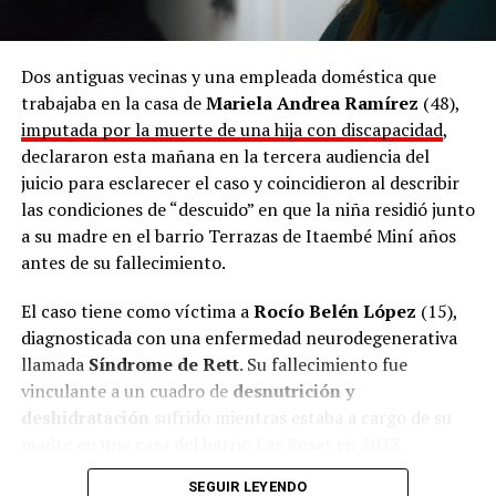
Dos antiguas vecinas y una empleada doméstica que
trabajaba en la casa de
Mariela Andrea Ramírez
(48),
imputada por la muerte de una hija con discapacidad
,
declararon esta mañana en la tercera audiencia del
juicio para esclarecer el caso y coincidieron al describir
las condiciones de “descuido” en que la niña residió junto
a su madre en el barrio Terrazas de Itaembé Miní años
antes de su fallecimiento.
El caso tiene como víctima a
Rocío Belén López
(15),
diagnosticada con una enfermedad neurodegenerativa
llamada
Síndrome de Rett
. Su fallecimiento fue
vinculante a un cuadro de
desnutrición y
deshidratación
sufrido mientras estaba a cargo de su
madre en una casa del barrio Las Rosas en 2013.
SEGUIR LEYENDO
La mayor parte de su vida la niña vivió al cuidado de sus