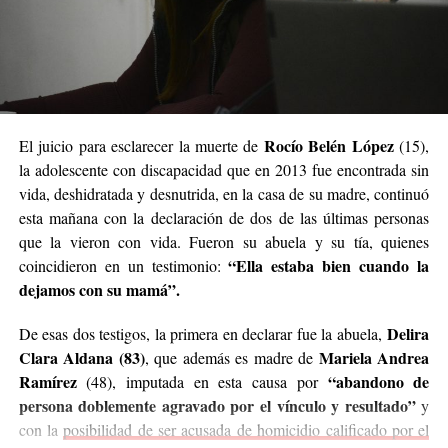
Rocío Belén López
El juicio para esclarecer la muerte de
(15),
la adolescente con discapacidad que en 2013 fue encontrada sin
vida, deshidratada y desnutrida, en la casa de su madre, continuó
Ramírez junto al defensor oficial Miguel Ángel Varela.
esta mañana con la declaración de dos de las últimas personas
que la vieron con vida. Fueron su abuela y su tía, quienes
“Una nena encerrada que llora”
“Ella estaba bien cuando la
coincidieron en un testimonio:
dejamos con su mamá”.
Los testigos de hoy fueron de menor a mayor en grado
de cercanía con la niña. Primero declaró
Hilda Margot
Delira
De esas dos testigos, la primera en declarar fue la abuela,
Da Silveira
, quien residía en una de las viviendas
Clara Aldana (83)
Mariela Andrea
, que además es madre de
contiguas a la casa donde Ramírez vivía junto a su
Ramírez
“abandono de
(48), imputada en esta causa por
pareja, su hija Belén y su hija más pequeña Micaela.
persona doblemente agravado por el vínculo y resultado”
y
con la
posibilidad de ser acusada de homicidio calificado por el
Da Silveira contó que su hija solía jugar con la pequeña