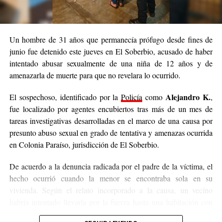
Un hombre de 31 años que permanecía prófugo desde fines de
junio fue detenido este jueves en El Soberbio, acusado de haber
intentado abusar sexualmente de una niña de 12 años y de
amenazarla de muerte para que no revelara lo ocurrido.
Alejandro K.
El sospechoso, identificado por la
Policía
como
,
fue localizado por agentes encubiertos tras más de un mes de
tareas investigativas desarrolladas en el marco de una causa por
presunto abuso sexual en grado de tentativa y amenazas ocurrida
en Colonia Paraíso, jurisdicción de El Soberbio.
De acuerdo a la denuncia radicada por el padre de la víctima, el
hecho ocurrió cuando la menor se encontraba sola en su
vivienda. Según el relato incorporado a la causa, un vecino
habría intentado llevarla por la fuerza hasta una habitación con
fines de abuso sexual, aunque la niña logró escapar. Antes de