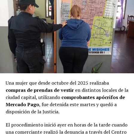
Una mujer que desde octubre del 2025 realizaba
Ramírez junto al defensor oficial Miguel Ángel Varela.
compras de prendas de vestir
en distintos locales de la
ciudad capital, utilizando
comprobantes apócrifos de
“Una nena encerrada que llora”
Mercado Pago
, fue detenida este martes y quedó a
disposición de la Justicia.
Los testigos de hoy fueron de menor a mayor en grado
El procedimiento inició ayer en horas de la tarde cuando
de cercanía con la niña. Primero declaró
Hilda Margot
una comerciante realizó la denuncia a través del Centro
Da Silveira
, quien residía en una de las viviendas