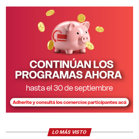
Tanto Da Silveira como Balmaceda coincidieron al
afirmar que vieron a Belén sola, sin ropa más que
pañales e incluso descalza deambular por el patio, tanto
en horas de la siesta como por las noches.
Justamente, Balmaceda indicó que “el problema empezó
cuando a la noche la nena empezaba a llorar mucho. La
pieza de mi hijo tenía una ventana que daba al patio y
él
no podía dormir porque se escuchaban mucho los
llantos
”.
La mujer sostuvo que ante la repetición de esa escena
decidió actuar. “Un día puse una silla para ver por
encima del muro y vi que
estaba la nena llorando
afuera, sola y en pañales en plena noche
”, describió.
A partir de ahí solo hubo que conectar más información
LO MÁS VISTO
que recibía. “La señora que trabajaba en mi casa también