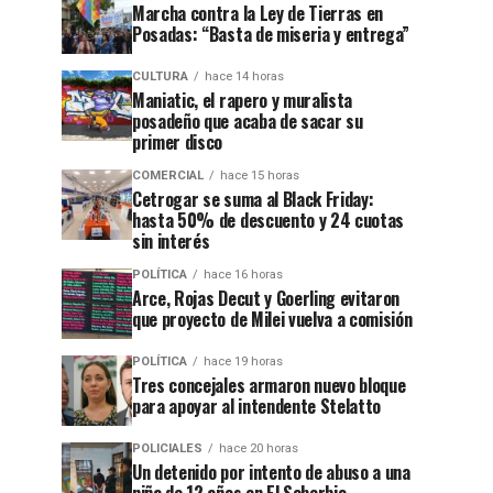
Marcha contra la Ley de Tierras en
Posadas: “Basta de miseria y entrega”
CULTURA
hace 14 horas
Maniatic, el rapero y muralista
posadeño que acaba de sacar su
primer disco
COMERCIAL
hace 15 horas
Cetrogar se suma al Black Friday:
hasta 50% de descuento y 24 cuotas
sin interés
POLÍTICA
hace 16 horas
Arce, Rojas Decut y Goerling evitaron
que proyecto de Milei vuelva a comisión
POLÍTICA
hace 19 horas
Tres concejales armaron nuevo bloque
para apoyar al intendente Stelatto
POLICIALES
hace 20 horas
Un detenido por intento de abuso a una