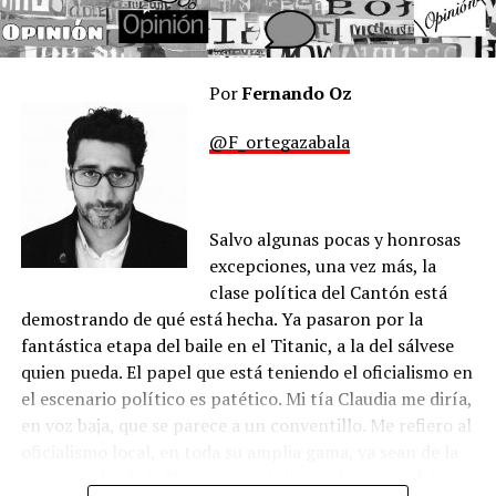
Por
Fernando Oz
@F_ortegazabala
Salvo algunas pocas y honrosas
excepciones, una vez más, la
clase política del Cantón está
demostrando de qué está hecha. Ya pasaron por la
fantástica etapa del baile en el Titanic, a la del sálvese
quien pueda. El papel que está teniendo el oficialismo en
el escenario político es patético. Mi tía Claudia me diría,
en voz baja, que se parece a un conventillo. Me refiero al
oficialismo local, en toda su amplia gama, ya sean de la
primera ola, de la Neo con pantalones chupines, del