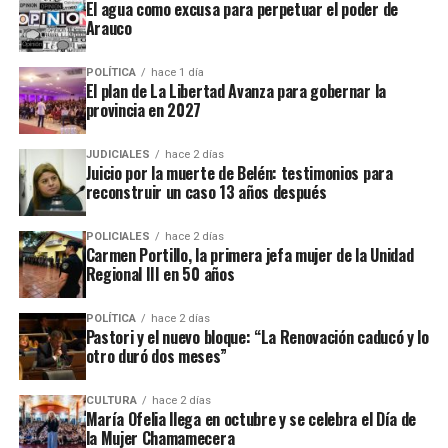
El agua como excusa para perpetuar el poder de
Por su parte, el costo de cuidado para cara rango fue:
Arauco
menores de un año: $356.071
, de uno a tres años:
$406.938, de cuatro a cinco años: $254.337 y de seis a 12
POLÍTICA
hace 1 día
El plan de La Libertad Avanza para gobernar la
años: $324.423.
provincia en 2027
De acuerdo al
Indec
, esta medición tiene como objetivo
JUDICIALES
hace 2 días
que sea utilizado por el Poder Judicial como referencia
Juicio por la muerte de Belén: testimonios para
en los litigios por cuota alimentaria.
reconstruir un caso 13 años después
Para el cálculo del costo de los bienes y servicios para el
POLICIALES
hace 2 días
desarrollo de los bebés, chicos, chicas y adolescentes
se
Carmen Portillo, la primera jefa mujer de la Unidad
Regional III en 50 años
toma el valor mensual de la canasta básica total
(CBT) del Gran Buenos Aires (GBA) que difunde todos
POLÍTICA
hace 2 días
los meses el organismo y que se usa para la medición de
Pastori y el nuevo bloque: “La Renovación caducó y lo
la pobreza.
otro duró dos meses”
“Dentro de la CBT, se incluye tanto el costo de
CULTURA
hace 2 días
adquisición de los alimentos necesarios para cubrir los
María Ofelia llega en octubre y se celebra el Día de
la Mujer Chamamecera
requerimientos energéticos mínimos como el de los