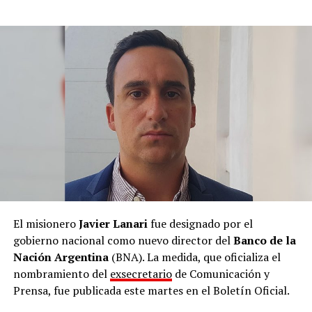
argentinos, el Gobierno Nacional reafirma que la
defensa de la Nación, de sus ciudadanos y de sus
símbolos no es negociable. Quien ataque a la República
Argentina no es bienvenido en nuestro país”.
Los ataques a los que se refiere Milei se intensificaron a
través de las redes sociales y otros espacios en el marco
del último Mundial de fútbol disputado en los Estados
Unidos, México y Canadá.
El misionero
Javier Lanari
fue designado por el
gobierno nacional como nuevo director del
Banco de la
Nación Argentina
(BNA). La medida, que oficializa el
nombramiento del
exsecretario
de Comunicación y
Prensa, fue publicada este martes en el Boletín Oficial.