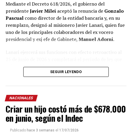
Mediante el Decreto 618/2026, el gobierno del
presidente
Javier Milei
aceptó la renuncia de
Gonzalo
Pascual
como director de la entidad bancaria y, en su
reemplazo, designó al misionero Javier Lanari, quien fue
uno de los principales colaboradores del ex vocero
presidencial y exj efe de Gabinete,
Manuel Adorni
.
Lanari ejercerá sus funciones con efecto retroactivo al
25 de junio de 2026 y completará el período de ley que
culmina el 4 de febrero de
2028
, según el documento
SEGUIR LEYENDO
oficial.
La norma, que oficializó su nombramiento tras la
renuncia de Pascual, fue firmada por el presidente Milei
NACIONALES
y el ministro de Economía,
Luis “Toto” Caputo
.
Criar un hijo costó más de $678.000
Lanari, oriundo de Posadas, fue una de las figuras dentro
en junio, según el Indec
del esquema comunicacional libertario y de diciembre de
2025 a junio de 2026 se desempeñó como titular de la
Publicado
hace 3 semanas
el
17/07/2026