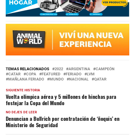
TEMAS RELACIONADOS
2022
ARGENTINA
CAMPEÓN
CATAR
COPA
FEATURED
FERIADO
LVM
MAÑLANA FERIADO
MUNDO
NACIONAL
QATAR
SIGUIENTE HISTORIA
Vuelta olímpica aérea y 5 millones de hinchas para
festejar la Copa del Mundo
NO DEJES DE LEER
Denuncian a Bullrich por contratación de ‘ñoquis’ en
Ministerio de Seguridad