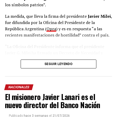
los símbolos patrios”.
La medida, que lleva la firma del presidente
Javier Milei
,
fue difundida por la Oficina del Presidente de la
República Argentina (
Opra
) y es en respuesta “a las
recientes manifestaciones de hostilidad” contra el país.
“La Oficina del Presidente informa que el presidente
Javier G. Milei ha firmado un Decreto de Necesidad y
Urgencia que incorpora como causal de prohibición de
SEGUIR LEYENDO
ingreso y de expulsión del territorio nacional a todo
extranjero que dirigiere o incitare mensajes de odio,
discriminación y/o violencia contra el pueblo argentino
o sus ciudadanos por razón de su nacionalidad, así como
NACIONALES
el ultraje a los símbolos patrios”, indicó el DNU en su
El misionero Javier Lanari es el
comienzo.
nuevo director del Banco Nación
Y remarcó: “Frente a las recientes manifestaciones de
hostilidad contra la República Argentina y los
Publicado
hace 3 semanas
el
21/07/2026