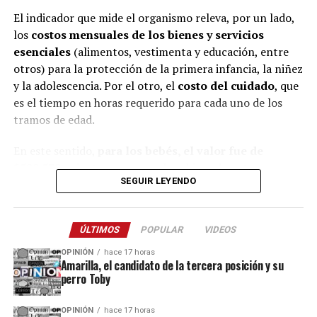
El indicador que mide el organismo releva, por un lado,
los
costos mensuales de los bienes y servicios
esenciales
(alimentos, vestimenta y educación, entre
otros) para la protección de la primera infancia, la niñez
y la adolescencia. Por el otro, el
costo del cuidado
, que
es el tiempo en horas requerido para cada uno de los
tramos de edad.
En este sentido,
para los bebés, el valor fue de
$529.539
, mientras que para los chicos de
entre uno y
SEGUIR LEYENDO
tres años fue de $630.926
. En tanto, para el rango
etario
de cuatro a cinco, la canasta de crianza
totalizó $539.612.
ÚLTIMOS
POPULAR
VIDEOS
Ese mismo mes, el costo mensual de bienes y servicios
OPINIÓN
hace 17 horas
Amarilla, el candidato de la tercera posición y su
fue el siguiente para cada grupo etario:
menores de un
perro Toby
año: $173.468
, de
uno a tres años: $223.988
, de
cuatro
a cinco años: $285.275
y de
seis a 12 años: $353.885.
OPINIÓN
hace 17 horas