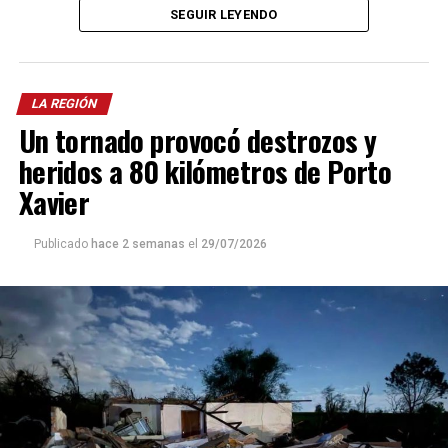
En el lugar trabajaron efectivos de Bomberos y de la Policía
SEGUIR LEYENDO
local, quienes iniciaron las correspondientes averiguaciones para
determinar en qué circunstancias se produjo el trágico accidente.
LA REGIÓN
Un tornado provocó destrozos y
heridos a 80 kilómetros de Porto
Xavier
Publicado
hace 2 semanas
el
29/07/2026