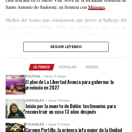
several people injured.
Santo Antonio do Sudoeste, en frontera con
Misiones
.
Tornado – Giruá – Rio
Medios del vecino país consignaron que previo al hallazgo del
cuerpo la Policía Militar había sido alertada de una serie de
Grande do Sul – Brasil –
disparos oídos en la zona y al llegar los paramédicos se toparon
Chuva
con la víctima.
SEGUIR LEYENDO
pic.twitter.com/1CszcPMd06
Los primeros datos señalan que el fallecido presentaba una
herida de bala en la cabeza
y los peritos que trabajaron en la
— GeoTechWar
ÚLTIMOS
rastros de sangre en un puente clandestino
POPULAR
VIDEOS
escena relevaron
,
lo cual refuerza la hipótesis de que Von Groll fue asesinado en la
(@geotechwar)
July 29,
POLÍTICA
hace 11 horas
El plan de La Libertad Avanza para gobernar la
localidad misionera de San Antonio y luego arrojado en territorio
2026
provincia en 2027
brasileño.
JUDICIALES
hace 13 horas
Desde ese país consignaron, además, que la Policía Civil tiene
Juicio por la muerte de Belén: testimonios para
registras que vinculan al fallecido con delitos de narcotráfico,
reconstruir un caso 13 años después
ante lo cual los investigadores continúan recabando datos para
esclarecer el crimen, identificar responsables y determinar el
POLICIALES
hace 17 horas
Carmen Portillo, la primera jefa mujer de la Unidad
móvil.