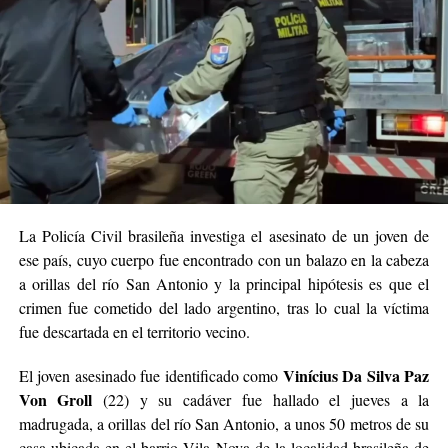
Civil continúan evaluando los daños y brindando
asistencia a las familias afectadas. Mientras tanto,
las
autoridades mantienen el monitoreo de las
condiciones meteorológicas ante la posibilidad de
nuevas tormentas en la región.
TORNADO DAMAGE:
Civil Defense authorities
confirm a violent tornado
La Policía Civil brasileña investiga el asesinato de un joven de
has struck Giruá, Rio
ese país, cuyo cuerpo fue encontrado con un balazo en la cabeza
a orillas del río San Antonio y la principal hipótesis es que el
Grande do Sul, Brazil.
crimen fue cometido del lado argentino, tras lo cual la víctima
fue descartada en el territorio vecino.
The destructive vortex has
Vinícius Da Silva Paz
El joven asesinado fue identificado como
severely damaged
Von Groll
(22) y su cadáver fue hallado el jueves a la
residential houses and left
madrugada, a orillas del río San Antonio, a unos 50 metros de su
casa ubicada en el barrio Vila Nova de la localidad brasileña de