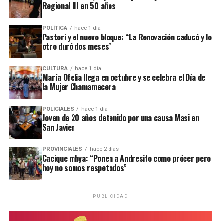
Regional III en 50 años
POLÍTICA
hace 1 día
Pastori y el nuevo bloque: “La Renovación caducó y lo
otro duró dos meses”
CULTURA
hace 1 día
María Ofelia llega en octubre y se celebra el Día de
la Mujer Chamamecera
POLICIALES
hace 1 día
Joven de 20 años detenido por una causa Masi en
San Javier
PROVINCIALES
hace 2 días
Cacique mbya: “Ponen a Andresito como prócer pero
hoy no somos respetados”
Según la Policía Civil brasileña, Von Groll tenía vínculos con el
narcotráfico.
PUBLICIDAD